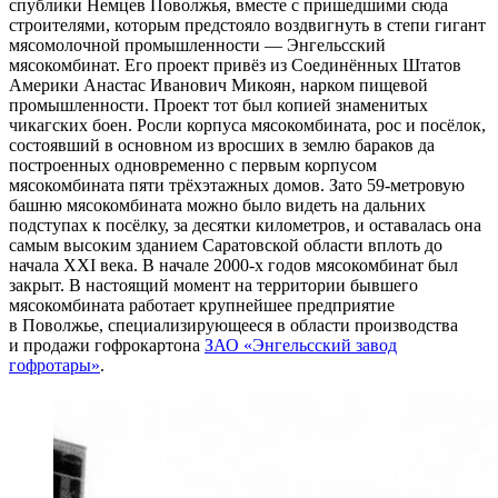
спублики Немцев Поволжья, вместе с пришедшими сюда
строителями, которым предстояло воздвигнуть в степи гигант
мясомолочной промышленности — Энгельсский
мясокомбинат. Его проект привёз из Соеди­нённых Штатов
Америки Анастас Иванович Микоян, нарком пищевой
промышленности. Проект тот был копией знаменитых
чикагских боен. Росли корпуса мясокомбината, рос и посёлок,
состоявший в основ­ном из вросших в землю бараков да
построенных од­новременно с первым корпусом
мясокомбината пяти трёхэтажных домов. Зато 59-метровую
башню мясо­комбината можно было видеть на дальних
подступах к посёлку, за десятки километров, и оставалась она
са­мым высоким зданием Саратовской области вплоть до
начала XXI века. В начале 2000-х годов мясокомбинат был
закрыт. В настоящий момент на территории бывшего
мясокомбината работает крупнейшее предприятие
в Поволжье, специализирующееся в области производства
и продажи гофрокартона
ЗАО «Энгельсский завод
гофротары»
.