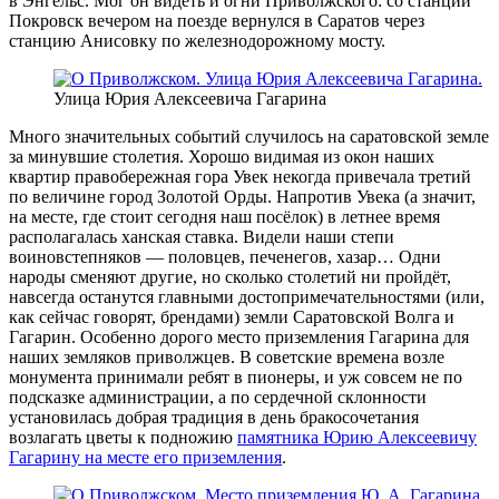
в Эн­гельс. Мог он видеть и огни Приволжского: со станции
Покровск вечером на поезде вернулся в Саратов через
станцию Анисовку по железнодорожному мосту.
Улица Юрия Алексеевича Гагарина
Много значительных событий случилось на саратов­ской земле
за минувшие столетия. Хорошо видимая из окон наших
квартир правобережная гора Увек некогда привечала третий
по величине город Золотой Орды. На­против Увека (а значит,
на месте, где стоит сегодня наш посёлок) в летнее время
располагалась ханская ставка. Видели наши степи
воиновстепняков — половцев, пече­негов, хазар… Одни
народы сменяют другие, но сколько столетий ни пройдёт,
навсегда останутся главными до­стопримечательностями (или,
как сейчас говорят, брен­дами) земли Саратовской Волга и
Гагарин. Особенно дорого место приземления Гагарина для
наших земляков приволжцев. В советские времена возле
монумента принимали ребят в пионеры, и уж совсем не по
подсказ­ке администрации, а по сердечной склонности
установи­лась добрая традиция в день бракосочетания
возлагать цветы к подножию
памятника Юрию Алексеевичу
Гага­рину на месте его приземления
.