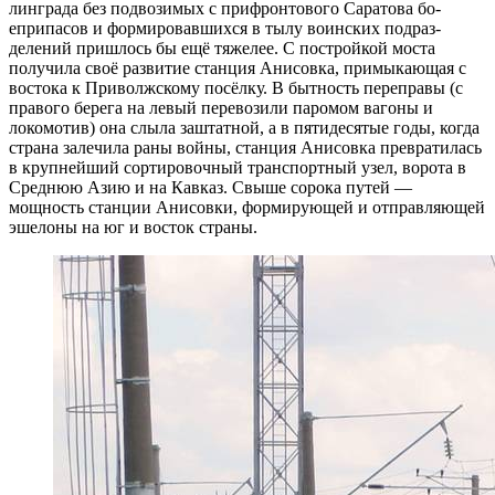
линграда без подвозимых с прифронтового Саратова бо­
еприпасов и формировавшихся в тылу воинских подраз­
делений пришлось бы ещё тяжелее. С постройкой моста
получила своё развитие станция Анисовка, примыкающая с
востока к Приволжско­му посёлку. В бытность переправы (с
правого берега на левый перевозили паромом вагоны и
локомотив) она слыла заштатной, а в пятидесятые годы, когда
страна залечила раны войны, станция Анисовка превратилась
в крупнейший сортировочный транспортный узел, во­рота в
Среднюю Азию и на Кавказ. Свыше сорока пу­тей —
мощность станции Анисовки, формирующей и отправляющей
эшелоны на юг и восток страны.