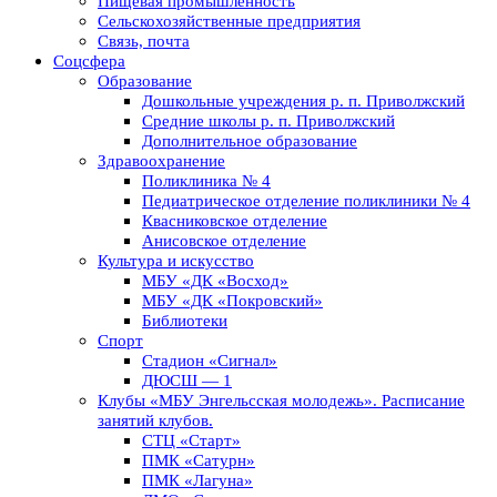
Пищевая промышленность
Сельскохозяйственные предприятия
Связь, почта
Соцсфера
Образование
Дошкольные учреждения р. п. Приволжский
Средние школы р. п. Приволжский
Дополнительное образование
Здравоохранение
Поликлиника № 4
Педиатрическое отделение поликлиники № 4
Квасниковское отделение
Анисовское отделение
Культура и искусство
МБУ «ДК «Восход»
МБУ «ДК «Покровский»
Библиотеки
Спорт
Стадион «Сигнал»
ДЮСШ — 1
Клубы «МБУ Энгельсская молодежь». Расписание
занятий клубов.
СТЦ «Старт»
ПМК «Сатурн»
ПМК «Лагуна»