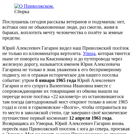
Сборка
Послушаешь сегодня рассказы ветеранов и подума­ешь: нет,
всётаки они не обыкновенные люди, раз смог­ли, живя в
бараках, воплотить мечту человечества о по­лёте за земные
пределы.
Юрий Алексеевич Гагарин видел наш Приволжский посёлок
не только из иллюминатора вертолета.
Улица
, которая тянется
ныне от поворота на Квасниковку и до путепровода через
железную дорогу, называется именем Юрия Алексеевича
Гагарина не только в знак уважения к его беспримерному
подвигу, но и отражая историче­ское для нашего поселка
событие: утром
б января 1965 года
Юрий Алексеевич
Гагарин и его супруга Валентина Ивановна вместе с
сопровождающими их товарищами из обкома вышли на
переезде возле посёлка «22 километр» из остановившегося
там поезда (автодорожный мост от­кроют только в июле 1965
года) и сели в горкомовские «Волги», чтобы отправиться на
то место в заволжской степи, где завершил своё космическое
путешествие первый космонавт
12 апреля 1961 года
.
Возвращаясь из Узморья, Юрий Алексеевич Гагарин вновь
пересёк наш Приволжский поселок с юга до севера, проезжая