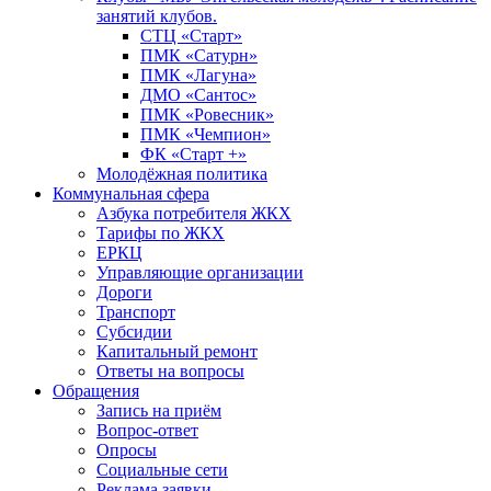
занятий клубов.
СТЦ «Старт»
ПМК «Сатурн»
ПМК «Лагуна»
ДМО «Сантос»
ПМК «Ровесник»
ПМК «Чемпион»
ФК «Старт +»
Молодёжная политика
Коммунальная сфера
Азбука потребителя ЖКХ
Тарифы по ЖКХ
ЕРКЦ
Управляющие организации
Дороги
Транспорт
Субсидии
Капитальный ремонт
Ответы на вопросы
Обращения
Запись на приём
Вопрос-ответ
Опросы
Социальные сети
Реклама заявки