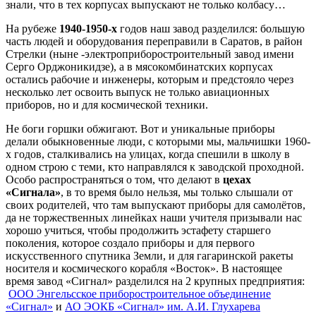
знали, что в тех корпусах выпускают не толь­ко колбасу…
На рубеже
1940-1950-х
годов наш завод раз­делился: большую
часть людей и оборудования переправили в Саратов, в район
Стрелки (ныне -электроприборостроительный завод имени
Серго Орджоникидзе), а в мясокомбинатских корпусах
остались рабочие и инженеры, которым и предсто­яло через
несколько лет освоить выпуск не толь­ко авиационных
приборов, но и для космической техники.
Не боги горшки обжигают. Вот и уникальные при­боры
делали обыкновенные люди, с которыми мы, маль­чишки 1960-
х годов, сталкивались на улицах, когда спе­шили в школу в
одном строю с теми, кто направлялся к заводской проходной.
Особо распространяться о том, что делают в
цехах
«Сигнала»
, в то время было нельзя, мы только слышали от
своих родителей, что там выпускают приборы для самолётов,
да не торжественных линейках наши учителя призывали нас
хорошо учиться, чтобы продолжить эстафету старшего
поколения, которое соз­дало приборы и для первого
искусственного спутника Земли, и для гагаринской ракеты
носителя и космическо­го корабля «Восток». В настоящее
время завод «Сигнал» разделился на 2 крупных предприятия:
ООО Энгельсское приборостроительное объединение
«Сигнал»
и
АО ЭОКБ «Сигнал» им. А.И. Глухарева