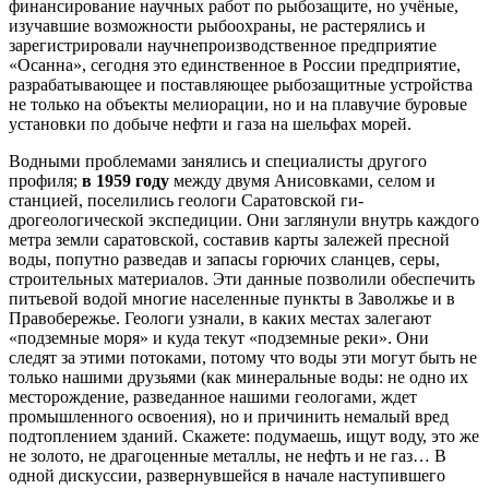
финансирование научных работ по рыбозащите, но учёные,
изучавшие возможности рыбоохраны, не рас­терялись и
зарегистрировали научнепроизводственное предприятие
«Осанна», сегодня это единственное в Рос­сии предприятие,
разрабатывающее и поставляющее рыбозащитные устройства
не только на объекты мели­орации, но и на плавучие буровые
установки по добыче нефти и газа на шельфах морей.
Водными проблемами занялись и специалисты дру­гого
профиля;
в 1959 году
между двумя Анисовками, селом и
станцией, поселились геологи Саратовской ги­
дрогеологической экспедиции. Они заглянули внутрь каждого
метра земли саратовской, составив карты зале­жей пресной
воды, попутно разведав и запасы горючих сланцев, серы,
строительных материалов. Эти данные позволили обеспечить
питьевой водой многие населен­ные пункты в Заволжье и в
Правобережье. Геологи уз­нали, в каких местах залегают
«подземные моря» и куда текут «подземные реки». Они
следят за этими потока­ми, потому что воды эти могут быть не
только нашими друзьями (как минеральные воды: не одно их
месторож­дение, разведанное нашими геологами, ждет
промыш­ленного освоения), но и причинить немалый вред
под­топлением зданий. Скажете: подумаешь, ищут воду, это же
не золото, не драгоценные металлы, не нефть и не газ… В
одной дискуссии, развернувшейся в начале на­ступившего