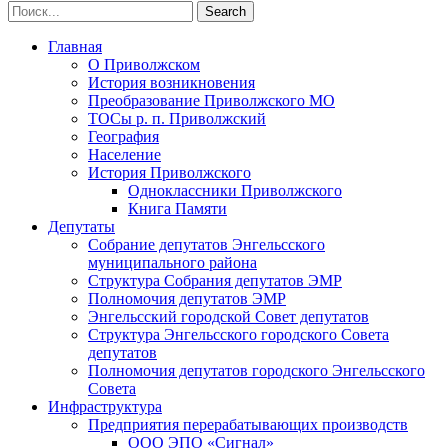
Главная
О Приволжском
История возникновения
Преобразование Приволжского МО
ТОСы р. п. Приволжский
География
Население
История Приволжского
Одноклассники Приволжского
Книга Памяти
Депутаты
Собрание депутатов Энгельсского
муниципального района
Структура Собрания депутатов ЭМР
Полномочия депутатов ЭМР
Энгельсский городской Совет депутатов
Структура Энгельсского городского Совета
депутатов
Полномочия депутатов городского Энгельсского
Совета
Инфраструктура
Предприятия перерабатывающих производств
ООО ЭПО «Сигнал»