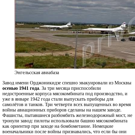
Энгельсская авиабаза
Завод имени Орджоникидзе спешно эвакуировали из Москвы
осенью 1941 года
. За три месяца приспо­собили
недостроенные корпуса мясокомбината под производство, и
уже в январе 1942 года стали выпу­скать приборы для
самолётов и танков. Три четверти всех выпущенных во время
войны авиационных при­боров сделаны на нашем заводе.
Фашисты, пытавши­еся разбомбить железнодорожный мост, не
тронули завод: пилоты использовали башню мясокомбината
как ориентир при заходе на бомбометание. Немецкие
военачальники после войны признавались, что если бы они