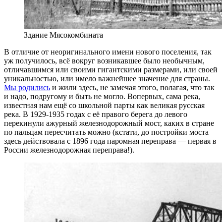
Здание Мясокомбината
В отличие от неоригинального имени нового по­селения, так
уж получилось, всё вокруг возникав­шее было необычным,
отличавшимся или своими гигантскими размерами, или своей
уникальностью, или имело важнейшее значение для страны.
Мы ро­дились
и жили здесь, не замечая этого, полагая, что так
и надо, подругому и быть не могло. Вопервых, сама река,
известная нам ещё со школьной парты как великая русская
река. В 1929-1935 годах с её право­го берега до левого
перекинули ажурный железнодо­рожный мост, каких в стране
по пальцам пересчитать можно (кстати, до постройки моста
здесь действова­ла с 1896 года паромная переправа — первая в
России железнодорожная переправа!).