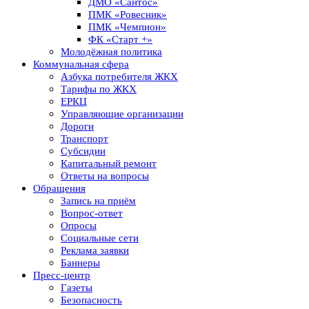
ДМО «Сантос»
ПМК «Ровесник»
ПМК «Чемпион»
ФК «Старт +»
Молодёжная политика
Коммунальная сфера
Азбука потребителя ЖКХ
Тарифы по ЖКХ
ЕРКЦ
Управляющие организации
Дороги
Транспорт
Субсидии
Капитальный ремонт
Ответы на вопросы
Обращения
Запись на приём
Вопрос-ответ
Опросы
Социальные сети
Реклама заявки
Баннеры
Пресс-центр
Газеты
Безопасность