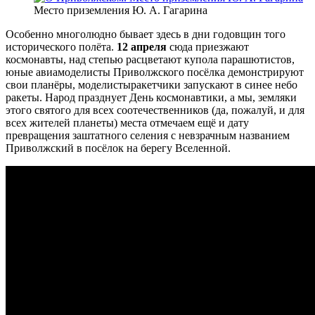
Место приземления Ю. А. Гагарина
Особенно многолюдно бывает здесь в дни годовщин того
исторического полёта.
12 апреля
сюда приезжают
космонавты, над степью расцветают купола парашю­тистов,
юные авиамоделисты Приволжского посёлка демонстрируют
свои планёры, моделистыракетчики запускают в синее небо
ракеты. Народ празднует День космонавтики, а мы, земляки
этого святого для всех со­отечественников (да, пожалуй, и для
всех жителей пла­неты) места отмечаем ещё и дату
превращения заштат­ного селения с невзрачным названием
Приволжский в посёлок на берегу Вселенной.