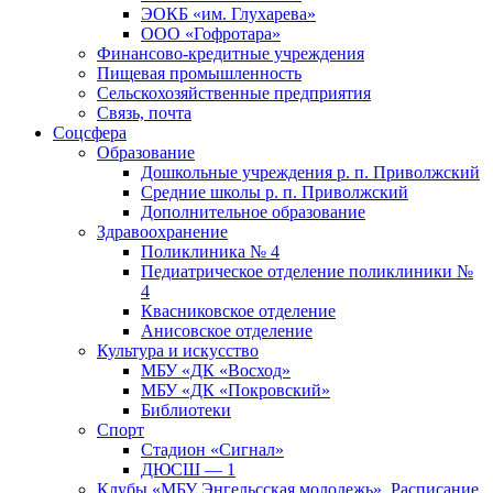
ЭОКБ «им. Глухарева»
ООО «Гофротара»
Финансово-кредитные учреждения
Пищевая промышленность
Сельскохозяйственные предприятия
Связь, почта
Соцсфера
Образование
Дошкольные учреждения р. п. Приволжский
Средние школы р. п. Приволжский
Дополнительное образование
Здравоохранение
Поликлиника № 4
Педиатрическое отделение поликлиники №
4
Квасниковское отделение
Анисовское отделение
Культура и искусство
МБУ «ДК «Восход»
МБУ «ДК «Покровский»
Библиотеки
Спорт
Стадион «Сигнал»
ДЮСШ — 1
Клубы «МБУ Энгельсская молодежь». Расписание