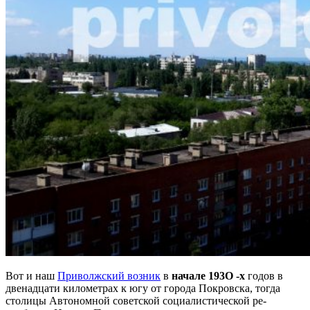
Вот и наш
Приволжский возник
в
начале 193О -х
годов в
две­надцати километрах к югу от города Покровска, тогда
столицы Автономной советской социалистической ре­