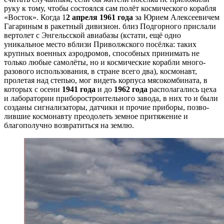
руку к тому, чтобы состоялся сам полёт космического корабля
«Восток». Когда 1
2 апреля 1961 года
за Юрием Алексеевичем
Гагариным в ракетный дивизион. близ Подгорного прислали
вертолет с Энгельсской авиабазы (кстати, ещё одно
уникальное место вбли­зи Приволжского посёлка: таких
крупных военных аэродромов, способных принимать не
только лю­бые самолёты, но и космические корабли много­
разового использования, в стране всего два), кос­монавт,
пролетая над степью, мог видеть корпуса мясокомбината, в
которых с осени
1941 года
и до
1962 года
располагались цеха
и лаборатории при­боростроительного завода, в них то и были
созданы сигнализаторы, датчики и прочие приборы, позво­
лившие космонавту преодолеть земное притяжение и
благополучно возвратиться на землю.