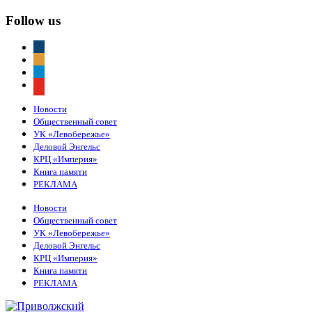
Follow us
vkontakte
odnoklassniki
telegram
youtube
Новости
Общественный совет
УК «Левобережье»
Деловой Энгельс
КРЦ «Империя»
Книга памяти
РЕКЛАМА
Новости
Общественный совет
УК «Левобережье»
Деловой Энгельс
КРЦ «Империя»
Книга памяти
РЕКЛАМА