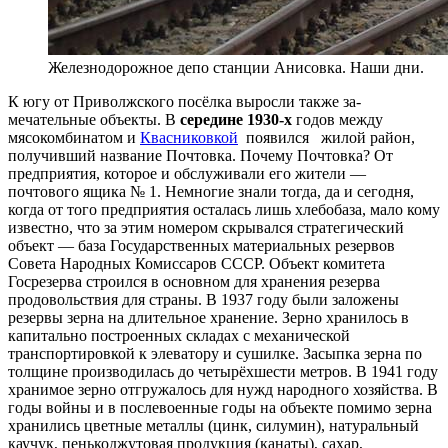
Железнодорожное депо станции Анисовка. Наши дни.
К югу от Приволжского посёлка выросли также за­
мечательные объекты. В
середине 1930-х
годов между
мясокомбинатом и
Квасниковкой
появился жилой район,
получивший название Почтовка. Почему Почтовка? От
предприятия, которое и обслуживали его жители —
почтового ящика № 1. Немногие знали тогда, да и сегодня,
когда от того предприятия осталась лишь хлебобаза, мало кому
известно, что за этим номером скрывался стратегический
объект — база Государствен­ных материальных резервов
Совета Народных Комис­саров СССР. Объект комитета
Госрезерва строился в основном для хранения резерва
продовольствия для страны. В 1937 году были заложены
резервы зерна на длительное хранение. Зерно хранилось в
капитально построенных складах с механической
транспортиров­кой к элеватору и сушилке. Засыпка зерна по
толщине производилась до четырёхшести метров. В 1941 году
хранимое зерно отгружалось для нужд народного хо­зяйства. В
годы войны и в послевоенные годы на объ­екте помимо зерна
хранились цветные металлы (цинк, силумин), натуральный
каучук, пенькоджутовая про­дукция (канаты), сахар,