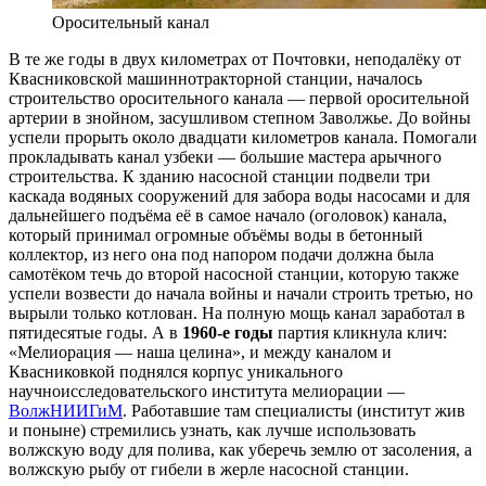
Оросительный канал
В те же годы в двух километрах от Почтовки, непо­далёку от
Квасниковской машиннотракторной станции, началось
строительство оросительного канала — первой оросительной
артерии в знойном, засушливом степном Заволжье. До войны
успели прорыть около двадцати ки­лометров канала. Помогали
прокладывать канал узбеки — большие мастера арычного
строительства. К зданию насосной станции подвели три
каскада водяных со­оружений для забора воды насосами и для
дальнейшего подъёма её в самое начало (оголовок) канала,
который принимал огромные объёмы воды в бетонный
коллектор, из него она под напором подачи должна была
самотёком течь до второй насосной станции, которую также
успе­ли возвести до начала войны и начали строить третью, но
вырыли только котлован. На полную мощь канал заработал в
пятидесятые годы. А в
1960-е годы
партия кликнула клич:
«Мелиорация — наша целина», и между каналом и
Квасниковкой поднялся корпус уникально­го
научноисследовательского института мелиорации —
ВолжНИИГиМ
. Работавшие там специалисты (институт жив
и поныне) стремились узнать, как лучше использо­вать
волжскую воду для полива, как уберечь землю от засоления, а
волжскую рыбу от гибели в жерле насосной станции.