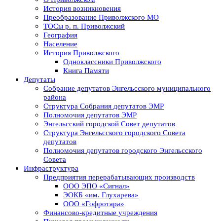
История возникновения
Преобразование Приволжского МО
ТОСы р. п. Приволжский
География
Население
История Приволжского
Одноклассники Приволжского
Книга Памяти
Депутаты
Собрание депутатов Энгельсского муниципального
района
Структура Собрания депутатов ЭМР
Полномочия депутатов ЭМР
Энгельсский городской Совет депутатов
Структура Энгельсского городского Совета
депутатов
Полномочия депутатов городского Энгельсского
Совета
Инфраструктура
Предприятия перерабатывающих производств
ООО ЭПО «Сигнал»
ЭОКБ «им. Глухарева»
ООО «Гофротара»
Финансово-кредитные учреждения