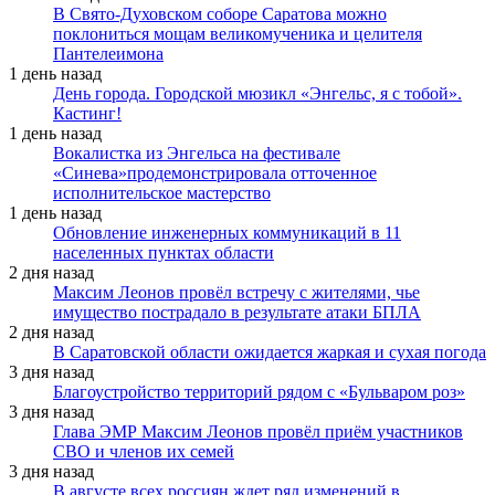
В Свято-Духовском соборе Саратова можно
поклониться мощам великомученика и целителя
Пантелеимона
1 день назад
День города. Городской мюзикл «Энгельс, я с тобой».
Кастинг!
1 день назад
Вокалистка из Энгельса на фестивале
«Синева»продемонстрировала отточенное
исполнительское мастерство
1 день назад
Обновление инженерных коммуникаций в 11
населенных пунктах области
2 дня назад
Максим Леонов провёл встречу с жителями, чье
имущество пострадало в результате атаки БПЛА
2 дня назад
В Саратовской области ожидается жаркая и сухая погода
3 дня назад
Благоустройство территорий рядом с «Бульваром роз»
3 дня назад
Глава ЭМР Максим Леонов провёл приём участников
СВО и членов их семей
3 дня назад
В августе всех россиян ждет ряд изменений в