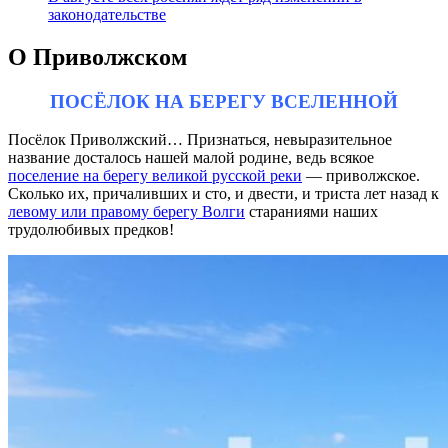
законодательстве
О Приволжском
ПОСЁЛОК НА БЕРЕГУ ВСЕЛЕННОЙ
Посёлок Приволжский… Признаться, невырази­тельное
название досталось нашей малой родине, ведь всякое
поселение на берегу великой русской реки
— приволжское.
Сколько их, причаливших и сто, и две­сти, и триста лет назад к
левому или правому берегу Волги
стараниями наших
трудолюбивых предков!