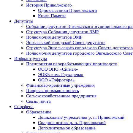
История Приволжского
Одноклассники Приволжского
Книга Памяти
Депутаты
Собрание депутатов Энгельсского муниципального ра
Структура Собрания депутатов ЭМР
Полномочия депутатов ЭМР
Энгельсский городской Совет депутатов
Структура Энгельсского городского Совета депутатов
Полномочия депутатов городского Энгельсского Сове
Инфраструктура
Предприятия перерабатывающих производств
ООО ЭПО «Сигнал»
ЭОКБ «им. Глухарева»
ООО «Гофротара»
Финансово-кредитные учреждения
Пищевая промышленность
Сельскохозяйственные предприятия
Связь, почта
Соцсфера
Образование
Дошкольные учреждения р. п. Приволжский
Средние школы р. п. Приволжский
Дополнительное образование