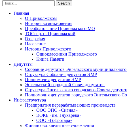
Главная
О Приволжском
История возникновения
Преобразование Приволжского МО
ТОСы р. п. Приволжский
География
Население
История Приволжского
Одноклассники Приволжского
Книга Памяти
Депутаты
Собрание депутатов Энгельсского муниципального
Структура Собрания депутатов ЭМР
Полномочия депутатов ЭМР
Энгельсский городской Совет депутатов
Структура Энгельсского городского Совета депутат
Полномочия депутатов городского Энгельсского Со
Инфраструктура
Предприятия перерабатывающих производств
ООО ЭПО «Сигнал»
ЭОКБ «им. Глухарева»
ООО «Гофротара»
Финансово-кредитные учреждения