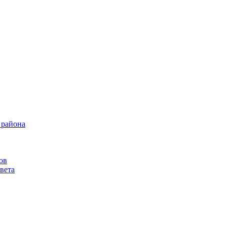
 района
ов
вета