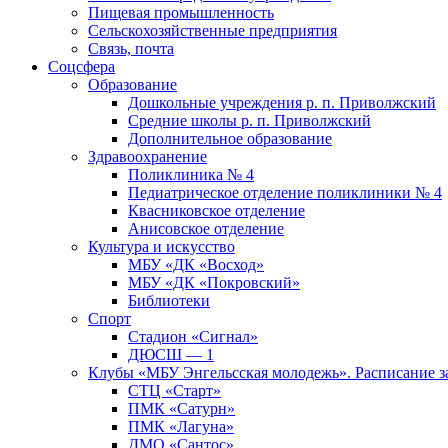
Пищевая промышленность
Сельскохозяйственные предприятия
Связь, почта
Соцсфера
Образование
Дошкольные учреждения р. п. Приволжский
Средние школы р. п. Приволжский
Дополнительное образование
Здравоохранение
Поликлиника № 4
Педиатрическое отделение поликлиники № 4
Квасниковское отделение
Анисовское отделение
Культура и искусство
МБУ «ДК «Восход»
МБУ «ДК «Покровский»
Библиотеки
Спорт
Стадион «Сигнал»
ДЮСШ — 1
Клубы «МБУ Энгельсская молодежь». Расписание з
СТЦ «Старт»
ПМК «Сатурн»
ПМК «Лагуна»
ДМО «Сантос»