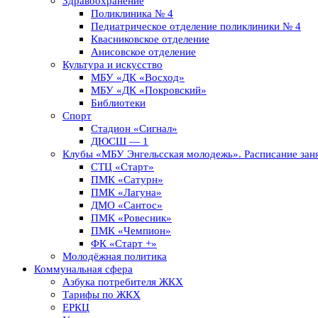
Здравоохранение
Поликлиника № 4
Педиатрическое отделение поликлиники № 4
Квасниковское отделение
Анисовское отделение
Культура и искусство
МБУ «ДК «Восход»
МБУ «ДК «Покровский»
Библиотеки
Спорт
Стадион «Сигнал»
ДЮСШ — 1
Клубы «МБУ Энгельсская молодежь». Расписание заня
СТЦ «Старт»
ПМК «Сатурн»
ПМК «Лагуна»
ДМО «Сантос»
ПМК «Ровесник»
ПМК «Чемпион»
ФК «Старт +»
Молодёжная политика
Коммунальная сфера
Азбука потребителя ЖКХ
Тарифы по ЖКХ
ЕРКЦ