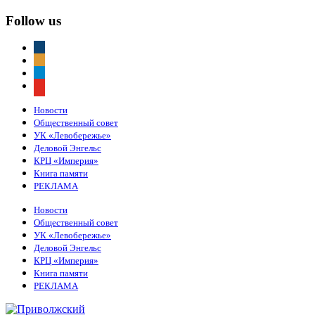
Follow us
vkontakte
odnoklassniki
telegram
youtube
Новости
Общественный совет
УК «Левобережье»
Деловой Энгельс
КРЦ «Империя»
Книга памяти
РЕКЛАМА
Новости
Общественный совет
УК «Левобережье»
Деловой Энгельс
КРЦ «Империя»
Книга памяти
РЕКЛАМА