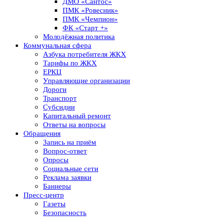
ДМО «Сантос»
ПМК «Ровесник»
ПМК «Чемпион»
ФК «Старт +»
Молодёжная политика
Коммунальная сфера
Азбука потребителя ЖКХ
Тарифы по ЖКХ
ЕРКЦ
Управляющие организации
Дороги
Транспорт
Субсидии
Капитальный ремонт
Ответы на вопросы
Обращения
Запись на приём
Вопрос-ответ
Опросы
Социальные сети
Реклама заявки
Баннеры
Пресс-центр
Газеты
Безопасность