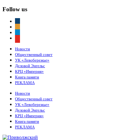
Follow us
vkontakte
odnoklassniki
telegram
youtube
Новости
Общественный совет
УК «Левобережье»
Деловой Энгельс
КРЦ «Империя»
Книга памяти
РЕКЛАМА
Новости
Общественный совет
УК «Левобережье»
Деловой Энгельс
КРЦ «Империя»
Книга памяти
РЕКЛАМА