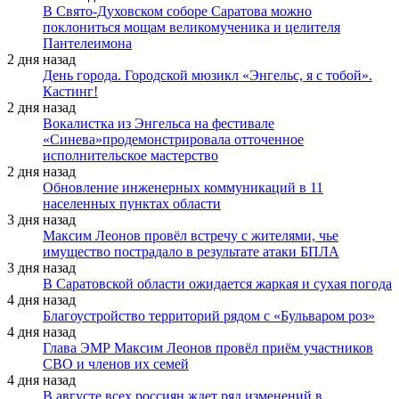
В Свято-Духовском соборе Саратова можно
поклониться мощам великомученика и целителя
Пантелеимона
2 дня назад
День города. Городской мюзикл «Энгельс, я с тобой».
Кастинг!
2 дня назад
Вокалистка из Энгельса на фестивале
«Синева»продемонстрировала отточенное
исполнительское мастерство
2 дня назад
Обновление инженерных коммуникаций в 11
населенных пунктах области
3 дня назад
Максим Леонов провёл встречу с жителями, чье
имущество пострадало в результате атаки БПЛА
3 дня назад
В Саратовской области ожидается жаркая и сухая погода
4 дня назад
Благоустройство территорий рядом с «Бульваром роз»
4 дня назад
Глава ЭМР Максим Леонов провёл приём участников
СВО и членов их семей
4 дня назад
В августе всех россиян ждет ряд изменений в