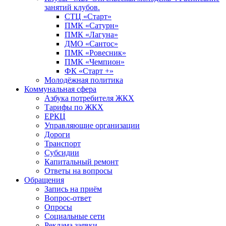
занятий клубов.
СТЦ «Старт»
ПМК «Сатурн»
ПМК «Лагуна»
ДМО «Сантос»
ПМК «Ровесник»
ПМК «Чемпион»
ФК «Старт +»
Молодёжная политика
Коммунальная сфера
Азбука потребителя ЖКХ
Тарифы по ЖКХ
ЕРКЦ
Управляющие организации
Дороги
Транспорт
Субсидии
Капитальный ремонт
Ответы на вопросы
Обращения
Запись на приём
Вопрос-ответ
Опросы
Социальные сети
Реклама заявки