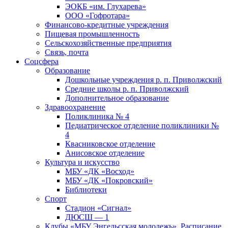
ЭОКБ «им. Глухарева»
ООО «Гофротара»
Финансово-кредитные учреждения
Пищевая промышленность
Сельскохозяйственные предприятия
Связь, почта
Соцсфера
Образование
Дошкольные учреждения р. п. Приволжский
Средние школы р. п. Приволжский
Дополнительное образование
Здравоохранение
Поликлиника № 4
Педиатрическое отделение поликлиники №
4
Квасниковское отделение
Анисовское отделение
Культура и искусство
МБУ «ДК «Восход»
МБУ «ДК «Покровский»
Библиотеки
Спорт
Стадион «Сигнал»
ДЮСШ — 1
Клубы «МБУ Энгельсская молодежь». Расписание