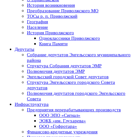
История возникновения
Преобразование Приволжского МО
ТОСы р. п. Приволжский
География
Население
История Приволжского
Одноклассники Приволжского
Книга Памяти
Депутаты
Собрание депутатов Энгельсского муниципального
района
Структура Собрания депутатов ЭМР
Полномочия депутатов ЭМР
Энгельсский городской Совет депутатов
Структура Энгельсского городского Совета
депутатов
Полномочия депутатов городского Энгельсского
Совета
Инфраструктура
Предприятия перерабатывающих производств
ООО ЭПО «Сигнал»
ЭОКБ «им. Глухарева»
ООО «Гофротара»
Финансово-кредитные учреждения