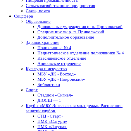
Пищевая промышленность
Сельскохозяйственные предприятия
Связь, почта
Соцсфера
Образование
Дошкольные учреждения р. п. Приволжский
Средние школы р. п. Приволжский
Дополнительное образование
Здравоохранение
Поликлиника № 4
Педиатрическое отделение поликлиники № 4
Квасниковское отделение
Анисовское отделение
Культура и искусство
МБУ «ДК «Восход»
МБУ «ДК «Покровский»
Библиотеки
Спорт
Стадион «Сигнал»
ДЮСШ — 1
Клубы «МБУ Энгельсская молодежь». Расписание
занятий клубов.
СТЦ «Старт»
ПМК «Сатурн»
ПМК «Лагуна»