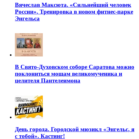
Вячеслав Максюта. «Сильнейший человек
России». Тренировка в новом фитнес-парке
Энгельса
В Свято-Духовском соборе Саратова можно
поклониться мощам великомученика и
целителя Пантелеимона
День города. Городской мюзикл «Энгельс, я
с тобой». Кастинг!