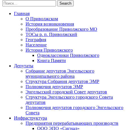
Главная
О Приволжском
История возникновения
Преобразование Приволжского МО
ТОСы р. п. Приволжский
География
Население
История Приволжского
Одноклассники Приволжского
Книга Памяти
Депутаты
Собрание депутатов Энгельсского
муниципального района
Структура Собрания депутатов ЭМР
Полномочия депутатов ЭМР
Энгельсский городской Совет депутатов
Структура Энгельсского городского Совета
депутатов
Полномочия депутатов городского Энгельсского
Совета
Инфраструктура
Предприятия перерабатывающих производств
ООО ЭПО «Сигнал»