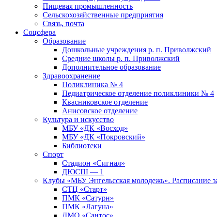
Пищевая промышленность
Сельскохозяйственные предприятия
Связь, почта
Соцсфера
Образование
Дошкольные учреждения р. п. Приволжский
Средние школы р. п. Приволжский
Дополнительное образование
Здравоохранение
Поликлиника № 4
Педиатрическое отделение поликлиники № 4
Квасниковское отделение
Анисовское отделение
Культура и искусство
МБУ «ДК «Восход»
МБУ «ДК «Покровский»
Библиотеки
Спорт
Стадион «Сигнал»
ДЮСШ — 1
Клубы «МБУ Энгельсская молодежь». Расписание з
СТЦ «Старт»
ПМК «Сатурн»
ПМК «Лагуна»
ДМО «Сантос»