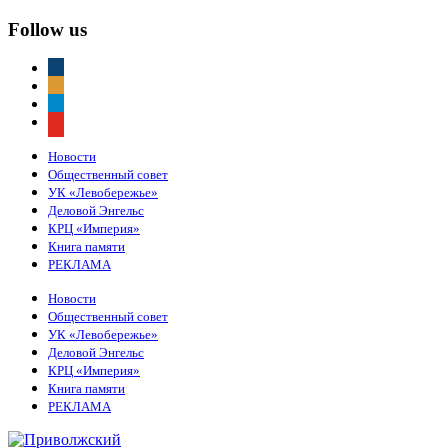
Follow us
vkontakte
odnoklassniki
telegram
youtube
Новости
Общественный совет
УК «Левобережье»
Деловой Энгельс
КРЦ «Империя»
Книга памяти
РЕКЛАМА
Новости
Общественный совет
УК «Левобережье»
Деловой Энгельс
КРЦ «Империя»
Книга памяти
РЕКЛАМА