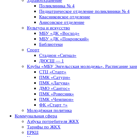
Здравоохранение
Поликлиника № 4
Педиатрическое отделение поликлиники № 4
Квасниковское отделение
Анисовское отделение
Культура и искусство
МБУ «ДК «Восход»
МБУ «ДК «Покровский»
Библиотеки
Спорт
Стадион «Сигнал»
ДЮСШ — 1
Клубы «МБУ Энгельсская молодежь». Расписание заня
СТЦ «Старт»
ПМК «Сатурн»
ПМК «Лагуна»
ДМО «Сантос»
ПМК «Ровесник»
ПМК «Чемпион»
ФК «Старт +»
Молодёжная политика
Коммунальная сфера
Азбука потребителя ЖКХ
Тарифы по ЖКХ
ЕРКЦ