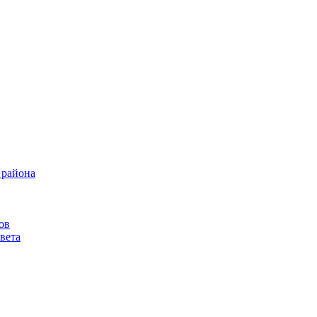
 района
ов
вета