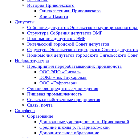
История Приволжского
Одноклассники Приволжского
Книга Памяти
Депутаты
Собрание депутатов Энгельсского муниципального ра
Структура Собрания депутатов ЭМР
Полномочия депутатов ЭМР
Энгельсский городской Совет депутатов
Структура Энгельсского городского Совета депутатов
Полномочия депутатов городского Энгельсского Сове
Инфраструктура
Предприятия перерабатывающих производств
ООО ЭПО «Сигнал»
ЭОКБ «им. Глухарева»
ООО «Гофротара»
Финансово-кредитные учреждения
Пищевая промышленность
Сельскохозяйственные предприятия
Связь, почта
Соцсфера
Образование
Дошкольные учреждения р. п. Приволжский
Средние школы р. п. Приволжский
Дополнительное образование