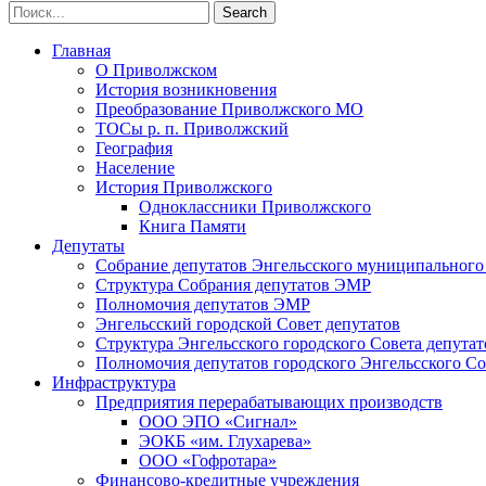
Главная
О Приволжском
История возникновения
Преобразование Приволжского МО
ТОСы р. п. Приволжский
География
Население
История Приволжского
Одноклассники Приволжского
Книга Памяти
Депутаты
Собрание депутатов Энгельсского муниципального
Структура Собрания депутатов ЭМР
Полномочия депутатов ЭМР
Энгельсский городской Совет депутатов
Структура Энгельсского городского Совета депутат
Полномочия депутатов городского Энгельсского Со
Инфраструктура
Предприятия перерабатывающих производств
ООО ЭПО «Сигнал»
ЭОКБ «им. Глухарева»
ООО «Гофротара»
Финансово-кредитные учреждения