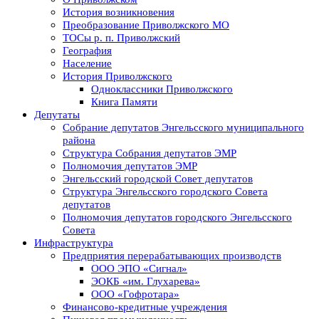
История возникновения
Преобразование Приволжского МО
ТОСы р. п. Приволжский
География
Население
История Приволжского
Одноклассники Приволжского
Книга Памяти
Депутаты
Собрание депутатов Энгельсского муниципального
района
Структура Собрания депутатов ЭМР
Полномочия депутатов ЭМР
Энгельсский городской Совет депутатов
Структура Энгельсского городского Совета
депутатов
Полномочия депутатов городского Энгельсского
Совета
Инфраструктура
Предприятия перерабатывающих производств
ООО ЭПО «Сигнал»
ЭОКБ «им. Глухарева»
ООО «Гофротара»
Финансово-кредитные учреждения