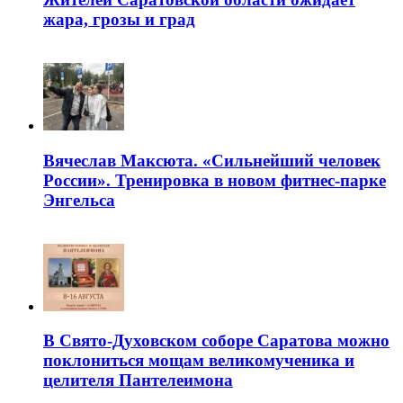
жара, грозы и град
Вячеслав Максюта. «Сильнейший человек
России». Тренировка в новом фитнес-парке
Энгельса
В Свято-Духовском соборе Саратова можно
поклониться мощам великомученика и
целителя Пантелеимона