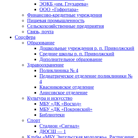
ЭОКБ «им. Глухарева»
ООО «Гофротара»
Финансово-кредитные учреждения
Пищевая промышленность
Сельскохозяйственные предприятия
Связь, почта
Соцсфера
Образование
Дошкольные учреждения р. п. Приволжский
Средние школы р. п. Приволжский
Дополнительное образование
Здравоохранение
Поликлиника № 4
Педиатрическое отделение поликлиники №
4
Квасниковское отделение
Анисовское отделение
Культура и искусство
МБУ «ДК «Восход»
МБУ «ДК «Покровский»
Библиотеки
Спорт
Стадион «Сигнал»
ДЮСШ — 1
Клубы «МБУ Энгельсская молодежь». Расписание