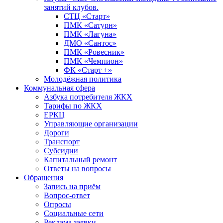
занятий клубов.
СТЦ «Старт»
ПМК «Сатурн»
ПМК «Лагуна»
ДМО «Сантос»
ПМК «Ровесник»
ПМК «Чемпион»
ФК «Старт +»
Молодёжная политика
Коммунальная сфера
Азбука потребителя ЖКХ
Тарифы по ЖКХ
ЕРКЦ
Управляющие организации
Дороги
Транспорт
Субсидии
Капитальный ремонт
Ответы на вопросы
Обращения
Запись на приём
Вопрос-ответ
Опросы
Социальные сети
Реклама заявки