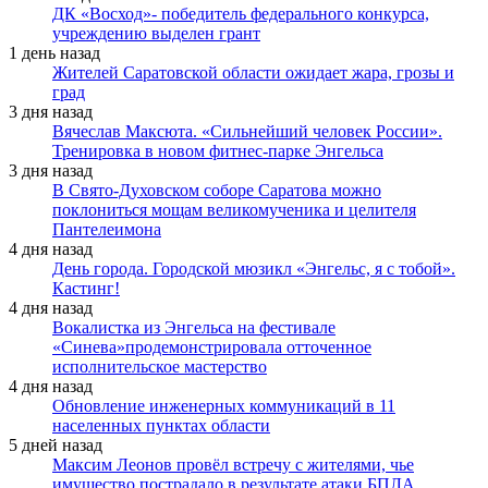
ДК «Восход»- победитель федерального конкурса,
учреждению выделен грант
1 день назад
Жителей Саратовской области ожидает жара, грозы и
град
3 дня назад
Вячеслав Максюта. «Сильнейший человек России».
Тренировка в новом фитнес-парке Энгельса
3 дня назад
В Свято-Духовском соборе Саратова можно
поклониться мощам великомученика и целителя
Пантелеимона
4 дня назад
День города. Городской мюзикл «Энгельс, я с тобой».
Кастинг!
4 дня назад
Вокалистка из Энгельса на фестивале
«Синева»продемонстрировала отточенное
исполнительское мастерство
4 дня назад
Обновление инженерных коммуникаций в 11
населенных пунктах области
5 дней назад
Максим Леонов провёл встречу с жителями, чье
имущество пострадало в результате атаки БПЛА