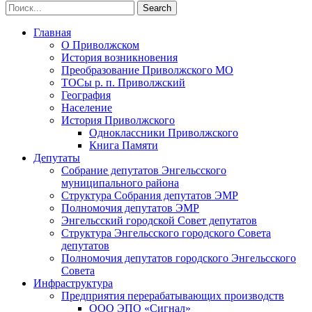
Главная
О Приволжском
История возникновения
Преобразование Приволжского МО
ТОСы р. п. Приволжский
География
Население
История Приволжского
Одноклассники Приволжского
Книга Памяти
Депутаты
Собрание депутатов Энгельсского
муниципального района
Структура Собрания депутатов ЭМР
Полномочия депутатов ЭМР
Энгельсский городской Совет депутатов
Структура Энгельсского городского Совета
депутатов
Полномочия депутатов городского Энгельсского
Совета
Инфраструктура
Предприятия перерабатывающих производств
ООО ЭПО «Сигнал»