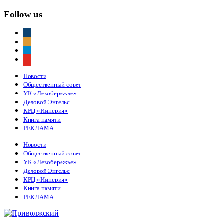
Follow us
vkontakte
odnoklassniki
telegram
youtube
Новости
Общественный совет
УК «Левобережье»
Деловой Энгельс
КРЦ «Империя»
Книга памяти
РЕКЛАМА
Новости
Общественный совет
УК «Левобережье»
Деловой Энгельс
КРЦ «Империя»
Книга памяти
РЕКЛАМА