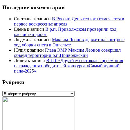
Последние комментарии
Светлана
к записи
В России День геолога отмечается в
первое воскресенье апреля
Елена
к записи
В р.п. Приволжском проверили ход
расчистки дорог
Людмила
к записи
Максим Леонов держит на контроле
ход уборки снега в Энгельсе
Юлия
к записи
Глава ЭМР Максим Леонов совершил
объезд территорий р.п.Приволжский
Лилия
к записи
В ЦТ «Дружба» состоялась церемония
награждения победителей конкурса «Самый лучший
папа-2025»
Рубрики
Рубрики