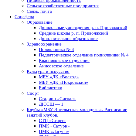
Пищевая промышленность
Сельскохозяйственные предприятия
Связь, почта
Соцсфера
Образование
Дошкольные учреждения р. п. Приволжский
Средние школы р. п. Приволжский
Дополнительное образование
Здравоохранение
Поликлиника № 4
Педиатрическое отделение поликлиники № 4
Квасниковское отделение
Анисовское отделение
Культура и искусство
МБУ «ДК «Восход»
МБУ «ДК «Покровский»
Библиотеки
Спорт
Стадион «Сигнал»
ДЮСШ — 1
Клубы «МБУ Энгельсская молодежь». Расписание
занятий клубов.
СТЦ «Старт»
ПМК «Сатурн»
ПМК «Лагуна»