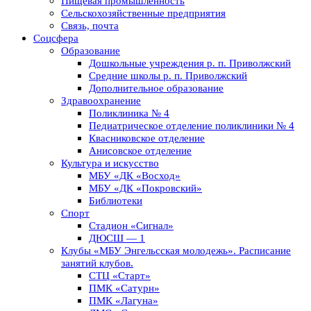
Пищевая промышленность
Сельскохозяйственные предприятия
Связь, почта
Соцсфера
Образование
Дошкольные учреждения р. п. Приволжский
Средние школы р. п. Приволжский
Дополнительное образование
Здравоохранение
Поликлиника № 4
Педиатрическое отделение поликлиники № 4
Квасниковское отделение
Анисовское отделение
Культура и искусство
МБУ «ДК «Восход»
МБУ «ДК «Покровский»
Библиотеки
Спорт
Стадион «Сигнал»
ДЮСШ — 1
Клубы «МБУ Энгельсская молодежь». Расписание
занятий клубов.
СТЦ «Старт»
ПМК «Сатурн»
ПМК «Лагуна»