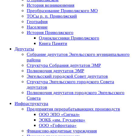
История возникновения
Преобразование Приволжского МО
ТОСы р. п. Приволжский
География
Население
История Приволжского
Одноклассники Приволжского
Книга Памяти
Депутаты
Собрание депутатов Энгельсского муниципального
района
Структура Собрания депутатов ЭМР
Полномочия депутатов ЭМР
Энгельсский городской Совет депутатов
Структура Энгельсского городского Совета
депутатов
Полномочия депутатов городского Энгельсского
Совета
Инфраструктура
Предприятия перерабатывающих производств
ООО ЭПО «Сигнал»
ЭОКБ «им. Глухарева»
ООО «Гофротара»
Финансово-кредитные учреждения