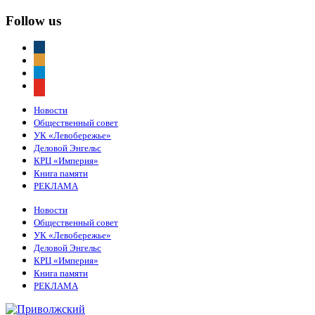
Follow us
vkontakte
odnoklassniki
telegram
youtube
Новости
Общественный совет
УК «Левобережье»
Деловой Энгельс
КРЦ «Империя»
Книга памяти
РЕКЛАМА
Новости
Общественный совет
УК «Левобережье»
Деловой Энгельс
КРЦ «Империя»
Книга памяти
РЕКЛАМА