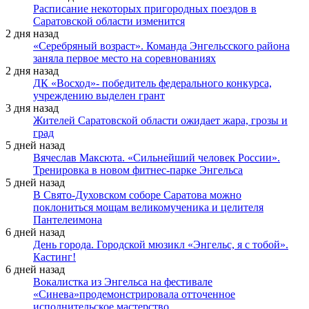
Расписание некоторых пригородных поездов в
Саратовской области изменится
2 дня назад
«Серебряный возраст». Команда Энгельсского района
заняла первое место на соревнованиях
2 дня назад
ДК «Восход»- победитель федерального конкурса,
учреждению выделен грант
3 дня назад
Жителей Саратовской области ожидает жара, грозы и
град
5 дней назад
Вячеслав Максюта. «Сильнейший человек России».
Тренировка в новом фитнес-парке Энгельса
5 дней назад
В Свято-Духовском соборе Саратова можно
поклониться мощам великомученика и целителя
Пантелеимона
6 дней назад
День города. Городской мюзикл «Энгельс, я с тобой».
Кастинг!
6 дней назад
Вокалистка из Энгельса на фестивале
«Синева»продемонстрировала отточенное
исполнительское мастерство