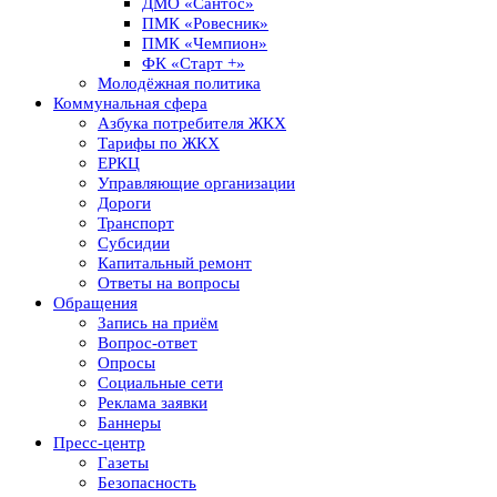
ДМО «Сантос»
ПМК «Ровесник»
ПМК «Чемпион»
ФК «Старт +»
Молодёжная политика
Коммунальная сфера
Азбука потребителя ЖКХ
Тарифы по ЖКХ
ЕРКЦ
Управляющие организации
Дороги
Транспорт
Субсидии
Капитальный ремонт
Ответы на вопросы
Обращения
Запись на приём
Вопрос-ответ
Опросы
Социальные сети
Реклама заявки
Баннеры
Пресс-центр
Газеты
Безопасность