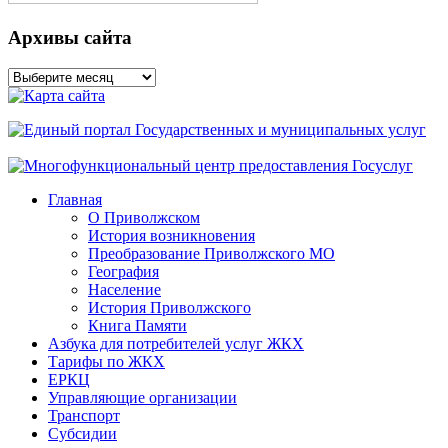
Архивы сайта
Архивы
сайта
Главная
О Приволжском
История возникновения
Преобразование Приволжского МО
География
Население
История Приволжского
Книга Памяти
Азбука для потребителей услуг ЖКХ
Тарифы по ЖКХ
ЕРКЦ
Управляющие организации
Транспорт
Субсидии