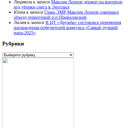
Людмила
к записи
Максим Леонов держит на контроле
ход уборки снега в Энгельсе
Юлия
к записи
Глава ЭМР Максим Леонов совершил
объезд территорий р.п.Приволжский
Лилия
к записи
В ЦТ «Дружба» состоялась церемония
награждения победителей конкурса «Самый лучший
папа-2025»
Рубрики
Рубрики