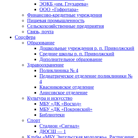
ЭОКБ «им. Глухарева»
ООО «Гофротара»
Финансово-кредитные учреждения
Пищевая промышленность
Сельскохозяйственные предприятия
Связь, почта
Соцсфера
Образование
Дошкольные учреждения р. п. Приволжский
Средние школы р. п. Приволжский
Дополнительное образование
Здравоохранение
Поликлиника № 4
Педиатрическое отделение поликлиники №
4
Квасниковское отделение
Анисовское отделение
Культура и искусство
МБУ «ДК «Восход»
МБУ «ДК «Покровский»
Библиотеки
Спорт
Стадион «Сигнал»
ДЮСШ — 1
Клубы «МБУ Энгельсская молодежь». Расписание