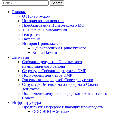
Главная
О Приволжском
История возникновения
Преобразование Приволжского МО
ТОСы р. п. Приволжский
География
Население
История Приволжского
Одноклассники Приволжского
Книга Памяти
Депутаты
Собрание депутатов Энгельсского
муниципального района
Структура Собрания депутатов ЭМР
Полномочия депутатов ЭМР
Энгельсский городской Совет депутатов
Структура Энгельсского городского Совета
депутатов
Полномочия депутатов городского Энгельсского
Совета
Инфраструктура
Предприятия перерабатывающих производств
ООО ЭПО «Сигнал»