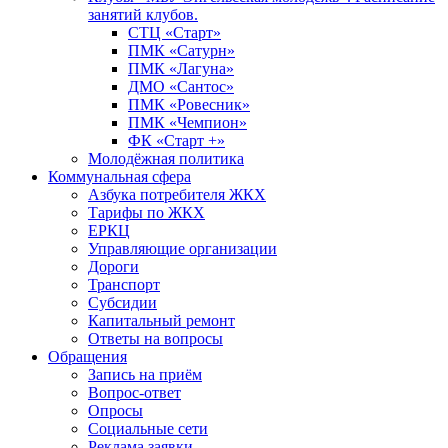
занятий клубов.
СТЦ «Старт»
ПМК «Сатурн»
ПМК «Лагуна»
ДМО «Сантос»
ПМК «Ровесник»
ПМК «Чемпион»
ФК «Старт +»
Молодёжная политика
Коммунальная сфера
Азбука потребителя ЖКХ
Тарифы по ЖКХ
ЕРКЦ
Управляющие организации
Дороги
Транспорт
Субсидии
Капитальный ремонт
Ответы на вопросы
Обращения
Запись на приём
Вопрос-ответ
Опросы
Социальные сети
Реклама заявки