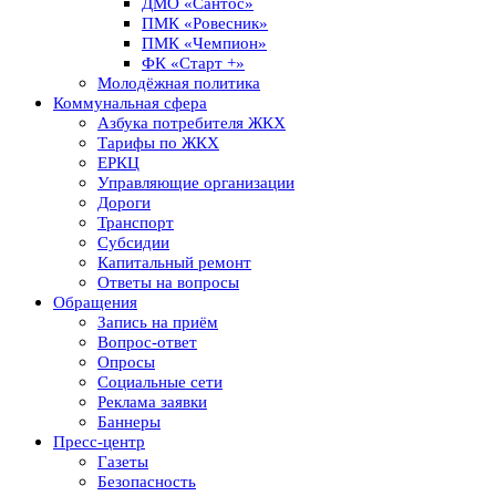
ДМО «Сантос»
ПМК «Ровесник»
ПМК «Чемпион»
ФК «Старт +»
Молодёжная политика
Коммунальная сфера
Азбука потребителя ЖКХ
Тарифы по ЖКХ
ЕРКЦ
Управляющие организации
Дороги
Транспорт
Субсидии
Капитальный ремонт
Ответы на вопросы
Обращения
Запись на приём
Вопрос-ответ
Опросы
Социальные сети
Реклама заявки
Баннеры
Пресс-центр
Газеты
Безопасность