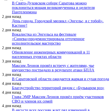
В Свято-Духовском соборе Саратова можно
поклониться мощам великомученика и целителя
Пантелеимона
2 дня назад
День города. Городской мюзикл «Энгельс, я с тобой».
Кастинг!
2 дня назад
Вокалистка из Энгельса на фестивале
«Синева»продемонстрировала отточенное
исполнительское мастерство
2 дня назад
Обновление инженерных коммуникаций в 11
населенных пунктах области
3 дня назад
Максим Леонов провёл встречу с жителями, чье
имущество пострадало в результате атаки БПЛА
3 дня назад
В Саратовской области ожидается жаркая и сухая погода
4 дня назад
Благоустройство территорий рядом с «Бульваром роз»
4 дня назад
Глава ЭМР Максим Леонов провёл приём участников
СВО и членов их семей
4 дня назад
В августе всех россиян ждет ряд изменений в