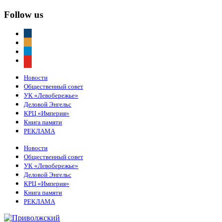
Follow us
vkontakte
odnoklassniki
telegram
youtube
Новости
Общественный совет
УК «Левобережье»
Деловой Энгельс
КРЦ «Империя»
Книга памяти
РЕКЛАМА
Новости
Общественный совет
УК «Левобережье»
Деловой Энгельс
КРЦ «Империя»
Книга памяти
РЕКЛАМА