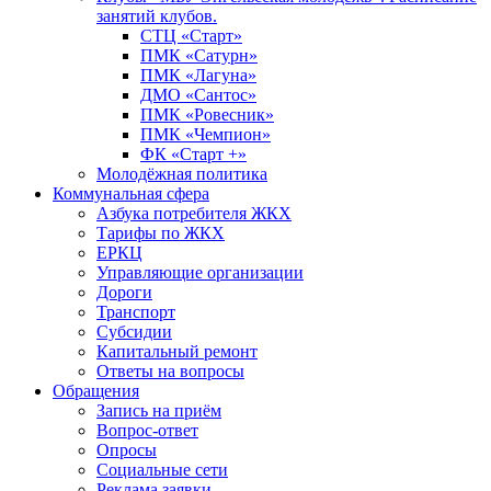
занятий клубов.
СТЦ «Старт»
ПМК «Сатурн»
ПМК «Лагуна»
ДМО «Сантос»
ПМК «Ровесник»
ПМК «Чемпион»
ФК «Старт +»
Молодёжная политика
Коммунальная сфера
Азбука потребителя ЖКХ
Тарифы по ЖКХ
ЕРКЦ
Управляющие организации
Дороги
Транспорт
Субсидии
Капитальный ремонт
Ответы на вопросы
Обращения
Запись на приём
Вопрос-ответ
Опросы
Социальные сети
Реклама заявки