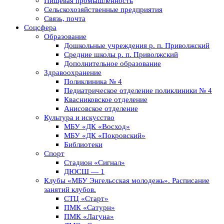
Пищевая промышленность
Сельскохозяйственные предприятия
Связь, почта
Соцсфера
Образование
Дошкольные учреждения р. п. Приволжский
Средние школы р. п. Приволжский
Дополнительное образование
Здравоохранение
Поликлиника № 4
Педиатрическое отделение поликлиники № 4
Квасниковское отделение
Анисовское отделение
Культура и искусство
МБУ «ДК «Восход»
МБУ «ДК «Покровский»
Библиотеки
Спорт
Стадион «Сигнал»
ДЮСШ — 1
Клубы «МБУ Энгельсская молодежь». Расписание
занятий клубов.
СТЦ «Старт»
ПМК «Сатурн»
ПМК «Лагуна»