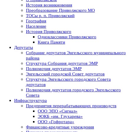
История возникновения
Преобразование Приволжского МО
ТОСы р. п. Приволжский
География
Население
История Приволжского
Одноклассники Приволжского
Книга Памяти
Депутаты
Собрание депутатов Энгельсского муниципального
района
Структура Собрания депутатов ЭМР
Полномочия депутатов ЭМР
Энгельсский городской Совет депутатов
Структура Энгельсского городского Совета
депутатов
Полномочия депутатов городского Энгельсского
Совета
Инфраструктура
Предприятия перерабатывающих производств
ООО ЭПО «Сигнал»
ЭОКБ «им. Глухарева»
ООО «Гофротара»
Финансово-кредитные учреждения