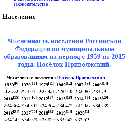
законодательстве
Население
Численность населения Российской
Федерации по муниципальным
образованиям на период с 1959 по 2015
годы. Посёлок Приволжский.
Численность населения
Посёлок Приволжский
[9]
[10]
[11]
[12]
[13]
[14]
1959
1970
1979
1989
2002
2009
15 168
↗23 041
↗27 421
↗28 910
↗32 087
↗33 791
[15]
[16]
[17]
[18]
[19]
[20]
2010
2011
2012
2013
2014
2015
→34 427
↗34 364
↗34 367
↘34 364
↗34 427
↘34 239
[21]
[22]
[23]
[24]
[2]
2016
2017
2018
2019
2020
↘34 142
↘34 029
↘33 929
↘33 647
↘33 519