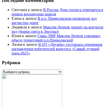
Последние комментарии
Светлана
к записи
В России День геолога отмечается в
первое воскресенье апреля
Елена
к записи
В р.п. Приволжском проверили ход
расчистки дорог
Людмила
к записи
Максим Леонов держит на контроле
ход уборки снега в Энгельсе
Юлия
к записи
Глава ЭМР Максим Леонов совершил
объезд территорий р.п.Приволжский
Лилия
к записи
В ЦТ «Дружба» состоялась церемония
награждения победителей конкурса «Самый лучший
папа-2025»
Рубрики
Рубрики