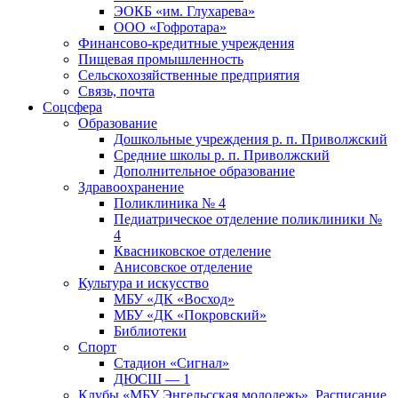
ЭОКБ «им. Глухарева»
ООО «Гофротара»
Финансово-кредитные учреждения
Пищевая промышленность
Сельскохозяйственные предприятия
Связь, почта
Соцсфера
Образование
Дошкольные учреждения р. п. Приволжский
Средние школы р. п. Приволжский
Дополнительное образование
Здравоохранение
Поликлиника № 4
Педиатрическое отделение поликлиники №
4
Квасниковское отделение
Анисовское отделение
Культура и искусство
МБУ «ДК «Восход»
МБУ «ДК «Покровский»
Библиотеки
Спорт
Стадион «Сигнал»
ДЮСШ — 1
Клубы «МБУ Энгельсская молодежь». Расписание