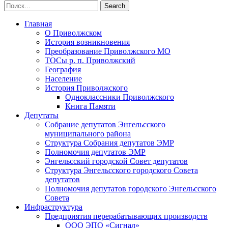
Главная
О Приволжском
История возникновения
Преобразование Приволжского МО
ТОСы р. п. Приволжский
География
Население
История Приволжского
Одноклассники Приволжского
Книга Памяти
Депутаты
Собрание депутатов Энгельсского
муниципального района
Структура Собрания депутатов ЭМР
Полномочия депутатов ЭМР
Энгельсский городской Совет депутатов
Структура Энгельсского городского Совета
депутатов
Полномочия депутатов городского Энгельсского
Совета
Инфраструктура
Предприятия перерабатывающих производств
ООО ЭПО «Сигнал»