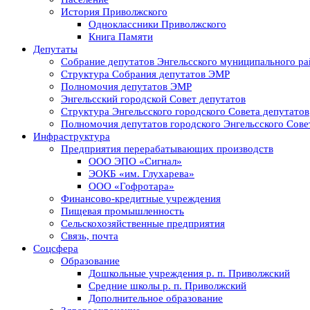
История Приволжского
Одноклассники Приволжского
Книга Памяти
Депутаты
Собрание депутатов Энгельсского муниципального ра
Структура Собрания депутатов ЭМР
Полномочия депутатов ЭМР
Энгельсский городской Совет депутатов
Структура Энгельсского городского Совета депутатов
Полномочия депутатов городского Энгельсского Сове
Инфраструктура
Предприятия перерабатывающих производств
ООО ЭПО «Сигнал»
ЭОКБ «им. Глухарева»
ООО «Гофротара»
Финансово-кредитные учреждения
Пищевая промышленность
Сельскохозяйственные предприятия
Связь, почта
Соцсфера
Образование
Дошкольные учреждения р. п. Приволжский
Средние школы р. п. Приволжский
Дополнительное образование