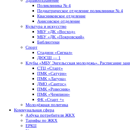
Здравоохранение
Поликлиника № 4
Педиатрическое отделение поликлиники № 4
Квасниковское отделение
Анисовское отделение
Культура и искусство
МБУ «ДК «Восход»
МБУ «ДК «Покровский»
Библиотеки
Спорт
Стадион «Сигнал»
ДЮСШ — 1
Клубы «МБУ Энгельсская молодежь». Расписание заня
СТЦ «Старт»
ПМК «Сатурн»
ПМК «Лагуна»
ДМО «Сантос»
ПМК «Ровесник»
ПМК «Чемпион»
ФК «Старт +»
Молодёжная политика
Коммунальная сфера
Азбука потребителя ЖКХ
Тарифы по ЖКХ
ЕРКЦ