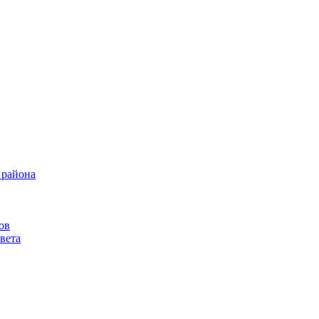
 района
ов
вета