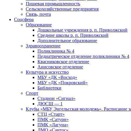
Пищевая промышленность
Сельскохозяйственные предприятия
Связь, почта
Соцсфера
Образование
Дошкольные учреждения р. п. Приволжский
Средние школы р. п. Приволжский
Дополнительное образование
Здравоохранение
Поликлиника № 4
Педиатрическое отделение поликлиники № 4
Квасниковское отделение
Анисовское отделение
Культура и искусство
МБУ «ДК «Восход»
МБУ «ДК «Покровский»
Библиотеки
Спорт
Стадион «Сигнал»
ДЮСШ — 1
Клубы «МБУ Энгельсская молодежь». Расписание з
СТЦ «Старт»
ПМК «Сатурн»
ПМК «Лагуна»
ДМО «Сантос»