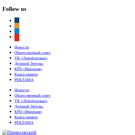
Follow us
vkontakte
odnoklassniki
telegram
youtube
Новости
Общественный совет
УК «Левобережье»
Деловой Энгельс
КРЦ «Империя»
Книга памяти
РЕКЛАМА
Новости
Общественный совет
УК «Левобережье»
Деловой Энгельс
КРЦ «Империя»
Книга памяти
РЕКЛАМА