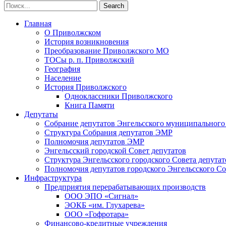
Главная
О Приволжском
История возникновения
Преобразование Приволжского МО
ТОСы р. п. Приволжский
География
Население
История Приволжского
Одноклассники Приволжского
Книга Памяти
Депутаты
Собрание депутатов Энгельсского муниципального
Структура Собрания депутатов ЭМР
Полномочия депутатов ЭМР
Энгельсский городской Совет депутатов
Структура Энгельсского городского Совета депутат
Полномочия депутатов городского Энгельсского Со
Инфраструктура
Предприятия перерабатывающих производств
ООО ЭПО «Сигнал»
ЭОКБ «им. Глухарева»
ООО «Гофротара»
Финансово-кредитные учреждения