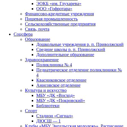
ЭОКБ «им. Глухарева»
ООО «Гофротара»
Финансово-кредитные учреждения
Пищевая промышленность
Сельскохозяйственные предприятия
Связь, почта
Соцсфера
Образование
Дошкольные учреждения р. п. Приволжский
Средние школы р. п. Приволжский
Дополнительное образование
Здравоохранение
Поликлиника № 4
Педиатрическое отделение поликлиники №
4
Квасниковское отделение
Анисовское отделение
Культура и искусство
МБУ «ДК «Восход»
МБУ «ДК «Покровский»
Библиотеки
Спорт
Стадион «Сигнал»
ДЮСШ — 1
Клубы «МБУ Энгельсская молодежь». Расписание