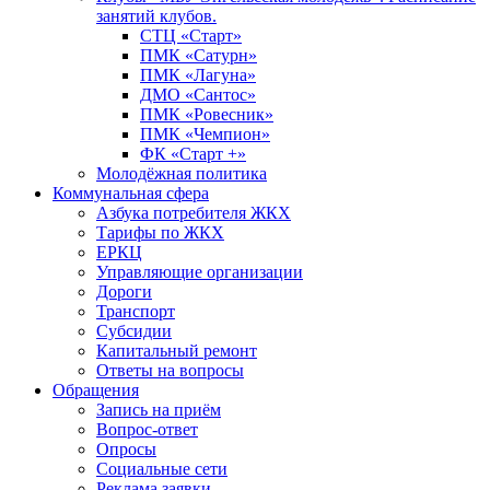
занятий клубов.
СТЦ «Старт»
ПМК «Сатурн»
ПМК «Лагуна»
ДМО «Сантос»
ПМК «Ровесник»
ПМК «Чемпион»
ФК «Старт +»
Молодёжная политика
Коммунальная сфера
Азбука потребителя ЖКХ
Тарифы по ЖКХ
ЕРКЦ
Управляющие организации
Дороги
Транспорт
Субсидии
Капитальный ремонт
Ответы на вопросы
Обращения
Запись на приём
Вопрос-ответ
Опросы
Социальные сети
Реклама заявки