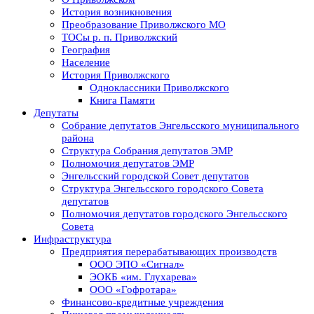
История возникновения
Преобразование Приволжского МО
ТОСы р. п. Приволжский
География
Население
История Приволжского
Одноклассники Приволжского
Книга Памяти
Депутаты
Собрание депутатов Энгельсского муниципального
района
Структура Собрания депутатов ЭМР
Полномочия депутатов ЭМР
Энгельсский городской Совет депутатов
Структура Энгельсского городского Совета
депутатов
Полномочия депутатов городского Энгельсского
Совета
Инфраструктура
Предприятия перерабатывающих производств
ООО ЭПО «Сигнал»
ЭОКБ «им. Глухарева»
ООО «Гофротара»
Финансово-кредитные учреждения