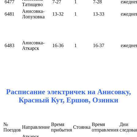
6477
7-27
1
7-28
ежедне
Татищево
Анисовка-
6481
13-32
1
13-33
ежедне
Лопуховка
Анисовка-
6483
16-36
1
16-37
ежедне
Аткарск
Расписание электричек на Анисовку,
Красный Кут, Ершов, Озинки
№
Время
Время
Дни
Направление
Стоянка
Поездов
прибытия
отправления
следова
Аткарск-