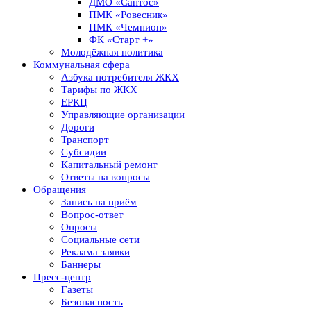
ДМО «Сантос»
ПМК «Ровесник»
ПМК «Чемпион»
ФК «Старт +»
Молодёжная политика
Коммунальная сфера
Азбука потребителя ЖКХ
Тарифы по ЖКХ
ЕРКЦ
Управляющие организации
Дороги
Транспорт
Субсидии
Капитальный ремонт
Ответы на вопросы
Обращения
Запись на приём
Вопрос-ответ
Опросы
Социальные сети
Реклама заявки
Баннеры
Пресс-центр
Газеты
Безопасность