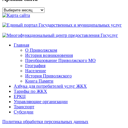
Архивы
сайта
Главная
О Приволжском
История возникновения
Преобразование Приволжского МО
География
Население
История Приволжского
Книга Памяти
Азбука для потребителей услуг ЖКХ
Тарифы по ЖКХ
ЕРКЦ
Управляющие организации
Транспорт
Субсидии
Политика обработки персональных данных