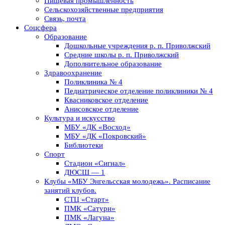
Пищевая промышленность
Сельскохозяйственные предприятия
Связь, почта
Соцсфера
Образование
Дошкольные учреждения р. п. Приволжский
Средние школы р. п. Приволжский
Дополнительное образование
Здравоохранение
Поликлиника № 4
Педиатрическое отделение поликлиники № 4
Квасниковское отделение
Анисовское отделение
Культура и искусство
МБУ «ДК «Восход»
МБУ «ДК «Покровский»
Библиотеки
Спорт
Стадион «Сигнал»
ДЮСШ — 1
Клубы «МБУ Энгельсская молодежь». Расписание
занятий клубов.
СТЦ «Старт»
ПМК «Сатурн»
ПМК «Лагуна»