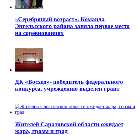
«Серебряный возраст». Команда
Энгельсского района заняла первое место
на соревнованиях
ДК «Восход»- победитель федерального
конкурса, учреждению выделен грант
Жителей Саратовской области ожидает
жара, грозы и град