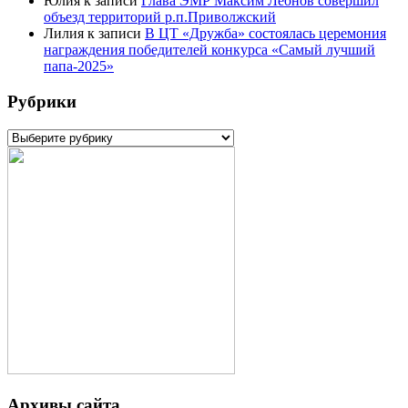
Юлия
к записи
Глава ЭМР Максим Леонов совершил
объезд территорий р.п.Приволжский
Лилия
к записи
В ЦТ «Дружба» состоялась церемония
награждения победителей конкурса «Самый лучший
папа-2025»
Рубрики
Рубрики
Архивы сайта