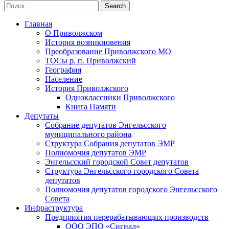
Главная
О Приволжском
История возникновения
Преобразование Приволжского МО
ТОСы р. п. Приволжский
География
Население
История Приволжского
Одноклассники Приволжского
Книга Памяти
Депутаты
Собрание депутатов Энгельсского
муниципального района
Структура Собрания депутатов ЭМР
Полномочия депутатов ЭМР
Энгельсский городской Совет депутатов
Структура Энгельсского городского Совета
депутатов
Полномочия депутатов городского Энгельсского
Совета
Инфраструктура
Предприятия перерабатывающих производств
ООО ЭПО «Сигнал»