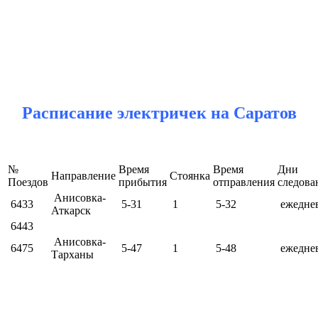
Расписание электричек н
а Саратов
№
Время
Время
Дни
Направление
Стоянка
Поездов
прибытия
отправления
следова
Анисовка-
6433
5-31
1
5-32
ежедне
Аткарск
6443
Анисовка-
6475
5-47
1
5-48
ежедне
Тарханы