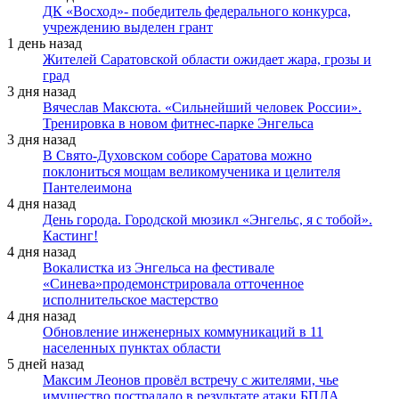
ДК «Восход»- победитель федерального конкурса,
учреждению выделен грант
1 день назад
Жителей Саратовской области ожидает жара, грозы и
град
3 дня назад
Вячеслав Максюта. «Сильнейший человек России».
Тренировка в новом фитнес-парке Энгельса
3 дня назад
В Свято-Духовском соборе Саратова можно
поклониться мощам великомученика и целителя
Пантелеимона
4 дня назад
День города. Городской мюзикл «Энгельс, я с тобой».
Кастинг!
4 дня назад
Вокалистка из Энгельса на фестивале
«Синева»продемонстрировала отточенное
исполнительское мастерство
4 дня назад
Обновление инженерных коммуникаций в 11
населенных пунктах области
5 дней назад
Максим Леонов провёл встречу с жителями, чье
имущество пострадало в результате атаки БПЛА