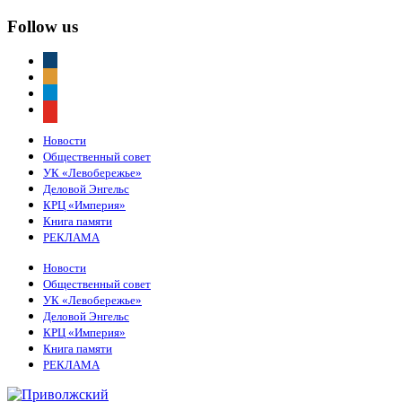
Follow us
vkontakte
odnoklassniki
telegram
youtube
Новости
Общественный совет
УК «Левобережье»
Деловой Энгельс
КРЦ «Империя»
Книга памяти
РЕКЛАМА
Новости
Общественный совет
УК «Левобережье»
Деловой Энгельс
КРЦ «Империя»
Книга памяти
РЕКЛАМА