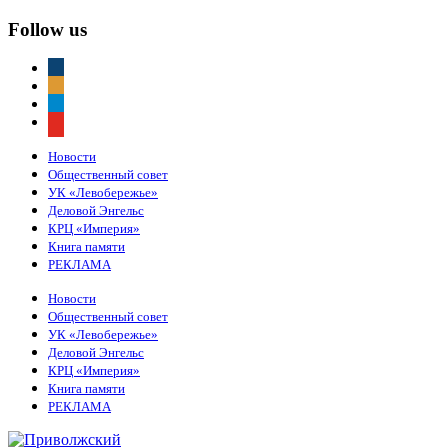
Follow us
vkontakte
odnoklassniki
telegram
youtube
Новости
Общественный совет
УК «Левобережье»
Деловой Энгельс
КРЦ «Империя»
Книга памяти
РЕКЛАМА
Новости
Общественный совет
УК «Левобережье»
Деловой Энгельс
КРЦ «Империя»
Книга памяти
РЕКЛАМА