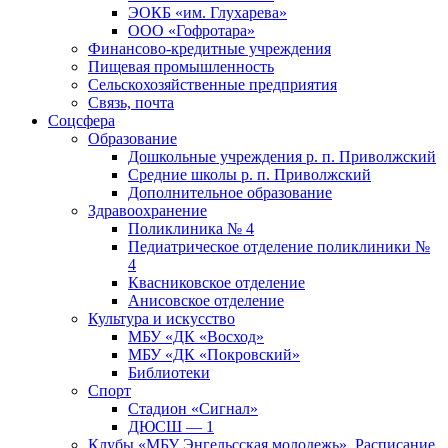
ЭОКБ «им. Глухарева»
ООО «Гофротара»
Финансово-кредитные учреждения
Пищевая промышленность
Сельскохозяйственные предприятия
Связь, почта
Соцсфера
Образование
Дошкольные учреждения р. п. Приволжский
Средние школы р. п. Приволжский
Дополнительное образование
Здравоохранение
Поликлиника № 4
Педиатрическое отделение поликлиники №
4
Квасниковское отделение
Анисовское отделение
Культура и искусство
МБУ «ДК «Восход»
МБУ «ДК «Покровский»
Библиотеки
Спорт
Стадион «Сигнал»
ДЮСШ — 1
Клубы «МБУ Энгельсская молодежь». Расписание