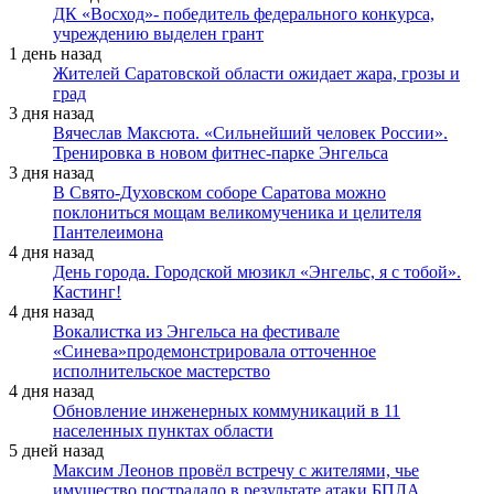
ДК «Восход»- победитель федерального конкурса,
учреждению выделен грант
1 день назад
Жителей Саратовской области ожидает жара, грозы и
град
3 дня назад
Вячеслав Максюта. «Сильнейший человек России».
Тренировка в новом фитнес-парке Энгельса
3 дня назад
В Свято-Духовском соборе Саратова можно
поклониться мощам великомученика и целителя
Пантелеимона
4 дня назад
День города. Городской мюзикл «Энгельс, я с тобой».
Кастинг!
4 дня назад
Вокалистка из Энгельса на фестивале
«Синева»продемонстрировала отточенное
исполнительское мастерство
4 дня назад
Обновление инженерных коммуникаций в 11
населенных пунктах области
5 дней назад
Максим Леонов провёл встречу с жителями, чье
имущество пострадало в результате атаки БПЛА