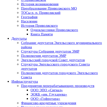
История возникновения
Преобразование Приволжского МО
ТОСы р. п. Приволжский
География
Население
История Приволжского
Одноклассники Приволжского
Книга Памяти
Депутаты
Собрание депутатов Энгельсского муниципального
района
Структура Собрания депутатов ЭМР
Полномочия депутатов ЭМР
Энгельсский городской Совет депутатов
Структура Энгельсского городского Совета
депутатов
Полномочия депутатов городского Энгельсского
Совета
Инфраструктура
Предприятия перерабатывающих производств
ООО ЭПО «Сигнал»
ЭОКБ «им. Глухарева»
ООО «Гофротара»
Финансово-кредитные учреждения