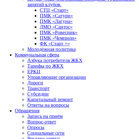
занятий клубов.
СТЦ «Старт»
ПМК «Сатурн»
ПМК «Лагуна»
ДМО «Сантос»
ПМК «Ровесник»
ПМК «Чемпион»
ФК «Старт +»
Молодёжная политика
Коммунальная сфера
Азбука потребителя ЖКХ
Тарифы по ЖКХ
ЕРКЦ
Управляющие организации
Дороги
Транспорт
Субсидии
Капитальный ремонт
Ответы на вопросы
Обращения
Запись на приём
Вопрос-ответ
Опросы
Социальные сети
Реклама заявки