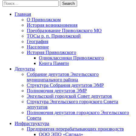
Главная
О Приволжском
История возникновения
Преобразование Приволжского МО
ТОСы р. п. Приволжский
География
Население
История Приволжского
Одноклассники Приволжского
Книга Памяти
Депутаты
Собрание депутатов Энгельсского
муниципального района
Структура Собрания депутатов ЭМР
Полномочия депутатов ЭМР
Энгельсский городской Совет депутатов
Структура Энгельсского городского Совета
депутатов
Полномочия депутатов городского Энгельсского
Совета
Инфраструктура
Предприятия перерабатывающих производств
ООО ЭПО «Сигнал»