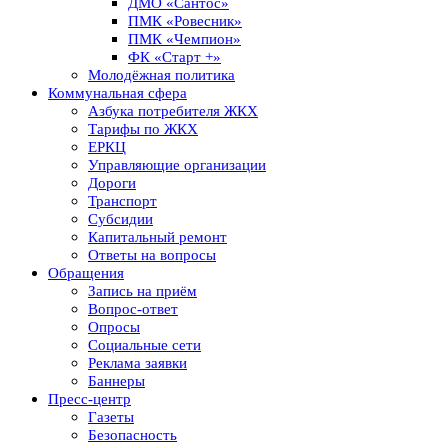
ДМО «Сантос»
ПМК «Ровесник»
ПМК «Чемпион»
ФК «Старт +»
Молодёжная политика
Коммунальная сфера
Азбука потребителя ЖКХ
Тарифы по ЖКХ
ЕРКЦ
Управляющие организации
Дороги
Транспорт
Субсидии
Капитальный ремонт
Ответы на вопросы
Обращения
Запись на приём
Вопрос-ответ
Опросы
Социальные сети
Реклама заявки
Баннеры
Пресс-центр
Газеты
Безопасность