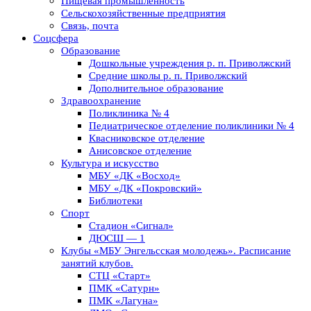
Пищевая промышленность
Сельскохозяйственные предприятия
Связь, почта
Соцсфера
Образование
Дошкольные учреждения р. п. Приволжский
Средние школы р. п. Приволжский
Дополнительное образование
Здравоохранение
Поликлиника № 4
Педиатрическое отделение поликлиники № 4
Квасниковское отделение
Анисовское отделение
Культура и искусство
МБУ «ДК «Восход»
МБУ «ДК «Покровский»
Библиотеки
Спорт
Стадион «Сигнал»
ДЮСШ — 1
Клубы «МБУ Энгельсская молодежь». Расписание
занятий клубов.
СТЦ «Старт»
ПМК «Сатурн»
ПМК «Лагуна»