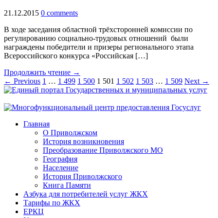
21.12.2015
0 comments
В ходе заседания областной трёхсторонней комиссии по
регулированию социально-трудовых отношений были
награждены победители и призеры регионального этапа
Всероссийского конкурса «Российская […]
Продолжить чтение →
← Previous
1
…
1 499
1 500
1 501
1 502
1 503
…
1 509
Next →
Главная
О Приволжском
История возникновения
Преобразование Приволжского МО
География
Население
История Приволжского
Книга Памяти
Азбука для потребителей услуг ЖКХ
Тарифы по ЖКХ
ЕРКЦ