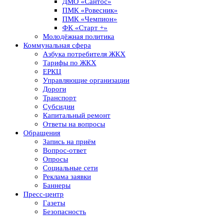
ДМО «Сантос»
ПМК «Ровесник»
ПМК «Чемпион»
ФК «Старт +»
Молодёжная политика
Коммунальная сфера
Азбука потребителя ЖКХ
Тарифы по ЖКХ
ЕРКЦ
Управляющие организации
Дороги
Транспорт
Субсидии
Капитальный ремонт
Ответы на вопросы
Обращения
Запись на приём
Вопрос-ответ
Опросы
Социальные сети
Реклама заявки
Баннеры
Пресс-центр
Газеты
Безопасность