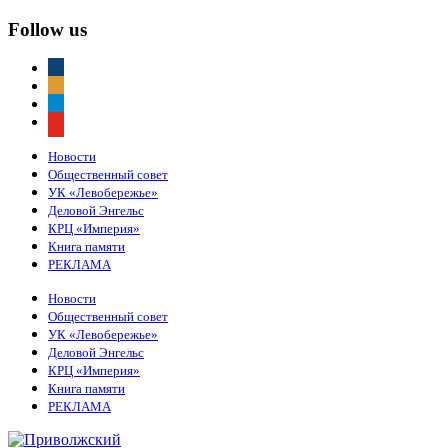
Follow us
vkontakte
odnoklassniki
telegram
youtube
Новости
Общественный совет
УК «Левобережье»
Деловой Энгельс
КРЦ «Империя»
Книга памяти
РЕКЛАМА
Новости
Общественный совет
УК «Левобережье»
Деловой Энгельс
КРЦ «Империя»
Книга памяти
РЕКЛАМА