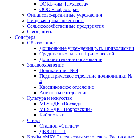
ЭОКБ «им. Глухарева»
ООО «Гофротара»
Финансово-кредитные учреждения
Пищевая промышленность
Сельскохозяйственные предприятия
Связь, почта
Соцсфера
Образование
Дошкольные учреждения р. п. Приволжский
Средние школы р. п. Приволжский
Дополнительное образование
Здравоохранение
Поликлиника № 4
Педиатрическое отделение поликлиники №
4
Квасниковское отделение
Анисовское отделение
Культура и искусство
МБУ «ДК «Восход»
МБУ «ДК «Покровский»
Библиотеки
Спорт
Стадион «Сигнал»
ДЮСШ — 1
Клубы «МБУ Энгельсская молодежь». Расписание