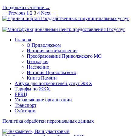
Продолжить чтение →
← Previous
1
2
3
4
Next →
Главная
О Приволжском
История возникновения
Преобразование Приволжского МО
География
Население
История Приволжского
Книга Памяти
Азбука для потребителей услуг ЖКХ
Тарифы по ЖКХ
ЕРКЦ
Управляющие организации
Транспорт
Субсидии
Политика обработки персональных данных