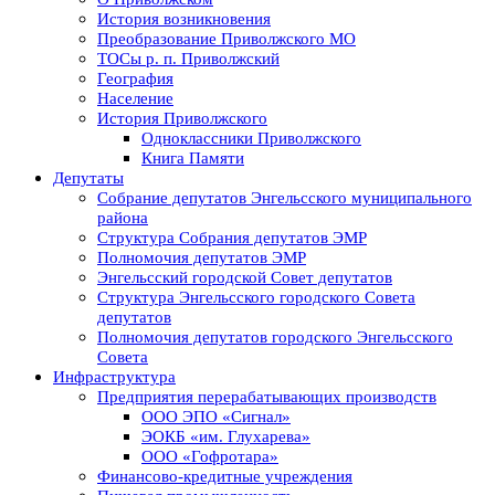
История возникновения
Преобразование Приволжского МО
ТОСы р. п. Приволжский
География
Население
История Приволжского
Одноклассники Приволжского
Книга Памяти
Депутаты
Собрание депутатов Энгельсского муниципального
района
Структура Собрания депутатов ЭМР
Полномочия депутатов ЭМР
Энгельсский городской Совет депутатов
Структура Энгельсского городского Совета
депутатов
Полномочия депутатов городского Энгельсского
Совета
Инфраструктура
Предприятия перерабатывающих производств
ООО ЭПО «Сигнал»
ЭОКБ «им. Глухарева»
ООО «Гофротара»
Финансово-кредитные учреждения