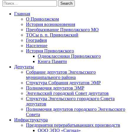
Главная
О Приволжском
История возникновения
Преобразование Приволжского МО
ТОСы р. п. Приволжский
География
Население
История Приволжского
Одноклассники Приволжского
Книга Памяти
Депутаты
Собрание депутатов Энгельсского
муниципального района
Структура Собрания депутатов ЭМР
Полномочия депутатов ЭМР
Энгельсский городской Совет депутатов
Структура Энгельсского городского Совета
депутатов
Полномочия депутатов городского Энгельсского
Совета
Инфраструктура
Предприятия перерабатывающих производств
ООО ЭПО «Сигнал»