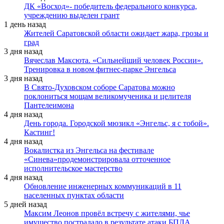
ДК «Восход»- победитель федерального конкурса,
учреждению выделен грант
1 день назад
Жителей Саратовской области ожидает жара, грозы и
град
3 дня назад
Вячеслав Максюта. «Сильнейший человек России».
Тренировка в новом фитнес-парке Энгельса
3 дня назад
В Свято-Духовском соборе Саратова можно
поклониться мощам великомученика и целителя
Пантелеимона
4 дня назад
День города. Городской мюзикл «Энгельс, я с тобой».
Кастинг!
4 дня назад
Вокалистка из Энгельса на фестивале
«Синева»продемонстрировала отточенное
исполнительское мастерство
4 дня назад
Обновление инженерных коммуникаций в 11
населенных пунктах области
5 дней назад
Максим Леонов провёл встречу с жителями, чье
имущество пострадало в результате атаки БПЛА