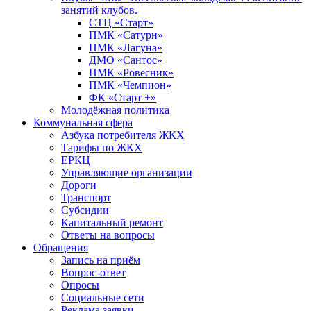
занятий клубов.
СТЦ «Старт»
ПМК «Сатурн»
ПМК «Лагуна»
ДМО «Сантос»
ПМК «Ровесник»
ПМК «Чемпион»
ФК «Старт +»
Молодёжная политика
Коммунальная сфера
Азбука потребителя ЖКХ
Тарифы по ЖКХ
ЕРКЦ
Управляющие организации
Дороги
Транспорт
Субсидии
Капитальный ремонт
Ответы на вопросы
Обращения
Запись на приём
Вопрос-ответ
Опросы
Социальные сети
Реклама заявки