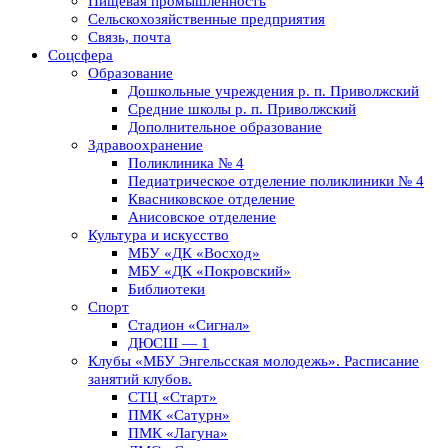
Пищевая промышленность
Сельскохозяйственные предприятия
Связь, почта
Соцсфера
Образование
Дошкольные учреждения р. п. Приволжский
Средние школы р. п. Приволжский
Дополнительное образование
Здравоохранение
Поликлиника № 4
Педиатрическое отделение поликлиники № 4
Квасниковское отделение
Анисовское отделение
Культура и искусство
МБУ «ДК «Восход»
МБУ «ДК «Покровский»
Библиотеки
Спорт
Стадион «Сигнал»
ДЮСШ — 1
Клубы «МБУ Энгельсская молодежь». Расписание
занятий клубов.
СТЦ «Старт»
ПМК «Сатурн»
ПМК «Лагуна»