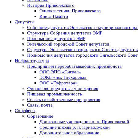
История Приволжского
Одноклассники Приволжского
Книга Памяти
Депутаты
Собрание депутатов Энгельсского муниципального ра
Структура Собрания депутатов ЭМР
Полномочия депутатов ЭМР
Энгельсский городской Совет депутатов
Структура Энгельсского городского Совета депутатов
Полномочия депутатов городского Энгельсского Сове
Инфраструктура
Предприятия перерабатывающих производств
ООО ЭПО «Сигнал»
ЭОКБ «им. Глухарева»
ООО «Гофротара»
Финансово-кредитные учреждения
Пищевая промышленность
Сельскохозяйственные предприятия
Связь, почта
Соцсфера
Образование
Дошкольные учреждения р. п. Приволжский
Средние школы р. п. Приволжский
Дополнительное образование