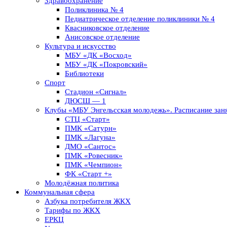
Здравоохранение
Поликлиника № 4
Педиатрическое отделение поликлиники № 4
Квасниковское отделение
Анисовское отделение
Культура и искусство
МБУ «ДК «Восход»
МБУ «ДК «Покровский»
Библиотеки
Спорт
Стадион «Сигнал»
ДЮСШ — 1
Клубы «МБУ Энгельсская молодежь». Расписание заня
СТЦ «Старт»
ПМК «Сатурн»
ПМК «Лагуна»
ДМО «Сантос»
ПМК «Ровесник»
ПМК «Чемпион»
ФК «Старт +»
Молодёжная политика
Коммунальная сфера
Азбука потребителя ЖКХ
Тарифы по ЖКХ
ЕРКЦ