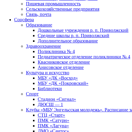
Пищевая промышленность
Сельскохозяйственные предприятия
Связь, почта
Соцсфера
Образование
Дошкольные учреждения р. п. Приволжский
Средние школы р. п. Приволжский
Дополнительное образование
Здравоохранение
Поликлиника № 4
Педиатрическое отделение поликлиники № 4
Квасниковское отделение
Анисовское отделение
Культура и искусство
МБУ «ДК «Восход»
МБУ «ДК «Покровский»
Библиотеки
Спорт
Стадион «Сигнал»
ДЮСШ — 1
Клубы «МБУ Энгельсская молодежь». Расписание з
СТЦ «Старт»
ПМК «Сатурн»
ПМК «Лагуна»
ДМО «Сантос»