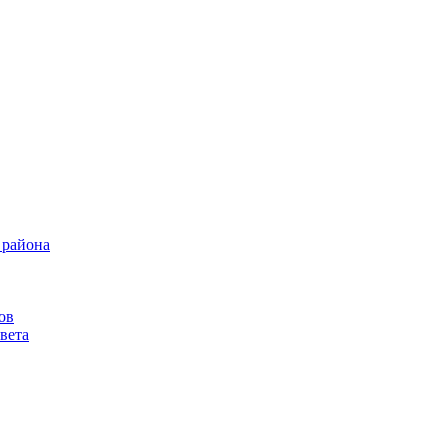
 района
ов
вета