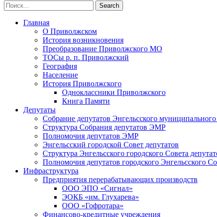
Главная
О Приволжском
История возникновения
Преобразование Приволжского МО
ТОСы р. п. Приволжский
География
Население
История Приволжского
Одноклассники Приволжского
Книга Памяти
Депутаты
Собрание депутатов Энгельсского муниципального
Структура Собрания депутатов ЭМР
Полномочия депутатов ЭМР
Энгельсский городской Совет депутатов
Структура Энгельсского городского Совета депутат
Полномочия депутатов городского Энгельсского Со
Инфраструктура
Предприятия перерабатывающих производств
ООО ЭПО «Сигнал»
ЭОКБ «им. Глухарева»
ООО «Гофротара»
Финансово-кредитные учреждения