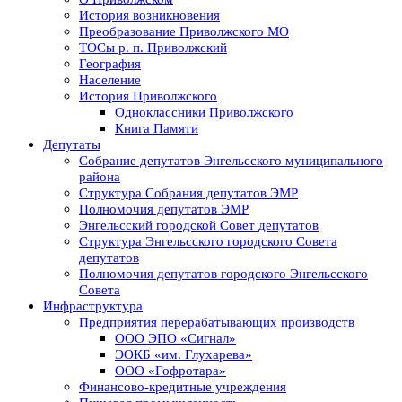
История возникновения
Преобразование Приволжского МО
ТОСы р. п. Приволжский
География
Население
История Приволжского
Одноклассники Приволжского
Книга Памяти
Депутаты
Собрание депутатов Энгельсского муниципального
района
Структура Собрания депутатов ЭМР
Полномочия депутатов ЭМР
Энгельсский городской Совет депутатов
Структура Энгельсского городского Совета
депутатов
Полномочия депутатов городского Энгельсского
Совета
Инфраструктура
Предприятия перерабатывающих производств
ООО ЭПО «Сигнал»
ЭОКБ «им. Глухарева»
ООО «Гофротара»
Финансово-кредитные учреждения