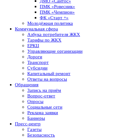
ДМО «Сантос»
ПМК «Ровесник»
ПМК «Чемпион»
ФК «Старт +»
Молодёжная политика
Коммунальная сфера
Азбука потребителя ЖКХ
Тарифы по ЖКХ
ЕРКЦ
Управляющие организации
Дороги
Транспорт
Субсидии
Капитальный ремонт
Ответы на вопросы
Обращения
Запись на приём
Вопрос-ответ
Опросы
Социальные сети
Реклама заявки
Баннеры
Пресс-центр
Газеты
Безопасность