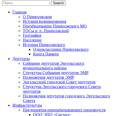
Главная
О Приволжском
История возникновения
Преобразование Приволжского МО
ТОСы р. п. Приволжский
География
Население
История Приволжского
Одноклассники Приволжского
Книга Памяти
Депутаты
Собрание депутатов Энгельсского
муниципального района
Структура Собрания депутатов ЭМР
Полномочия депутатов ЭМР
Энгельсский городской Совет депутатов
Структура Энгельсского городского Совета
депутатов
Полномочия депутатов городского Энгельсского
Совета
Инфраструктура
Предприятия перерабатывающих производств
ООО ЭПО «Сигнал»