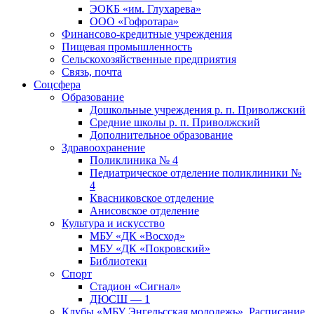
ЭОКБ «им. Глухарева»
ООО «Гофротара»
Финансово-кредитные учреждения
Пищевая промышленность
Сельскохозяйственные предприятия
Связь, почта
Соцсфера
Образование
Дошкольные учреждения р. п. Приволжский
Средние школы р. п. Приволжский
Дополнительное образование
Здравоохранение
Поликлиника № 4
Педиатрическое отделение поликлиники №
4
Квасниковское отделение
Анисовское отделение
Культура и искусство
МБУ «ДК «Восход»
МБУ «ДК «Покровский»
Библиотеки
Спорт
Стадион «Сигнал»
ДЮСШ — 1
Клубы «МБУ Энгельсская молодежь». Расписание