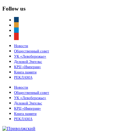
Follow us
vkontakte
odnoklassniki
telegram
youtube
Новости
Общественный совет
УК «Левобережье»
Деловой Энгельс
КРЦ «Империя»
Книга памяти
РЕКЛАМА
Новости
Общественный совет
УК «Левобережье»
Деловой Энгельс
КРЦ «Империя»
Книга памяти
РЕКЛАМА