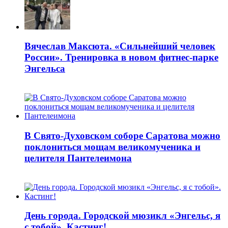
Вячеслав Максюта. «Сильнейший человек
России». Тренировка в новом фитнес-парке
Энгельса
В Свято-Духовском соборе Саратова можно
поклониться мощам великомученика и
целителя Пантелеимона
День города. Городской мюзикл «Энгельс, я
с тобой». Кастинг!