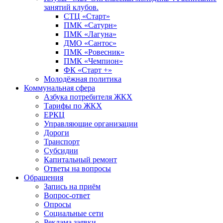
занятий клубов.
СТЦ «Старт»
ПМК «Сатурн»
ПМК «Лагуна»
ДМО «Сантос»
ПМК «Ровесник»
ПМК «Чемпион»
ФК «Старт +»
Молодёжная политика
Коммунальная сфера
Азбука потребителя ЖКХ
Тарифы по ЖКХ
ЕРКЦ
Управляющие организации
Дороги
Транспорт
Субсидии
Капитальный ремонт
Ответы на вопросы
Обращения
Запись на приём
Вопрос-ответ
Опросы
Социальные сети
Реклама заявки