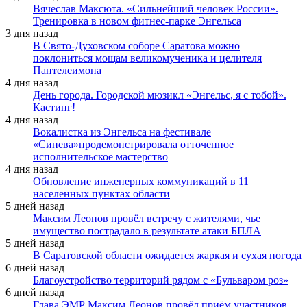
Вячеслав Максюта. «Сильнейший человек России».
Тренировка в новом фитнес-парке Энгельса
3 дня назад
В Свято-Духовском соборе Саратова можно
поклониться мощам великомученика и целителя
Пантелеимона
4 дня назад
День города. Городской мюзикл «Энгельс, я с тобой».
Кастинг!
4 дня назад
Вокалистка из Энгельса на фестивале
«Синева»продемонстрировала отточенное
исполнительское мастерство
4 дня назад
Обновление инженерных коммуникаций в 11
населенных пунктах области
5 дней назад
Максим Леонов провёл встречу с жителями, чье
имущество пострадало в результате атаки БПЛА
5 дней назад
В Саратовской области ожидается жаркая и сухая погода
6 дней назад
Благоустройство территорий рядом с «Бульваром роз»
6 дней назад
Глава ЭМР Максим Леонов провёл приём участников