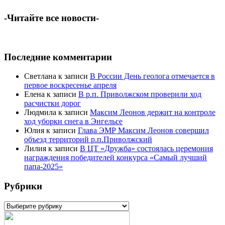
-Читайте все новости-
Последние комментарии
Светлана
к записи
В России День геолога отмечается в
первое воскресенье апреля
Елена
к записи
В р.п. Приволжском проверили ход
расчистки дорог
Людмила
к записи
Максим Леонов держит на контроле
ход уборки снега в Энгельсе
Юлия
к записи
Глава ЭМР Максим Леонов совершил
объезд территорий р.п.Приволжский
Лилия
к записи
В ЦТ «Дружба» состоялась церемония
награждения победителей конкурса «Самый лучший
папа-2025»
Рубрики
Рубрики