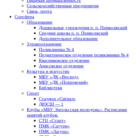
Пищевая промышленность
Сельскохозяйственные предприятия
Связь, почта
Соцсфера
Образование
Дошкольные учреждения р. п. Приволжский
Средние школы р. п. Приволжский
Дополнительное образование
Здравоохранение
Поликлиника № 4
Педиатрическое отделение поликлиники № 4
Квасниковское отделение
Анисовское отделение
Культура и искусство
МБУ «ДК «Восход»
МБУ «ДК «Покровский»
Библиотеки
Спорт
Стадион «Сигнал»
ДЮСШ — 1
Клубы «МБУ Энгельсская молодежь». Расписание
занятий клубов.
СТЦ «Старт»
ПМК «Сатурн»
ПМК «Лагуна»