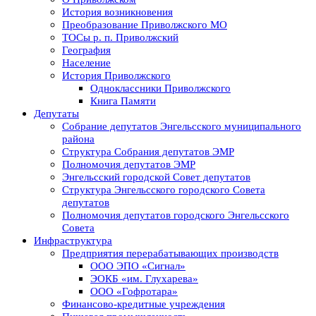
История возникновения
Преобразование Приволжского МО
ТОСы р. п. Приволжский
География
Население
История Приволжского
Одноклассники Приволжского
Книга Памяти
Депутаты
Собрание депутатов Энгельсского муниципального
района
Структура Собрания депутатов ЭМР
Полномочия депутатов ЭМР
Энгельсский городской Совет депутатов
Структура Энгельсского городского Совета
депутатов
Полномочия депутатов городского Энгельсского
Совета
Инфраструктура
Предприятия перерабатывающих производств
ООО ЭПО «Сигнал»
ЭОКБ «им. Глухарева»
ООО «Гофротара»
Финансово-кредитные учреждения