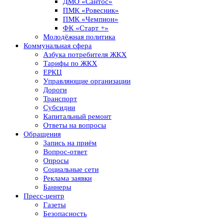
ДМО «Сантос»
ПМК «Ровесник»
ПМК «Чемпион»
ФК «Старт +»
Молодёжная политика
Коммунальная сфера
Азбука потребителя ЖКХ
Тарифы по ЖКХ
ЕРКЦ
Управляющие организации
Дороги
Транспорт
Субсидии
Капитальный ремонт
Ответы на вопросы
Обращения
Запись на приём
Вопрос-ответ
Опросы
Социальные сети
Реклама заявки
Баннеры
Пресс-центр
Газеты
Безопасность