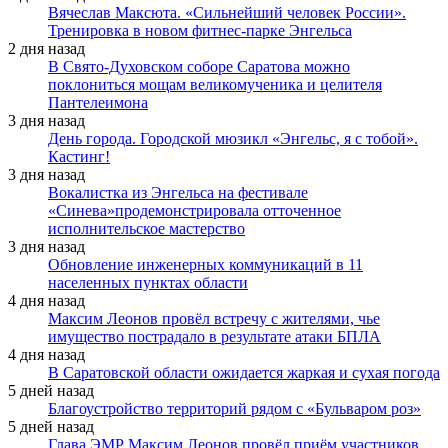
Вячеслав Максюта. «Сильнейший человек России».
Тренировка в новом фитнес-парке Энгельса
2 дня назад
В Свято-Духовском соборе Саратова можно
поклониться мощам великомученика и целителя
Пантелеимона
3 дня назад
День города. Городской мюзикл «Энгельс, я с тобой».
Кастинг!
3 дня назад
Вокалистка из Энгельса на фестивале
«Синева»продемонстрировала отточенное
исполнительское мастерство
3 дня назад
Обновление инженерных коммуникаций в 11
населенных пунктах области
4 дня назад
Максим Леонов провёл встречу с жителями, чье
имущество пострадало в результате атаки БПЛА
4 дня назад
В Саратовской области ожидается жаркая и сухая погода
5 дней назад
Благоустройство территорий рядом с «Бульваром роз»
5 дней назад
Глава ЭМР Максим Леонов провёл приём участников