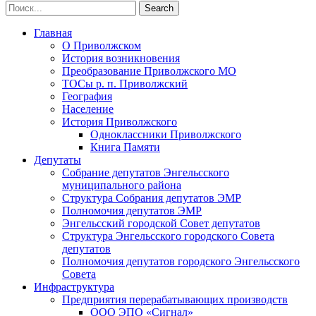
Главная
О Приволжском
История возникновения
Преобразование Приволжского МО
ТОСы р. п. Приволжский
География
Население
История Приволжского
Одноклассники Приволжского
Книга Памяти
Депутаты
Собрание депутатов Энгельсского
муниципального района
Структура Собрания депутатов ЭМР
Полномочия депутатов ЭМР
Энгельсский городской Совет депутатов
Структура Энгельсского городского Совета
депутатов
Полномочия депутатов городского Энгельсского
Совета
Инфраструктура
Предприятия перерабатывающих производств
ООО ЭПО «Сигнал»