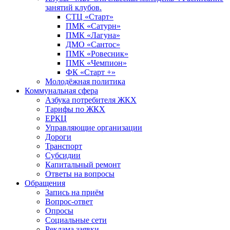
занятий клубов.
СТЦ «Старт»
ПМК «Сатурн»
ПМК «Лагуна»
ДМО «Сантос»
ПМК «Ровесник»
ПМК «Чемпион»
ФК «Старт +»
Молодёжная политика
Коммунальная сфера
Азбука потребителя ЖКХ
Тарифы по ЖКХ
ЕРКЦ
Управляющие организации
Дороги
Транспорт
Субсидии
Капитальный ремонт
Ответы на вопросы
Обращения
Запись на приём
Вопрос-ответ
Опросы
Социальные сети
Реклама заявки