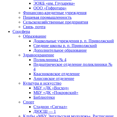
ЭОКБ «им. Глухарева»
ООО «Гофротара»
Финансово-кредитные учреждения
Пищевая промышленность
Сельскохозяйственные предприятия
Связь, почта
Соцсфера
Образование
Дошкольные учреждения р. п. Приволжский
Средние школы р. п. Приволжский
Дополнительное образование
Здравоохранение
Поликлиника № 4
Педиатрическое отделение поликлиники №
4
Квасниковское отделение
Анисовское отделение
Культура и искусство
МБУ «ДК «Восход»
МБУ «ДК «Покровский»
Библиотеки
Спорт
Стадион «Сигнал»
ДЮСШ — 1
Клубы «МБУ Энгельсская молодежь». Расписание