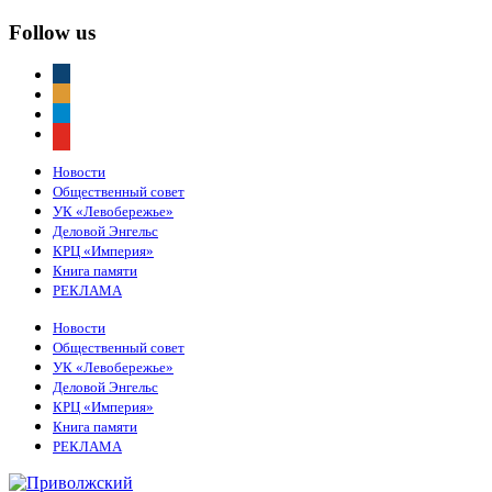
Follow us
vkontakte
odnoklassniki
telegram
youtube
Новости
Общественный совет
УК «Левобережье»
Деловой Энгельс
КРЦ «Империя»
Книга памяти
РЕКЛАМА
Новости
Общественный совет
УК «Левобережье»
Деловой Энгельс
КРЦ «Империя»
Книга памяти
РЕКЛАМА