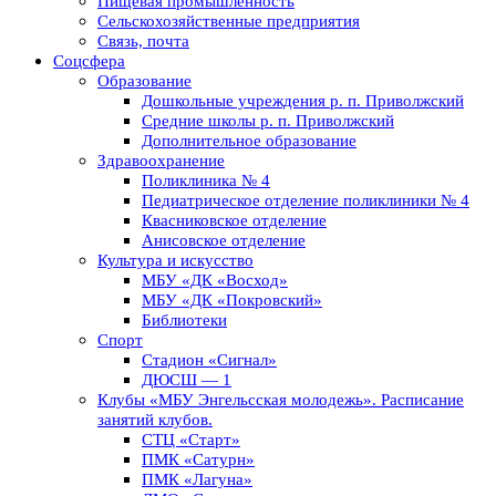
Пищевая промышленность
Сельскохозяйственные предприятия
Связь, почта
Соцсфера
Образование
Дошкольные учреждения р. п. Приволжский
Средние школы р. п. Приволжский
Дополнительное образование
Здравоохранение
Поликлиника № 4
Педиатрическое отделение поликлиники № 4
Квасниковское отделение
Анисовское отделение
Культура и искусство
МБУ «ДК «Восход»
МБУ «ДК «Покровский»
Библиотеки
Спорт
Стадион «Сигнал»
ДЮСШ — 1
Клубы «МБУ Энгельсская молодежь». Расписание
занятий клубов.
СТЦ «Старт»
ПМК «Сатурн»
ПМК «Лагуна»