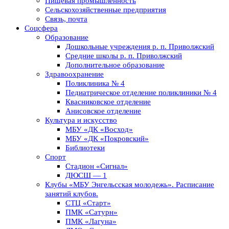
Пищевая промышленность
Сельскохозяйственные предприятия
Связь, почта
Соцсфера
Образование
Дошкольные учреждения р. п. Приволжский
Средние школы р. п. Приволжский
Дополнительное образование
Здравоохранение
Поликлиника № 4
Педиатрическое отделение поликлиники № 4
Квасниковское отделение
Анисовское отделение
Культура и искусство
МБУ «ДК «Восход»
МБУ «ДК «Покровский»
Библиотеки
Спорт
Стадион «Сигнал»
ДЮСШ — 1
Клубы «МБУ Энгельсская молодежь». Расписание
занятий клубов.
СТЦ «Старт»
ПМК «Сатурн»
ПМК «Лагуна»