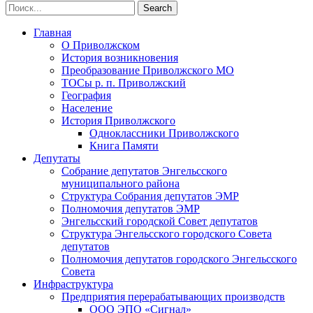
Главная
О Приволжском
История возникновения
Преобразование Приволжского МО
ТОСы р. п. Приволжский
География
Население
История Приволжского
Одноклассники Приволжского
Книга Памяти
Депутаты
Собрание депутатов Энгельсского
муниципального района
Структура Собрания депутатов ЭМР
Полномочия депутатов ЭМР
Энгельсский городской Совет депутатов
Структура Энгельсского городского Совета
депутатов
Полномочия депутатов городского Энгельсского
Совета
Инфраструктура
Предприятия перерабатывающих производств
ООО ЭПО «Сигнал»