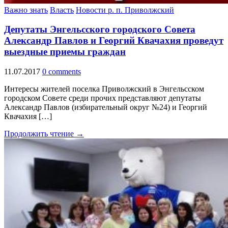
Важно знать
Власть
Новости р. п. Приволжский
Депутаты Энгельсского городского Совета
Александр Павлов и Георгий Квачахия проведут
выездные приемы граждан
11.07.2017
0 comments
Интересы жителей поселка Приволжский в Энгельсском
городском Совете среди прочих представляют депутаты
Александр Павлов (избирательный округ №24) и Георгий
Квачахия […]
Продолжить чтение →