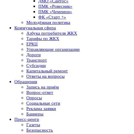
ДМО «Сантос»
ПМК «Ровесник»
ПМК «Чемпион»
ФК «Старт +»
Молодёжная политика
Коммунальная сфера
Азбука потребителя ЖКХ
Тарифы по ЖКХ
ЕРКЦ
Управляющие организации
Дороги
Транспорт
Субсидии
Капитальный ремонт
Ответы на вопросы
Обращения
Запись на приём
Вопрос-ответ
Опросы
Социальные сети
Реклама заявки
Баннеры
Пресс-центр
Газеты
Безопасность