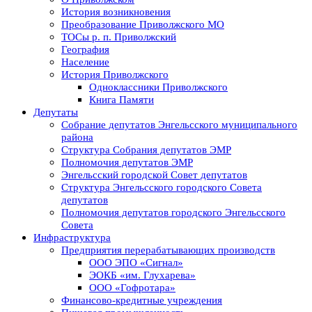
История возникновения
Преобразование Приволжского МО
ТОСы р. п. Приволжский
География
Население
История Приволжского
Одноклассники Приволжского
Книга Памяти
Депутаты
Собрание депутатов Энгельсского муниципального
района
Структура Собрания депутатов ЭМР
Полномочия депутатов ЭМР
Энгельсский городской Совет депутатов
Структура Энгельсского городского Совета
депутатов
Полномочия депутатов городского Энгельсского
Совета
Инфраструктура
Предприятия перерабатывающих производств
ООО ЭПО «Сигнал»
ЭОКБ «им. Глухарева»
ООО «Гофротара»
Финансово-кредитные учреждения