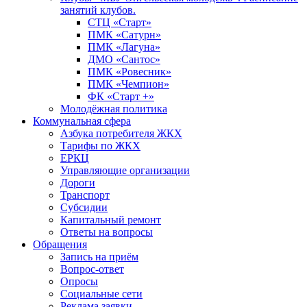
занятий клубов.
СТЦ «Старт»
ПМК «Сатурн»
ПМК «Лагуна»
ДМО «Сантос»
ПМК «Ровесник»
ПМК «Чемпион»
ФК «Старт +»
Молодёжная политика
Коммунальная сфера
Азбука потребителя ЖКХ
Тарифы по ЖКХ
ЕРКЦ
Управляющие организации
Дороги
Транспорт
Субсидии
Капитальный ремонт
Ответы на вопросы
Обращения
Запись на приём
Вопрос-ответ
Опросы
Социальные сети
Реклама заявки