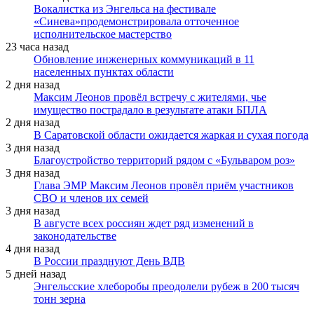
Вокалистка из Энгельса на фестивале
«Синева»продемонстрировала отточенное
исполнительское мастерство
23 часа назад
Обновление инженерных коммуникаций в 11
населенных пунктах области
2 дня назад
Максим Леонов провёл встречу с жителями, чье
имущество пострадало в результате атаки БПЛА
2 дня назад
В Саратовской области ожидается жаркая и сухая погода
3 дня назад
Благоустройство территорий рядом с «Бульваром роз»
3 дня назад
Глава ЭМР Максим Леонов провёл приём участников
СВО и членов их семей
3 дня назад
В августе всех россиян ждет ряд изменений в
законодательстве
4 дня назад
В России празднуют День ВДВ
5 дней назад
Энгельсские хлеборобы преодолели рубеж в 200 тысяч
тонн зерна