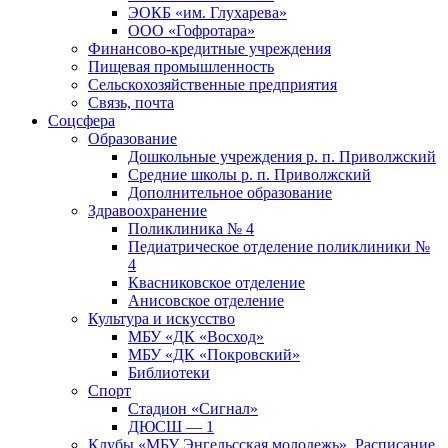
ЭОКБ «им. Глухарева»
ООО «Гофротара»
Финансово-кредитные учреждения
Пищевая промышленность
Сельскохозяйственные предприятия
Связь, почта
Соцсфера
Образование
Дошкольные учреждения р. п. Приволжский
Средние школы р. п. Приволжский
Дополнительное образование
Здравоохранение
Поликлиника № 4
Педиатрическое отделение поликлиники №
4
Квасниковское отделение
Анисовское отделение
Культура и искусство
МБУ «ДК «Восход»
МБУ «ДК «Покровский»
Библиотеки
Спорт
Стадион «Сигнал»
ДЮСШ — 1
Клубы «МБУ Энгельсская молодежь». Расписание