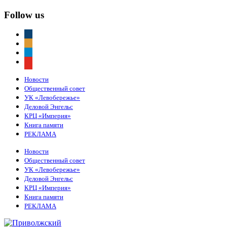
Follow us
vkontakte
odnoklassniki
telegram
youtube
Новости
Общественный совет
УК «Левобережье»
Деловой Энгельс
КРЦ «Империя»
Книга памяти
РЕКЛАМА
Новости
Общественный совет
УК «Левобережье»
Деловой Энгельс
КРЦ «Империя»
Книга памяти
РЕКЛАМА