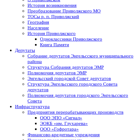
История возникновения
Преобразование Приволжского МО
ТОСы р. п. Приволжский
География
Население
История Приволжского
Одноклассники Приволжского
Книга Памяти
Депутаты
Собрание депутатов Энгельсского муниципального
района
Структура Собрания депутатов ЭМР
Полномочия депутатов ЭМР
Энгельсский городской Совет депутатов
Структура Энгельсского городского Совета
депутатов
Полномочия депутатов городского Энгельсского
Совета
Инфраструктура
Предприятия перерабатывающих производств
ООО ЭПО «Сигнал»
ЭОКБ «им. Глухарева»
ООО «Гофротара»
Финансово-кредитные учреждения