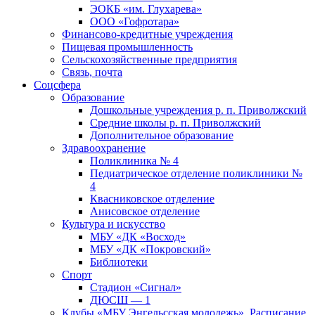
ЭОКБ «им. Глухарева»
ООО «Гофротара»
Финансово-кредитные учреждения
Пищевая промышленность
Сельскохозяйственные предприятия
Связь, почта
Соцсфера
Образование
Дошкольные учреждения р. п. Приволжский
Средние школы р. п. Приволжский
Дополнительное образование
Здравоохранение
Поликлиника № 4
Педиатрическое отделение поликлиники №
4
Квасниковское отделение
Анисовское отделение
Культура и искусство
МБУ «ДК «Восход»
МБУ «ДК «Покровский»
Библиотеки
Спорт
Стадион «Сигнал»
ДЮСШ — 1
Клубы «МБУ Энгельсская молодежь». Расписание