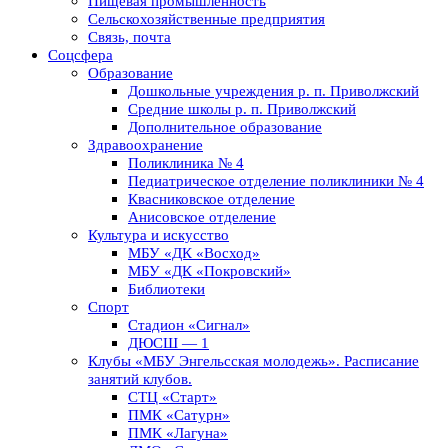
Пищевая промышленность
Сельскохозяйственные предприятия
Связь, почта
Соцсфера
Образование
Дошкольные учреждения р. п. Приволжский
Средние школы р. п. Приволжский
Дополнительное образование
Здравоохранение
Поликлиника № 4
Педиатрическое отделение поликлиники № 4
Квасниковское отделение
Анисовское отделение
Культура и искусство
МБУ «ДК «Восход»
МБУ «ДК «Покровский»
Библиотеки
Спорт
Стадион «Сигнал»
ДЮСШ — 1
Клубы «МБУ Энгельсская молодежь». Расписание
занятий клубов.
СТЦ «Старт»
ПМК «Сатурн»
ПМК «Лагуна»