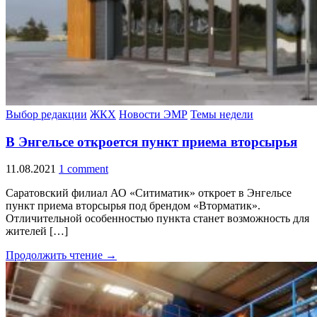
Выбор редакции
ЖКХ
Новости ЭМР
Темы недели
В Энгельсе откроется пункт приема вторсырья
11.08.2021
1 comment
Саратовский филиал АО «Ситиматик» откроет в Энгельсе
пункт приема вторсырья под брендом «Вторматик».
Отличительной особенностью пункта станет возможность для
жителей […]
Продолжить чтение →