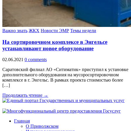
Важно знать
ЖКХ
Новости ЭМР
Темы недели
На сортировочном комплексе в Энгельсе
устанавливают новое оборудование
02.06.2021
0 comments
Саратовский филиал АО «Ситиматик» приступил к установке
дополнительного оборудования на мусоросортировочном
комплексе в г. Энгельс. В рамках проекта стоимостью более
[…]
Продолжить чтение →
Главная
О Приволжском