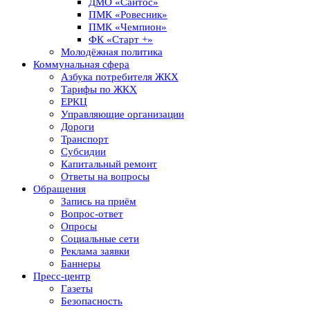
ДМО «Сантос»
ПМК «Ровесник»
ПМК «Чемпион»
ФК «Старт +»
Молодёжная политика
Коммунальная сфера
Азбука потребителя ЖКХ
Тарифы по ЖКХ
ЕРКЦ
Управляющие организации
Дороги
Транспорт
Субсидии
Капитальный ремонт
Ответы на вопросы
Обращения
Запись на приём
Вопрос-ответ
Опросы
Социальные сети
Реклама заявки
Баннеры
Пресс-центр
Газеты
Безопасность