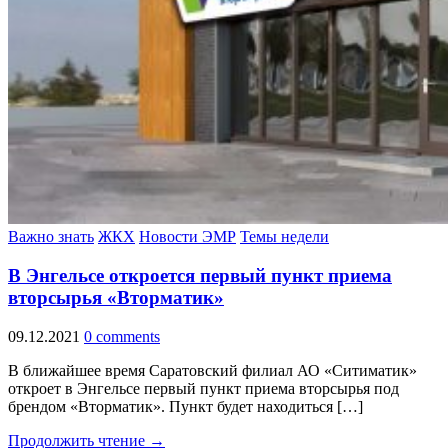
Важно знать
ЖКХ
Новости ЭМР
Темы недели
В Энгельсе откроется первый пункт приема
вторсырья «Вторматик»
09.12.2021
0 comments
В ближайшее время Саратовский филиал АО «Ситиматик»
откроет в Энгельсе первый пункт приема вторсырья под
брендом «Вторматик». Пункт будет находиться […]
Продолжить чтение →