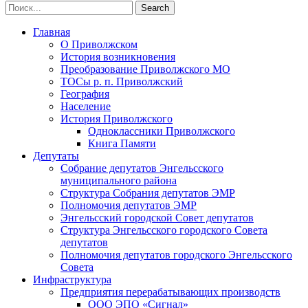
Главная
О Приволжском
История возникновения
Преобразование Приволжского МО
ТОСы р. п. Приволжский
География
Население
История Приволжского
Одноклассники Приволжского
Книга Памяти
Депутаты
Собрание депутатов Энгельсского
муниципального района
Структура Собрания депутатов ЭМР
Полномочия депутатов ЭМР
Энгельсский городской Совет депутатов
Структура Энгельсского городского Совета
депутатов
Полномочия депутатов городского Энгельсского
Совета
Инфраструктура
Предприятия перерабатывающих производств
ООО ЭПО «Сигнал»