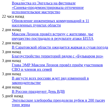
Вокалистка из Энгельса на фестивале
«Синева»продемонстрировала отточенное
исполнительское мастерство
22 часа назад
Обновление инженерных коммуникаций в 11
населенных пунктах области
2 дня назад
Максим Леонов провёл встречу с жителями, чье
имущество пострадало в результате атаки БПЛА
2 дня назад
В Саратовской области ожидается жаркая и сухая погода
3 дня назад
Благоустройство территорий рядом с «Бульваром роз»
3 дня назад
Глава ЭМР Максим Леонов провёл приём участников
СВО и членов их семей
3 дня назад
В августе всех россиян ждет ряд изменений в
законодательстве
4 дня назад
В России празднуют День ВДВ
5 дней назад
Энгельсские хлеборобы преодолели рубеж в 200 тысяч
тонн зерна