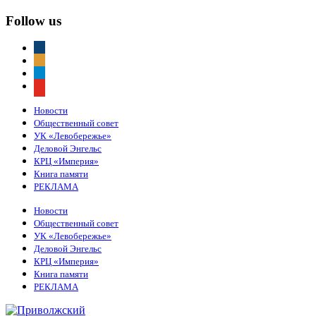
Follow us
vkontakte
odnoklassniki
telegram
youtube
Новости
Общественный совет
УК «Левобережье»
Деловой Энгельс
КРЦ «Империя»
Книга памяти
РЕКЛАМА
Новости
Общественный совет
УК «Левобережье»
Деловой Энгельс
КРЦ «Империя»
Книга памяти
РЕКЛАМА