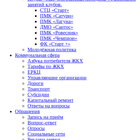
занятий клубов.
СТЦ «Старт»
ПМК «Сатурн»
ПМК «Лагуна»
ДМО «Сантос»
ПМК «Ровесник»
ПМК «Чемпион»
ФК «Старт +»
Молодёжная политика
Коммунальная сфера
Азбука потребителя ЖКХ
Тарифы по ЖКХ
ЕРКЦ
Управляющие организации
Дороги
Транспорт
Субсидии
Капитальный ремонт
Ответы на вопросы
Обращения
Запись на приём
Вопрос-ответ
Опросы
Социальные сети
Реклама заявки