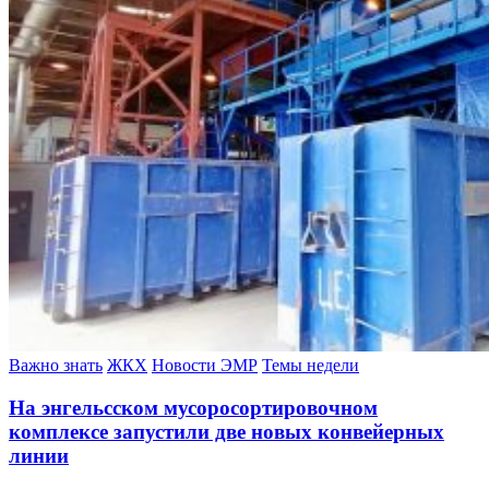
Важно знать
ЖКХ
Новости ЭМР
Темы недели
На энгельсском мусоросортировочном
комплексе запустили две новых конвейерных
линии