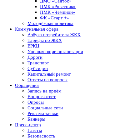
ДМО «Сантос»
ПМК «Ровесник»
ПМК «Чемпион»
ФК «Старт +»
Молодёжная политика
Коммунальная сфера
Азбука потребителя ЖКХ
Тарифы по ЖКХ
ЕРКЦ
Управляющие организации
Дороги
Транспорт
Субсидии
Капитальный ремонт
Ответы на вопросы
Обращения
Запись на приём
Вопрос-ответ
Опросы
Социальные сети
Реклама заявки
Баннеры
Пресс-центр
Газеты
Безопасность