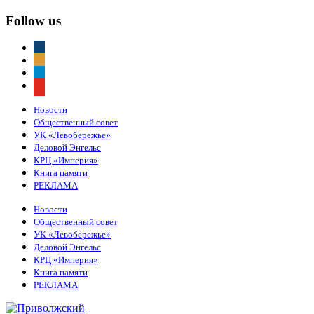
Follow us
vkontakte
odnoklassniki
telegram
youtube
Новости
Общественный совет
УК «Левобережье»
Деловой Энгельс
КРЦ «Империя»
Книга памяти
РЕКЛАМА
Новости
Общественный совет
УК «Левобережье»
Деловой Энгельс
КРЦ «Империя»
Книга памяти
РЕКЛАМА