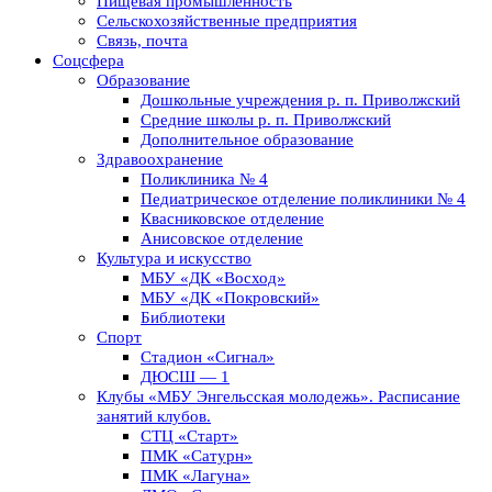
Пищевая промышленность
Сельскохозяйственные предприятия
Связь, почта
Соцсфера
Образование
Дошкольные учреждения р. п. Приволжский
Средние школы р. п. Приволжский
Дополнительное образование
Здравоохранение
Поликлиника № 4
Педиатрическое отделение поликлиники № 4
Квасниковское отделение
Анисовское отделение
Культура и искусство
МБУ «ДК «Восход»
МБУ «ДК «Покровский»
Библиотеки
Спорт
Стадион «Сигнал»
ДЮСШ — 1
Клубы «МБУ Энгельсская молодежь». Расписание
занятий клубов.
СТЦ «Старт»
ПМК «Сатурн»
ПМК «Лагуна»