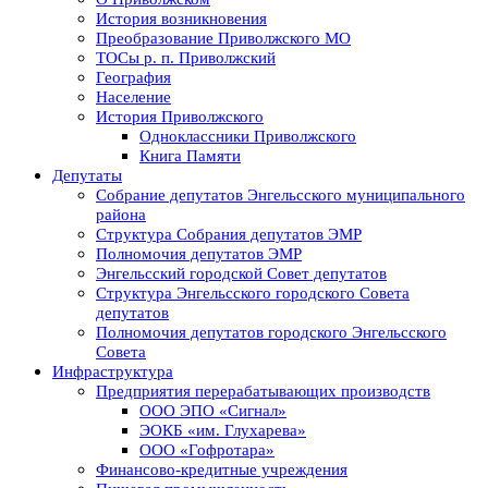
История возникновения
Преобразование Приволжского МО
ТОСы р. п. Приволжский
География
Население
История Приволжского
Одноклассники Приволжского
Книга Памяти
Депутаты
Собрание депутатов Энгельсского муниципального
района
Структура Собрания депутатов ЭМР
Полномочия депутатов ЭМР
Энгельсский городской Совет депутатов
Структура Энгельсского городского Совета
депутатов
Полномочия депутатов городского Энгельсского
Совета
Инфраструктура
Предприятия перерабатывающих производств
ООО ЭПО «Сигнал»
ЭОКБ «им. Глухарева»
ООО «Гофротара»
Финансово-кредитные учреждения