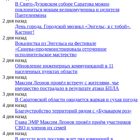
В Свято-Духовском соборе Саратова можно
поклониться мощам великомученика и целителя
Пантелеимона
2 дня назад
День города. Городской мюзикл «Энгельс, я с тобой».
Кастинг!
2 дня назад
Вокалистка из Энгельса на фестивале
«Синева»продемонстрировала отточенное
исполнительское мастерство
2 дня назад
Обновление инженерных коммуникаций в 11
населенных пунктах области
3 дня назад
Максим Леонов провёл встречу с жителями, чье
имущество пострадало в результате атаки БПЛА
3 дня назад
В Саратовской области ожидается жаркая и сухая погода
4 дня назад
Благоустройство территорий рядом с «Бульваром роз»
4 дня назад
Глава ЭМР Максим Леонов провёл приём участников
СВО и членов их семей
4 дня назад
В августе всех россиян ждет ряд изменений в