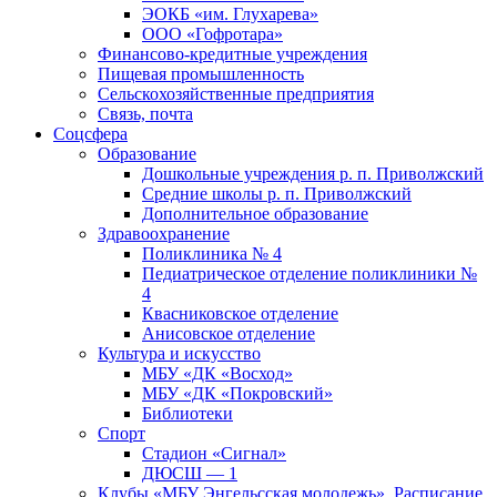
ЭОКБ «им. Глухарева»
ООО «Гофротара»
Финансово-кредитные учреждения
Пищевая промышленность
Сельскохозяйственные предприятия
Связь, почта
Соцсфера
Образование
Дошкольные учреждения р. п. Приволжский
Средние школы р. п. Приволжский
Дополнительное образование
Здравоохранение
Поликлиника № 4
Педиатрическое отделение поликлиники №
4
Квасниковское отделение
Анисовское отделение
Культура и искусство
МБУ «ДК «Восход»
МБУ «ДК «Покровский»
Библиотеки
Спорт
Стадион «Сигнал»
ДЮСШ — 1
Клубы «МБУ Энгельсская молодежь». Расписание