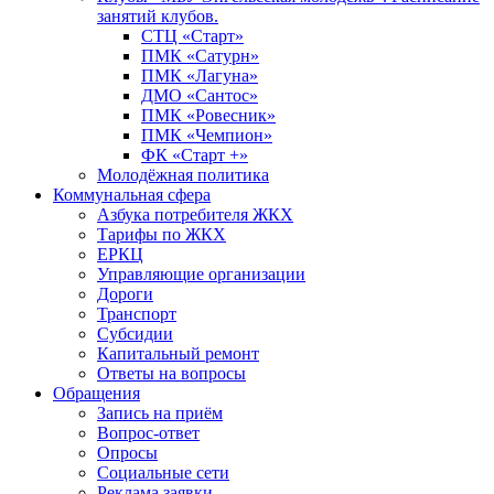
занятий клубов.
СТЦ «Старт»
ПМК «Сатурн»
ПМК «Лагуна»
ДМО «Сантос»
ПМК «Ровесник»
ПМК «Чемпион»
ФК «Старт +»
Молодёжная политика
Коммунальная сфера
Азбука потребителя ЖКХ
Тарифы по ЖКХ
ЕРКЦ
Управляющие организации
Дороги
Транспорт
Субсидии
Капитальный ремонт
Ответы на вопросы
Обращения
Запись на приём
Вопрос-ответ
Опросы
Социальные сети
Реклама заявки