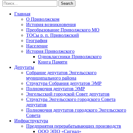
Главная
О Приволжском
История возникновения
Преобразование Приволжского МО
ТОСы р. п. Приволжский
География
Население
История Приволжского
Одноклассники Приволжского
Книга Памяти
Депутаты
Собрание депутатов Энгельсского
муниципального района
Структура Собрания депутатов ЭМР
Полномочия депутатов ЭМР
Энгельсский городской Совет депутатов
Структура Энгельсского городского Совета
депутатов
Полномочия депутатов городского Энгельсского
Совета
Инфраструктура
Предприятия перерабатывающих производств
ООО ЭПО «Сигнал»