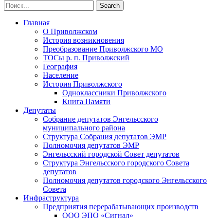
Главная
О Приволжском
История возникновения
Преобразование Приволжского МО
ТОСы р. п. Приволжский
География
Население
История Приволжского
Одноклассники Приволжского
Книга Памяти
Депутаты
Собрание депутатов Энгельсского
муниципального района
Структура Собрания депутатов ЭМР
Полномочия депутатов ЭМР
Энгельсский городской Совет депутатов
Структура Энгельсского городского Совета
депутатов
Полномочия депутатов городского Энгельсского
Совета
Инфраструктура
Предприятия перерабатывающих производств
ООО ЭПО «Сигнал»