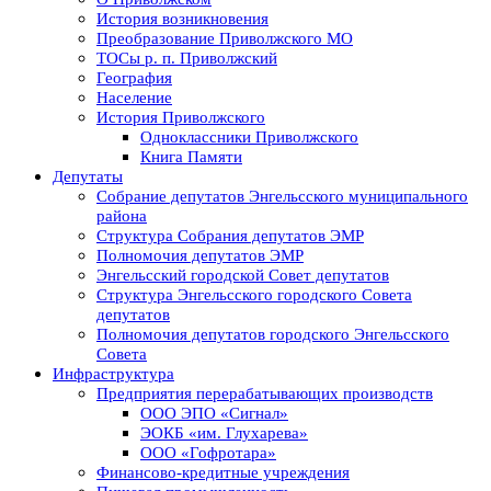
История возникновения
Преобразование Приволжского МО
ТОСы р. п. Приволжский
География
Население
История Приволжского
Одноклассники Приволжского
Книга Памяти
Депутаты
Собрание депутатов Энгельсского муниципального
района
Структура Собрания депутатов ЭМР
Полномочия депутатов ЭМР
Энгельсский городской Совет депутатов
Структура Энгельсского городского Совета
депутатов
Полномочия депутатов городского Энгельсского
Совета
Инфраструктура
Предприятия перерабатывающих производств
ООО ЭПО «Сигнал»
ЭОКБ «им. Глухарева»
ООО «Гофротара»
Финансово-кредитные учреждения