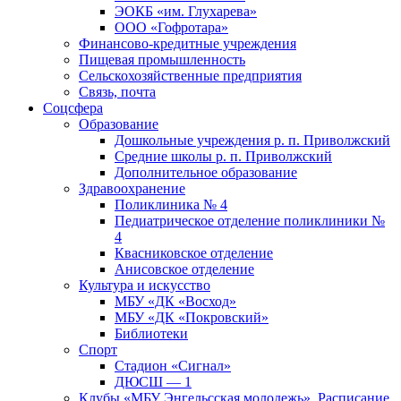
ЭОКБ «им. Глухарева»
ООО «Гофротара»
Финансово-кредитные учреждения
Пищевая промышленность
Сельскохозяйственные предприятия
Связь, почта
Соцсфера
Образование
Дошкольные учреждения р. п. Приволжский
Средние школы р. п. Приволжский
Дополнительное образование
Здравоохранение
Поликлиника № 4
Педиатрическое отделение поликлиники №
4
Квасниковское отделение
Анисовское отделение
Культура и искусство
МБУ «ДК «Восход»
МБУ «ДК «Покровский»
Библиотеки
Спорт
Стадион «Сигнал»
ДЮСШ — 1
Клубы «МБУ Энгельсская молодежь». Расписание