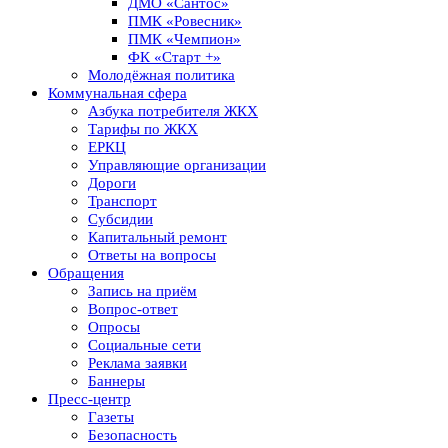
ДМО «Сантос»
ПМК «Ровесник»
ПМК «Чемпион»
ФК «Старт +»
Молодёжная политика
Коммунальная сфера
Азбука потребителя ЖКХ
Тарифы по ЖКХ
ЕРКЦ
Управляющие организации
Дороги
Транспорт
Субсидии
Капитальный ремонт
Ответы на вопросы
Обращения
Запись на приём
Вопрос-ответ
Опросы
Социальные сети
Реклама заявки
Баннеры
Пресс-центр
Газеты
Безопасность