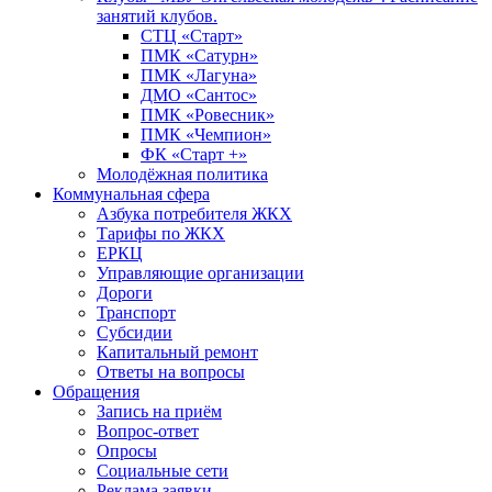
занятий клубов.
СТЦ «Старт»
ПМК «Сатурн»
ПМК «Лагуна»
ДМО «Сантос»
ПМК «Ровесник»
ПМК «Чемпион»
ФК «Старт +»
Молодёжная политика
Коммунальная сфера
Азбука потребителя ЖКХ
Тарифы по ЖКХ
ЕРКЦ
Управляющие организации
Дороги
Транспорт
Субсидии
Капитальный ремонт
Ответы на вопросы
Обращения
Запись на приём
Вопрос-ответ
Опросы
Социальные сети
Реклама заявки