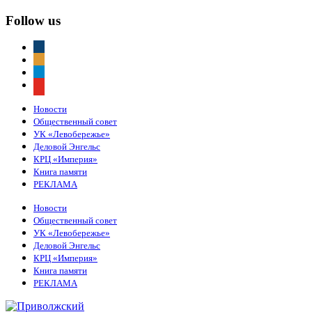
Follow us
vkontakte
odnoklassniki
telegram
youtube
Новости
Общественный совет
УК «Левобережье»
Деловой Энгельс
КРЦ «Империя»
Книга памяти
РЕКЛАМА
Новости
Общественный совет
УК «Левобережье»
Деловой Энгельс
КРЦ «Империя»
Книга памяти
РЕКЛАМА