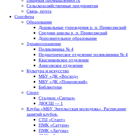
Пищевая промышленность
Сельскохозяйственные предприятия
Связь, почта
Соцсфера
Образование
Дошкольные учреждения р. п. Приволжский
Средние школы р. п. Приволжский
Дополнительное образование
Здравоохранение
Поликлиника № 4
Педиатрическое отделение поликлиники № 4
Квасниковское отделение
Анисовское отделение
Культура и искусство
МБУ «ДК «Восход»
МБУ «ДК «Покровский»
Библиотеки
Спорт
Стадион «Сигнал»
ДЮСШ — 1
Клубы «МБУ Энгельсская молодежь». Расписание
занятий клубов.
СТЦ «Старт»
ПМК «Сатурн»
ПМК «Лагуна»