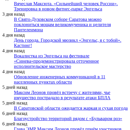
Вячеслав Максюта. «Сильнейший человек России».
Тренировка в новом фитнес-парке Энгельса
3 дня назад
В Свято-Духовском соборе Саратова можно
поклониться мощам великомученика и целителя
Пантелеимона
4 дня назад
День города. Городской мюзикл «Энгельс, я с тобой».
Кастинг!
4 дня назад
Вокалистка из Энгельса на фестивале
«Синева»продемонстрировала отточенное
исполнительское мастерство
4 дня назад
Обновление инженерных коммуникаций в 11
населенных пунктах области
5 дней назад
Максим Леонов провёл встречу с жителями, чье
имущество пострадало в результате атаки БПЛА
5 дней назад
В Саратовской области ожидается жаркая и сухая погода
6 дней назад
Благоустройство территорий рядом с «Бульваром роз»
6 дней назад
Глава ЭМР Максим Леонов провёл приём участников