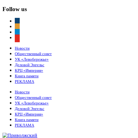
Follow us
vkontakte
odnoklassniki
telegram
youtube
Новости
Общественный совет
УК «Левобережье»
Деловой Энгельс
КРЦ «Империя»
Книга памяти
РЕКЛАМА
Новости
Общественный совет
УК «Левобережье»
Деловой Энгельс
КРЦ «Империя»
Книга памяти
РЕКЛАМА