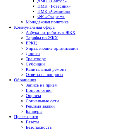
ДМО «Сантос»
ПМК «Ровесник»
ПМК «Чемпион»
ФК «Старт +»
Молодёжная политика
Коммунальная сфера
Азбука потребителя ЖКХ
Тарифы по ЖКХ
ЕРКЦ
Управляющие организации
Дороги
Транспорт
Субсидии
Капитальный ремонт
Ответы на вопросы
Обращения
Запись на приём
Вопрос-ответ
Опросы
Социальные сети
Реклама заявки
Баннеры
Пресс-центр
Газеты
Безопасность