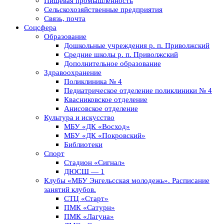
Пищевая промышленность
Сельскохозяйственные предприятия
Связь, почта
Соцсфера
Образование
Дошкольные учреждения р. п. Приволжский
Средние школы р. п. Приволжский
Дополнительное образование
Здравоохранение
Поликлиника № 4
Педиатрическое отделение поликлиники № 4
Квасниковское отделение
Анисовское отделение
Культура и искусство
МБУ «ДК «Восход»
МБУ «ДК «Покровский»
Библиотеки
Спорт
Стадион «Сигнал»
ДЮСШ — 1
Клубы «МБУ Энгельсская молодежь». Расписание
занятий клубов.
СТЦ «Старт»
ПМК «Сатурн»
ПМК «Лагуна»