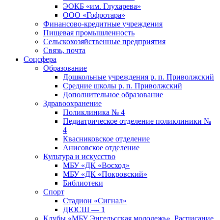
ЭОКБ «им. Глухарева»
ООО «Гофротара»
Финансово-кредитные учреждения
Пищевая промышленность
Сельскохозяйственные предприятия
Связь, почта
Соцсфера
Образование
Дошкольные учреждения р. п. Приволжский
Средние школы р. п. Приволжский
Дополнительное образование
Здравоохранение
Поликлиника № 4
Педиатрическое отделение поликлиники №
4
Квасниковское отделение
Анисовское отделение
Культура и искусство
МБУ «ДК «Восход»
МБУ «ДК «Покровский»
Библиотеки
Спорт
Стадион «Сигнал»
ДЮСШ — 1
Клубы «МБУ Энгельсская молодежь». Расписание