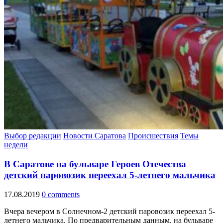
Выбор редакции
Новости Саратова
Происшествия
Темы
недели
В Саратове на бульваре Героев Отечества
детский паровозик переехал 5-летнего мальчика
17.08.2019
0 comments
Вчера вечером в Солнечном-2 детский паровозик переехал 5-
летнего мальчика. По предварительным данным, на бульваре