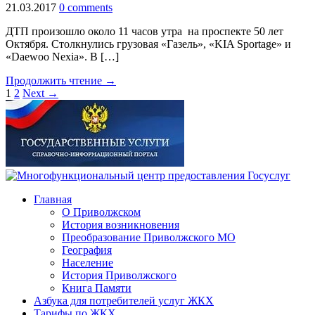
21.03.2017
0 comments
ДТП произошло около 11 часов утра на проспекте 50 лет
Октября. Столкнулись грузовая «Газель», «KIA Sportage» и
«Daewoo Nexia». В […]
Продолжить чтение →
1
2
Next →
Главная
О Приволжском
История возникновения
Преобразование Приволжского МО
География
Население
История Приволжского
Книга Памяти
Азбука для потребителей услуг ЖКХ
Тарифы по ЖКХ