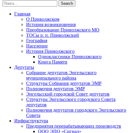
Главная
О Приволжском
История возникновения
Преобразование Приволжского МО
ТОСы р. п. Приволжский
География
Население
История Приволжского
Одноклассники Приволжского
Книга Памяти
Депутаты
Собрание депутатов Энгельсского
муниципального района
Структура Собрания депутатов ЭМР
Полномочия депутатов ЭМР
Энгельсский городской Совет депутатов
Структура Энгельсского городского Совета
депутатов
Полномочия депутатов городского Энгельсского
Совета
Инфраструктура
Предприятия перерабатывающих производств
ООО ЭПО «Сигнал»