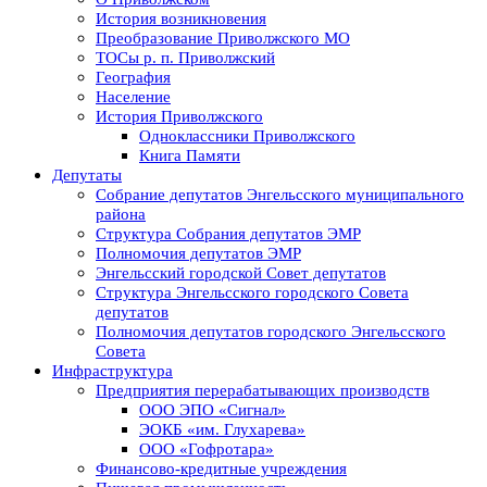
История возникновения
Преобразование Приволжского МО
ТОСы р. п. Приволжский
География
Население
История Приволжского
Одноклассники Приволжского
Книга Памяти
Депутаты
Собрание депутатов Энгельсского муниципального
района
Структура Собрания депутатов ЭМР
Полномочия депутатов ЭМР
Энгельсский городской Совет депутатов
Структура Энгельсского городского Совета
депутатов
Полномочия депутатов городского Энгельсского
Совета
Инфраструктура
Предприятия перерабатывающих производств
ООО ЭПО «Сигнал»
ЭОКБ «им. Глухарева»
ООО «Гофротара»
Финансово-кредитные учреждения