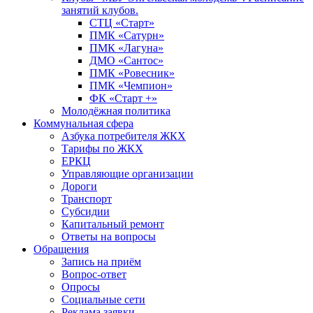
занятий клубов.
СТЦ «Старт»
ПМК «Сатурн»
ПМК «Лагуна»
ДМО «Сантос»
ПМК «Ровесник»
ПМК «Чемпион»
ФК «Старт +»
Молодёжная политика
Коммунальная сфера
Азбука потребителя ЖКХ
Тарифы по ЖКХ
ЕРКЦ
Управляющие организации
Дороги
Транспорт
Субсидии
Капитальный ремонт
Ответы на вопросы
Обращения
Запись на приём
Вопрос-ответ
Опросы
Социальные сети
Реклама заявки