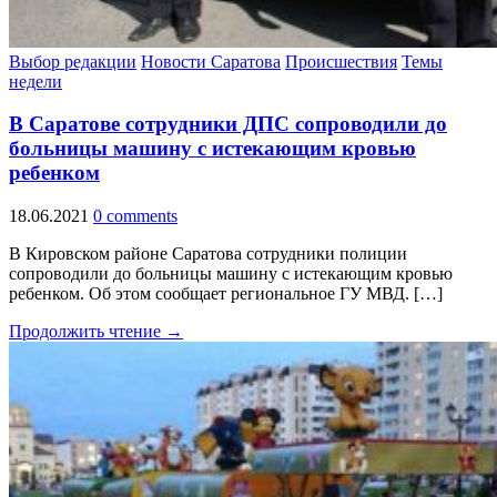
Выбор редакции
Новости Саратова
Происшествия
Темы
недели
В Саратове сотрудники ДПС сопроводили до
больницы машину с истекающим кровью
ребенком
18.06.2021
0 comments
В Кировском районе Саратова сотрудники полиции
сопроводили до больницы машину с истекающим кровью
ребенком. Об этом сообщает региональное ГУ МВД. […]
Продолжить чтение →