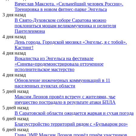
Вячеслав Максюта. «Сильнейший человек России».
Тренировка в новом фитнес-парке Энгельса
3 дня назад
В Свято-Духовском соборе Саратова можно
поклониться мощам великомученика и целителя
Пантелеимона
4 дня назад
День города. Городской мюзикл «Энгельс, я с тобой».
Кастинг!
4 дня назад
Вокалистка из Энгельса на фестивале
«Синева»продемонстрировала отточенное
исполнительское мастерство
4 дня назад
Обновление инженерных коммуникаций в 11
населенных пунктах области
5 дней назад
Максим Леонов провёл встречу с жителями, чье
имущество пострадало в результате атаки БПЛА
5 дней назад
В Саратовской области ожидается жаркая и сухая погода
6 дней назад
Благоустройство территорий рядом с «Бульваром роз»
6 дней назад
Глава ЭМР Максим Леонов провёл приём участников