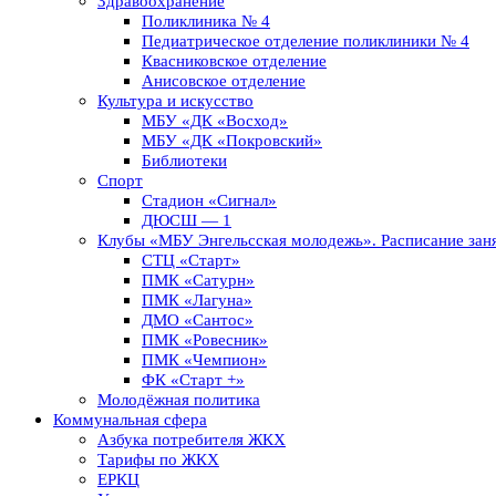
Здравоохранение
Поликлиника № 4
Педиатрическое отделение поликлиники № 4
Квасниковское отделение
Анисовское отделение
Культура и искусство
МБУ «ДК «Восход»
МБУ «ДК «Покровский»
Библиотеки
Спорт
Стадион «Сигнал»
ДЮСШ — 1
Клубы «МБУ Энгельсская молодежь». Расписание заня
СТЦ «Старт»
ПМК «Сатурн»
ПМК «Лагуна»
ДМО «Сантос»
ПМК «Ровесник»
ПМК «Чемпион»
ФК «Старт +»
Молодёжная политика
Коммунальная сфера
Азбука потребителя ЖКХ
Тарифы по ЖКХ
ЕРКЦ