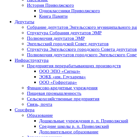
История Приволжского
Одноклассники Приволжского
Книга Памяти
Депутаты
Собрание депутатов Энгельсского муниципального ра
Структура Собрания депутатов ЭМР
Полномочия депутатов ЭМР
Энгельсский городской Совет депутатов
Структура Энгельсского городского Совета депутатов
Полномочия депутатов городского Энгельсского Сове
Инфраструктура
Предприятия перерабатывающих производств
ООО ЭПО «Сигнал»
ЭОКБ «им. Глухарева»
ООО «Гофротара»
Финансово-кредитные учреждения
Пищевая промышленность
Сельскохозяйственные предприятия
Связь, почта
Соцсфера
Образование
Дошкольные учреждения р. п. Приволжский
Средние школы р. п. Приволжский
Дополнительное образование