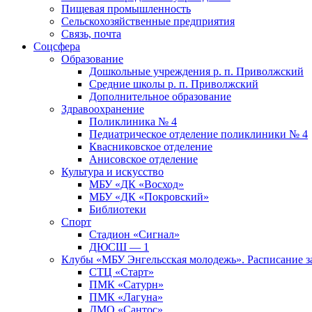
Пищевая промышленность
Сельскохозяйственные предприятия
Связь, почта
Соцсфера
Образование
Дошкольные учреждения р. п. Приволжский
Средние школы р. п. Приволжский
Дополнительное образование
Здравоохранение
Поликлиника № 4
Педиатрическое отделение поликлиники № 4
Квасниковское отделение
Анисовское отделение
Культура и искусство
МБУ «ДК «Восход»
МБУ «ДК «Покровский»
Библиотеки
Спорт
Стадион «Сигнал»
ДЮСШ — 1
Клубы «МБУ Энгельсская молодежь». Расписание з
СТЦ «Старт»
ПМК «Сатурн»
ПМК «Лагуна»
ДМО «Сантос»