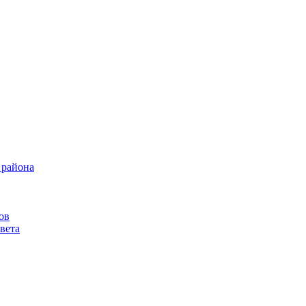
 района
ов
вета