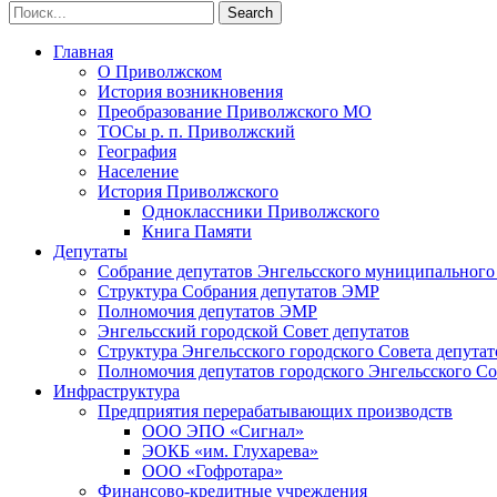
Главная
О Приволжском
История возникновения
Преобразование Приволжского МО
ТОСы р. п. Приволжский
География
Население
История Приволжского
Одноклассники Приволжского
Книга Памяти
Депутаты
Собрание депутатов Энгельсского муниципального
Структура Собрания депутатов ЭМР
Полномочия депутатов ЭМР
Энгельсский городской Совет депутатов
Структура Энгельсского городского Совета депутат
Полномочия депутатов городского Энгельсского Со
Инфраструктура
Предприятия перерабатывающих производств
ООО ЭПО «Сигнал»
ЭОКБ «им. Глухарева»
ООО «Гофротара»
Финансово-кредитные учреждения