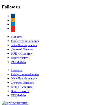
Follow us
vkontakte
odnoklassniki
telegram
youtube
Новости
Общественный совет
УК «Левобережье»
Деловой Энгельс
КРЦ «Империя»
Книга памяти
РЕКЛАМА
Новости
Общественный совет
УК «Левобережье»
Деловой Энгельс
КРЦ «Империя»
Книга памяти
РЕКЛАМА