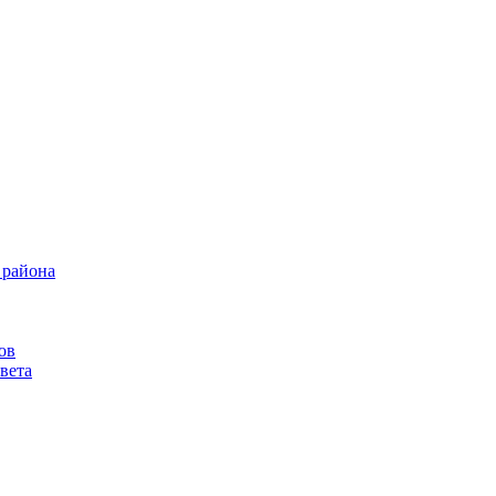
 района
ов
вета