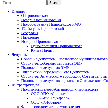
Главная
О Приволжском
История возникновения
Преобразование Приволжского МО
ТОСы р. п. Приволжский
География
Население
История Приволжского
Одноклассники Приволжского
Книга Памяти
Депутаты
Собрание депутатов Энгельсского муниципального
Структура Собрания депутатов ЭМР
Полномочия депутатов ЭМР
Энгельсский городской Совет депутатов
Структура Энгельсского городского Совета депутат
Полномочия депутатов городского Энгельсского Со
Инфраструктура
Предприятия перерабатывающих производств
ООО ЭПО «Сигнал»
ЭОКБ «им. Глухарева»
ООО «Гофротара»
Финансово-кредитные учреждения