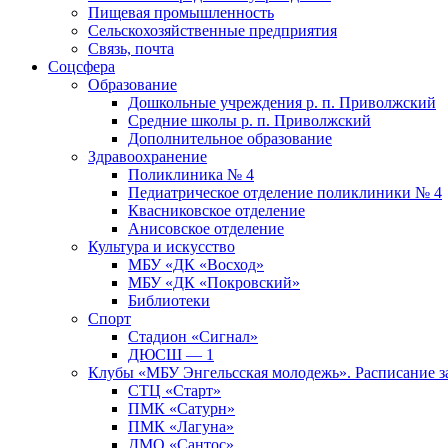
Пищевая промышленность
Сельскохозяйственные предприятия
Связь, почта
Соцсфера
Образование
Дошкольные учреждения р. п. Приволжский
Средние школы р. п. Приволжский
Дополнительное образование
Здравоохранение
Поликлиника № 4
Педиатрическое отделение поликлиники № 4
Квасниковское отделение
Анисовское отделение
Культура и искусство
МБУ «ДК «Восход»
МБУ «ДК «Покровский»
Библиотеки
Спорт
Стадион «Сигнал»
ДЮСШ — 1
Клубы «МБУ Энгельсская молодежь». Расписание з
СТЦ «Старт»
ПМК «Сатурн»
ПМК «Лагуна»
ДМО «Сантос»