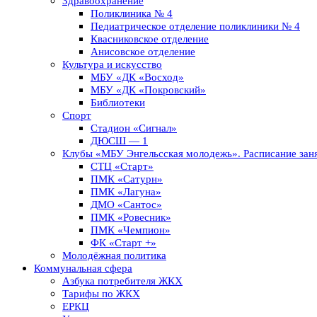
Здравоохранение
Поликлиника № 4
Педиатрическое отделение поликлиники № 4
Квасниковское отделение
Анисовское отделение
Культура и искусство
МБУ «ДК «Восход»
МБУ «ДК «Покровский»
Библиотеки
Спорт
Стадион «Сигнал»
ДЮСШ — 1
Клубы «МБУ Энгельсская молодежь». Расписание заня
СТЦ «Старт»
ПМК «Сатурн»
ПМК «Лагуна»
ДМО «Сантос»
ПМК «Ровесник»
ПМК «Чемпион»
ФК «Старт +»
Молодёжная политика
Коммунальная сфера
Азбука потребителя ЖКХ
Тарифы по ЖКХ
ЕРКЦ