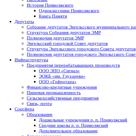
История Приволжского
Одноклассники Приволжского
Книга Памяти
Депутаты
Собрание депутатов Энгельсского муниципального ра
Структура Собрания депутатов ЭМР
Полномочия депутатов ЭМР
Энгельсский городской Совет депутатов
Структура Энгельсского городского Совета депутатов
Полномочия депутатов городского Энгельсского Сове
Инфраструктура
Предприятия перерабатывающих производств
ООО ЭПО «Сигнал»
ЭОКБ «им. Глухарева»
ООО «Гофротара»
Финансово-кредитные учреждения
Пищевая промышленность
Сельскохозяйственные предприятия
Связь, почта
Соцсфера
Образование
Дошкольные учреждения р. п. Приволжский
Средние школы р. п. Приволжский
Дополнительное образование