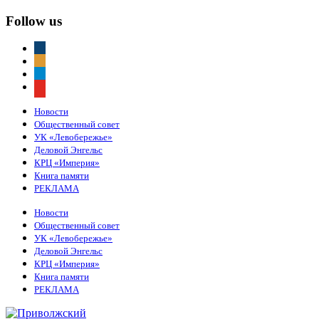
Follow us
vkontakte
odnoklassniki
telegram
youtube
Новости
Общественный совет
УК «Левобережье»
Деловой Энгельс
КРЦ «Империя»
Книга памяти
РЕКЛАМА
Новости
Общественный совет
УК «Левобережье»
Деловой Энгельс
КРЦ «Империя»
Книга памяти
РЕКЛАМА