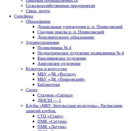
Пищевая промышленность
Сельскохозяйственные предприятия
Связь, почта
Соцсфера
Образование
Дошкольные учреждения р. п. Приволжский
Средние школы р. п. Приволжский
Дополнительное образование
Здравоохранение
Поликлиника № 4
Педиатрическое отделение поликлиники № 4
Квасниковское отделение
Анисовское отделение
Культура и искусство
МБУ «ДК «Восход»
МБУ «ДК «Покровский»
Библиотеки
Спорт
Стадион «Сигнал»
ДЮСШ — 1
Клубы «МБУ Энгельсская молодежь». Расписание
занятий клубов.
СТЦ «Старт»
ПМК «Сатурн»
ПМК «Лагуна»