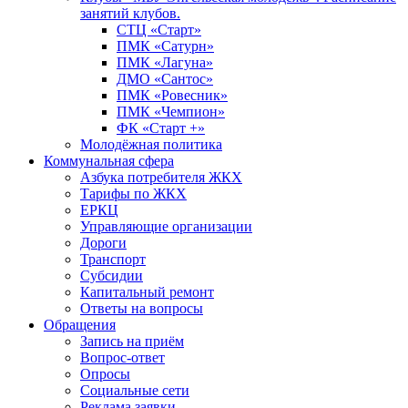
занятий клубов.
СТЦ «Старт»
ПМК «Сатурн»
ПМК «Лагуна»
ДМО «Сантос»
ПМК «Ровесник»
ПМК «Чемпион»
ФК «Старт +»
Молодёжная политика
Коммунальная сфера
Азбука потребителя ЖКХ
Тарифы по ЖКХ
ЕРКЦ
Управляющие организации
Дороги
Транспорт
Субсидии
Капитальный ремонт
Ответы на вопросы
Обращения
Запись на приём
Вопрос-ответ
Опросы
Социальные сети
Реклама заявки