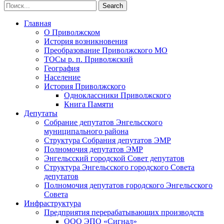
Главная
О Приволжском
История возникновения
Преобразование Приволжского МО
ТОСы р. п. Приволжский
География
Население
История Приволжского
Одноклассники Приволжского
Книга Памяти
Депутаты
Собрание депутатов Энгельсского
муниципального района
Структура Собрания депутатов ЭМР
Полномочия депутатов ЭМР
Энгельсский городской Совет депутатов
Структура Энгельсского городского Совета
депутатов
Полномочия депутатов городского Энгельсского
Совета
Инфраструктура
Предприятия перерабатывающих производств
ООО ЭПО «Сигнал»