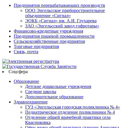
Предприятия перерабатывающих производств
ООО Энгельсское приборостроительное
объединение «Сигнал»
ЭОКБ «Сигнал» им. А.И. Глухарева
ЗАО «Энгельсский завод гофротары»
Финансово-кредитные учреждения
Предприятия пищевой промышленности
Сельскохозяйственные предприятия
Торговые предприятия
Связь, почта
Соцсфера
Образование
Детские дошкольные учреждения
Средние школы
Дополнительное образование
Здравоохранение
ГУЗ «Энгельсская городская поликлиника № 4»
Педиатрическое отделение поликлиники № 4
Отделение общей врачебной практики села
Квасниковка
Офис врача общей практики станции Анисовка