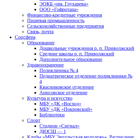
ЭОКБ «им. Глухарева»
ООО «Гофротара»
Финансово-кредитные учреждения
Пищевая промышленность
Сельскохозяйственные предприятия
Связь, почта
Соцсфера
Образование
Дошкольные учреждения р. п. Приволжский
Средние школы р. п. Приволжский
Дополнительное образование
Здравоохранение
Поликлиника № 4
Педиатрическое отделение поликлиники №
4
Квасниковское отделение
Анисовское отделение
Культура и искусство
МБУ «ДК «Восход»
МБУ «ДК «Покровский»
Библиотеки
Спорт
Стадион «Сигнал»
ДЮСШ — 1
Клубы «МБУ Энгельсская молодежь». Расписание