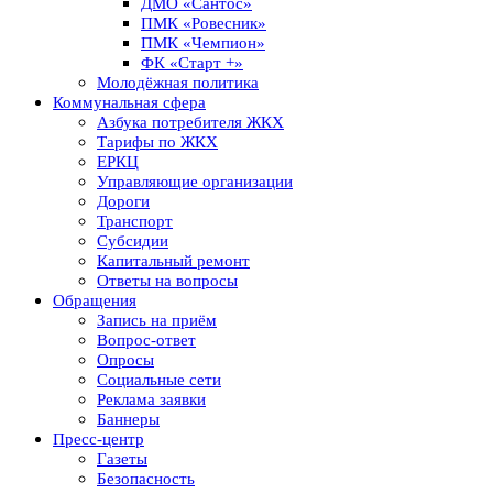
ДМО «Сантос»
ПМК «Ровесник»
ПМК «Чемпион»
ФК «Старт +»
Молодёжная политика
Коммунальная сфера
Азбука потребителя ЖКХ
Тарифы по ЖКХ
ЕРКЦ
Управляющие организации
Дороги
Транспорт
Субсидии
Капитальный ремонт
Ответы на вопросы
Обращения
Запись на приём
Вопрос-ответ
Опросы
Социальные сети
Реклама заявки
Баннеры
Пресс-центр
Газеты
Безопасность