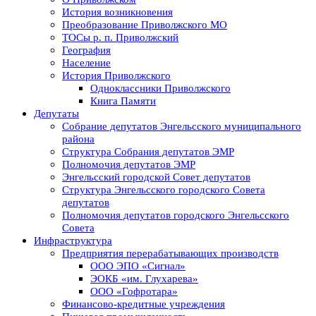
История возникновения
Преобразование Приволжского МО
ТОСы р. п. Приволжский
География
Население
История Приволжского
Одноклассники Приволжского
Книга Памяти
Депутаты
Собрание депутатов Энгельсского муниципального
района
Структура Собрания депутатов ЭМР
Полномочия депутатов ЭМР
Энгельсский городской Совет депутатов
Структура Энгельсского городского Совета
депутатов
Полномочия депутатов городского Энгельсского
Совета
Инфраструктура
Предприятия перерабатывающих производств
ООО ЭПО «Сигнал»
ЭОКБ «им. Глухарева»
ООО «Гофротара»
Финансово-кредитные учреждения