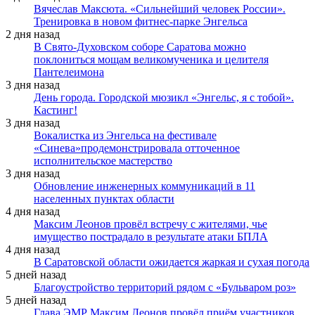
Вячеслав Максюта. «Сильнейший человек России».
Тренировка в новом фитнес-парке Энгельса
2 дня назад
В Свято-Духовском соборе Саратова можно
поклониться мощам великомученика и целителя
Пантелеимона
3 дня назад
День города. Городской мюзикл «Энгельс, я с тобой».
Кастинг!
3 дня назад
Вокалистка из Энгельса на фестивале
«Синева»продемонстрировала отточенное
исполнительское мастерство
3 дня назад
Обновление инженерных коммуникаций в 11
населенных пунктах области
4 дня назад
Максим Леонов провёл встречу с жителями, чье
имущество пострадало в результате атаки БПЛА
4 дня назад
В Саратовской области ожидается жаркая и сухая погода
5 дней назад
Благоустройство территорий рядом с «Бульваром роз»
5 дней назад
Глава ЭМР Максим Леонов провёл приём участников