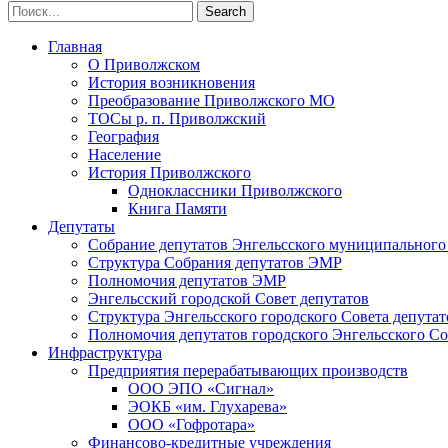
Главная
О Приволжском
История возникновения
Преобразование Приволжского МО
ТОСы р. п. Приволжский
География
Население
История Приволжского
Одноклассники Приволжского
Книга Памяти
Депутаты
Собрание депутатов Энгельсского муниципального
Структура Собрания депутатов ЭМР
Полномочия депутатов ЭМР
Энгельсский городской Совет депутатов
Структура Энгельсского городского Совета депутат
Полномочия депутатов городского Энгельсского Со
Инфраструктура
Предприятия перерабатывающих производств
ООО ЭПО «Сигнал»
ЭОКБ «им. Глухарева»
ООО «Гофротара»
Финансово-кредитные учреждения