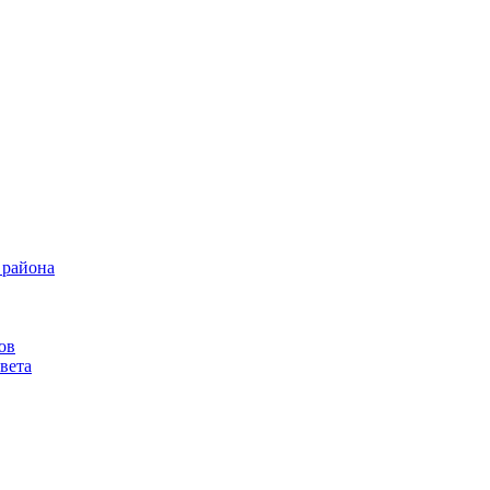
 района
ов
вета