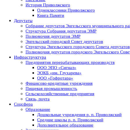
История Приволжского
Одноклассники Приволжского
Книга Памяти
Депутаты
Собрание депутатов Энгельсского муниципального ра
Структура Собрания депутатов ЭМР
Полномочия депутатов ЭМР
Энгельсский городской Совет депутатов
Структура Энгельсского городского Совета депутатов
Полномочия депутатов городского Энгельсского Сове
Инфраструктура
Предприятия перерабатывающих производств
ООО ЭПО «Сигнал»
ЭОКБ «им. Глухарева»
ООО «Гофротара»
Финансово-кредитные учреждения
Пищевая промышленность
Сельскохозяйственные предприятия
Связь, почта
Соцсфера
Образование
Дошкольные учреждения р. п. Приволжский
Средние школы р. п. Приволжский
Дополнительное образование