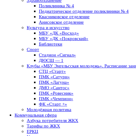
Здравоохранение
Поликлиника № 4
Педиатрическое отделение поликлиники № 4
Квасниковское отделение
Анисовское отделение
Культура и искусство
МБУ «ДК «Восход»
МБУ «ДК «Покровский»
Библиотеки
Спорт
Стадион «Сигнал»
ДЮСШ — 1
Клубы «МБУ Энгельсская молодежь». Расписание заня
СТЦ «Старт»
ПМК «Сатурн»
ПМК «Лагуна»
ДМО «Сантос»
ПМК «Ровесник»
ПМК «Чемпион»
ФК «Старт +»
Молодёжная политика
Коммунальная сфера
Азбука потребителя ЖКХ
Тарифы по ЖКХ
ЕРКЦ