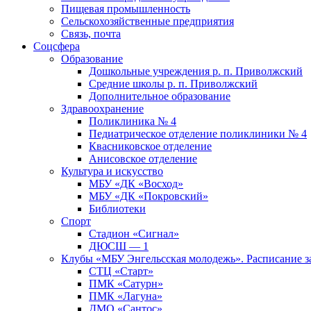
Пищевая промышленность
Сельскохозяйственные предприятия
Связь, почта
Соцсфера
Образование
Дошкольные учреждения р. п. Приволжский
Средние школы р. п. Приволжский
Дополнительное образование
Здравоохранение
Поликлиника № 4
Педиатрическое отделение поликлиники № 4
Квасниковское отделение
Анисовское отделение
Культура и искусство
МБУ «ДК «Восход»
МБУ «ДК «Покровский»
Библиотеки
Спорт
Стадион «Сигнал»
ДЮСШ — 1
Клубы «МБУ Энгельсская молодежь». Расписание з
СТЦ «Старт»
ПМК «Сатурн»
ПМК «Лагуна»
ДМО «Сантос»