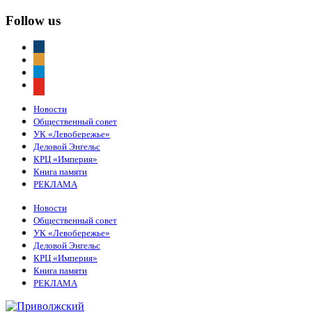
Follow us
vkontakte
odnoklassniki
telegram
youtube
Новости
Общественный совет
УК «Левобережье»
Деловой Энгельс
КРЦ «Империя»
Книга памяти
РЕКЛАМА
Новости
Общественный совет
УК «Левобережье»
Деловой Энгельс
КРЦ «Империя»
Книга памяти
РЕКЛАМА