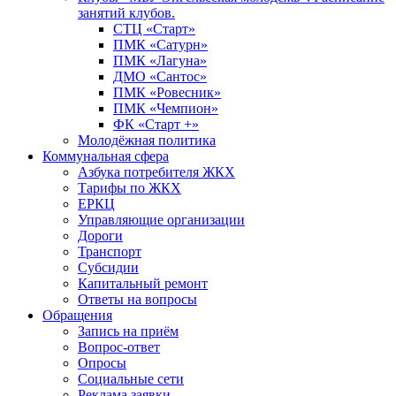
занятий клубов.
СТЦ «Старт»
ПМК «Сатурн»
ПМК «Лагуна»
ДМО «Сантос»
ПМК «Ровесник»
ПМК «Чемпион»
ФК «Старт +»
Молодёжная политика
Коммунальная сфера
Азбука потребителя ЖКХ
Тарифы по ЖКХ
ЕРКЦ
Управляющие организации
Дороги
Транспорт
Субсидии
Капитальный ремонт
Ответы на вопросы
Обращения
Запись на приём
Вопрос-ответ
Опросы
Социальные сети
Реклама заявки