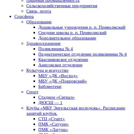
Пищевая промышленность
Сельскохозяйственные предприятия
Связь, почта
Соцсфера
Образование
Дошкольные учреждения р. п. Приволжский
Средние школы р. п. Приволжский
Дополнительное образование
Здравоохранение
Поликлиника № 4
Педиатрическое отделение поликлиники № 4
Квасниковское отделение
Анисовское отделение
Культура и искусство
МБУ «ДК «Восход»
МБУ «ДК «Покровский»
Библиотеки
Спорт
Стадион «Сигнал»
ДЮСШ — 1
Клубы «МБУ Энгельсская молодежь». Расписание
занятий клубов.
СТЦ «Старт»
ПМК «Сатурн»
ПМК «Лагуна»