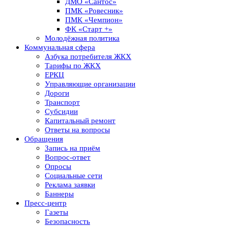
ДМО «Сантос»
ПМК «Ровесник»
ПМК «Чемпион»
ФК «Старт +»
Молодёжная политика
Коммунальная сфера
Азбука потребителя ЖКХ
Тарифы по ЖКХ
ЕРКЦ
Управляющие организации
Дороги
Транспорт
Субсидии
Капитальный ремонт
Ответы на вопросы
Обращения
Запись на приём
Вопрос-ответ
Опросы
Социальные сети
Реклама заявки
Баннеры
Пресс-центр
Газеты
Безопасность