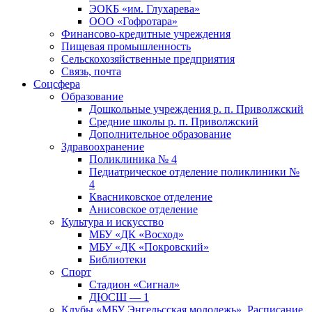
ЭОКБ «им. Глухарева»
ООО «Гофротара»
Финансово-кредитные учреждения
Пищевая промышленность
Сельскохозяйственные предприятия
Связь, почта
Соцсфера
Образование
Дошкольные учреждения р. п. Приволжский
Средние школы р. п. Приволжский
Дополнительное образование
Здравоохранение
Поликлиника № 4
Педиатрическое отделение поликлиники №
4
Квасниковское отделение
Анисовское отделение
Культура и искусство
МБУ «ДК «Восход»
МБУ «ДК «Покровский»
Библиотеки
Спорт
Стадион «Сигнал»
ДЮСШ — 1
Клубы «МБУ Энгельсская молодежь». Расписание