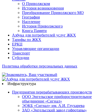
О Приволжском
История возникновения
Преобразование Приволжского МО
География
Население
История Приволжского
Книга Памяти
Азбука для потребителей услуг ЖКХ
Тарифы по ЖКХ
ЕРКЦ
Управляющие организации
Транспорт
Субсидии
Политика обработки персональных данных
Инфраструктура
Предприятия перерабатывающих производств
ООО Энгельсское приборостроительное
объединение «Сигнал»
ЭОКБ «Сигнал» им. А.И. Глухарева
ЗАО «Энгельсский завод гофротары»