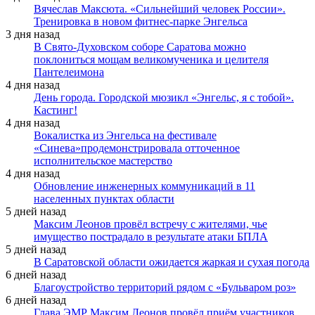
Вячеслав Максюта. «Сильнейший человек России».
Тренировка в новом фитнес-парке Энгельса
3 дня назад
В Свято-Духовском соборе Саратова можно
поклониться мощам великомученика и целителя
Пантелеимона
4 дня назад
День города. Городской мюзикл «Энгельс, я с тобой».
Кастинг!
4 дня назад
Вокалистка из Энгельса на фестивале
«Синева»продемонстрировала отточенное
исполнительское мастерство
4 дня назад
Обновление инженерных коммуникаций в 11
населенных пунктах области
5 дней назад
Максим Леонов провёл встречу с жителями, чье
имущество пострадало в результате атаки БПЛА
5 дней назад
В Саратовской области ожидается жаркая и сухая погода
6 дней назад
Благоустройство территорий рядом с «Бульваром роз»
6 дней назад
Глава ЭМР Максим Леонов провёл приём участников