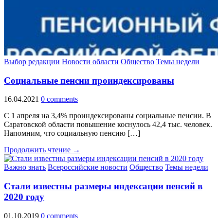
Выбор редакции
Новости области
Общество
Темы недели
Социальные пенсии проиндексированы
16.04.2021
0 comments
С 1 апреля на 3,4% проиндексированы социальные пенсии. В
Саратовской области повышение коснулось 42,4 тыс. человек.
Напомним, что социальную пенсию […]
Продолжить чтение →
Важно знать
Всероссийские новости
Общество
Темы недели
Стали известны размеры индексации пенсий в
2020 году
01.10.2019
0 comments