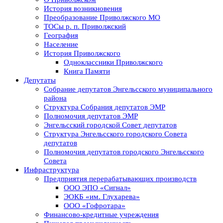
История возникновения
Преобразование Приволжского МО
ТОСы р. п. Приволжский
География
Население
История Приволжского
Одноклассники Приволжского
Книга Памяти
Депутаты
Собрание депутатов Энгельсского муниципального
района
Структура Собрания депутатов ЭМР
Полномочия депутатов ЭМР
Энгельсский городской Совет депутатов
Структура Энгельсского городского Совета
депутатов
Полномочия депутатов городского Энгельсского
Совета
Инфраструктура
Предприятия перерабатывающих производств
ООО ЭПО «Сигнал»
ЭОКБ «им. Глухарева»
ООО «Гофротара»
Финансово-кредитные учреждения