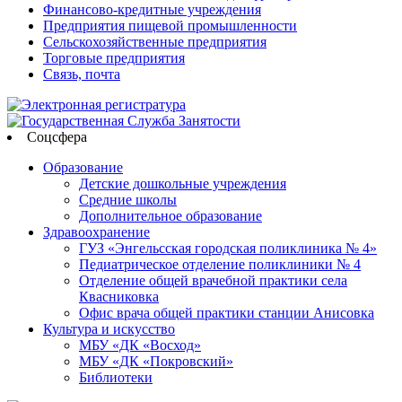
Финансово-кредитные учреждения
Предприятия пищевой промышленности
Сельскохозяйственные предприятия
Торговые предприятия
Связь, почта
Соцсфера
Образование
Детские дошкольные учреждения
Средние школы
Дополнительное образование
Здравоохранение
ГУЗ «Энгельсская городская поликлиника № 4»
Педиатрическое отделение поликлиники № 4
Отделение общей врачебной практики села
Квасниковка
Офис врача общей практики станции Анисовка
Культура и искусство
МБУ «ДК «Восход»
МБУ «ДК «Покровский»
Библиотеки