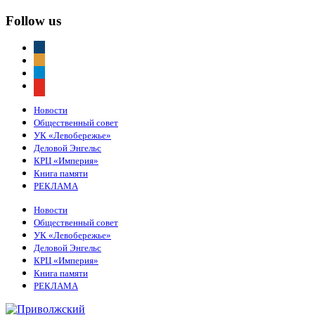
Follow us
vkontakte
odnoklassniki
telegram
youtube
Новости
Общественный совет
УК «Левобережье»
Деловой Энгельс
КРЦ «Империя»
Книга памяти
РЕКЛАМА
Новости
Общественный совет
УК «Левобережье»
Деловой Энгельс
КРЦ «Империя»
Книга памяти
РЕКЛАМА