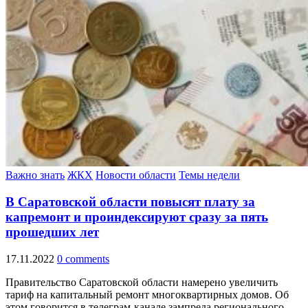
Важно знать
ЖКХ
Новости области
Темы недели
В Саратовской области повысят плату за
капремонт и проиндексируют сразу за пять
прошедших лет
17.11.2022
0 comments
Правительство Саратовской области намерено увеличить
тариф на капитальный ремонт многоквартирных домов. Об
этом говорится в телеграм-канале зампреда регионального