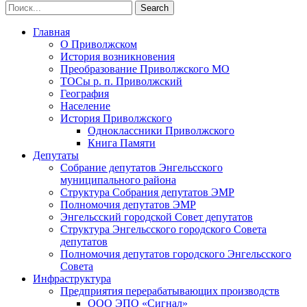
Главная
О Приволжском
История возникновения
Преобразование Приволжского МО
ТОСы р. п. Приволжский
География
Население
История Приволжского
Одноклассники Приволжского
Книга Памяти
Депутаты
Собрание депутатов Энгельсского
муниципального района
Структура Собрания депутатов ЭМР
Полномочия депутатов ЭМР
Энгельсский городской Совет депутатов
Структура Энгельсского городского Совета
депутатов
Полномочия депутатов городского Энгельсского
Совета
Инфраструктура
Предприятия перерабатывающих производств
ООО ЭПО «Сигнал»