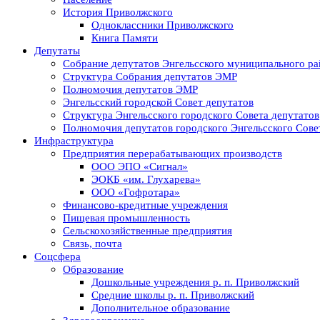
История Приволжского
Одноклассники Приволжского
Книга Памяти
Депутаты
Собрание депутатов Энгельсского муниципального ра
Структура Собрания депутатов ЭМР
Полномочия депутатов ЭМР
Энгельсский городской Совет депутатов
Структура Энгельсского городского Совета депутатов
Полномочия депутатов городского Энгельсского Сове
Инфраструктура
Предприятия перерабатывающих производств
ООО ЭПО «Сигнал»
ЭОКБ «им. Глухарева»
ООО «Гофротара»
Финансово-кредитные учреждения
Пищевая промышленность
Сельскохозяйственные предприятия
Связь, почта
Соцсфера
Образование
Дошкольные учреждения р. п. Приволжский
Средние школы р. п. Приволжский
Дополнительное образование