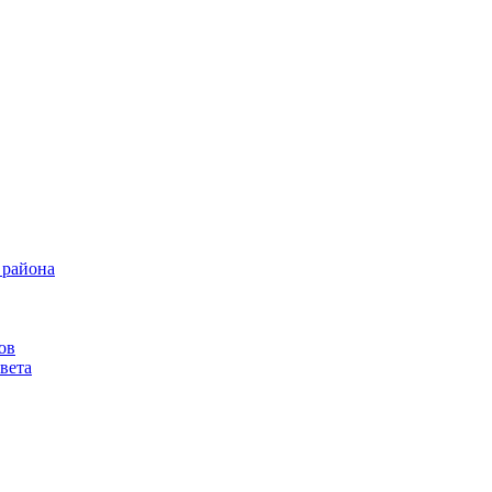
 района
ов
вета