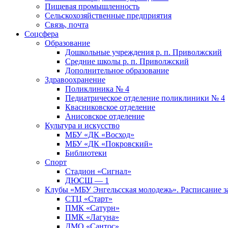
Пищевая промышленность
Сельскохозяйственные предприятия
Связь, почта
Соцсфера
Образование
Дошкольные учреждения р. п. Приволжский
Средние школы р. п. Приволжский
Дополнительное образование
Здравоохранение
Поликлиника № 4
Педиатрическое отделение поликлиники № 4
Квасниковское отделение
Анисовское отделение
Культура и искусство
МБУ «ДК «Восход»
МБУ «ДК «Покровский»
Библиотеки
Спорт
Стадион «Сигнал»
ДЮСШ — 1
Клубы «МБУ Энгельсская молодежь». Расписание з
СТЦ «Старт»
ПМК «Сатурн»
ПМК «Лагуна»
ДМО «Сантос»