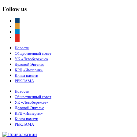
Follow us
vkontakte
odnoklassniki
telegram
youtube
Новости
Общественный совет
УК «Левобережье»
Деловой Энгельс
КРЦ «Империя»
Книга памяти
РЕКЛАМА
Новости
Общественный совет
УК «Левобережье»
Деловой Энгельс
КРЦ «Империя»
Книга памяти
РЕКЛАМА