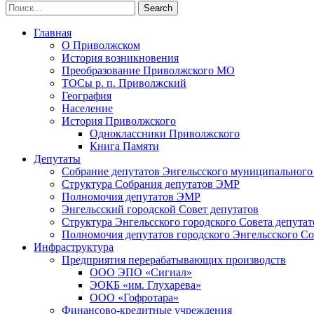
Главная
О Приволжском
История возникновения
Преобразование Приволжского МО
ТОСы р. п. Приволжский
География
Население
История Приволжского
Одноклассники Приволжского
Книга Памяти
Депутаты
Собрание депутатов Энгельсского муниципального
Структура Собрания депутатов ЭМР
Полномочия депутатов ЭМР
Энгельсский городской Совет депутатов
Структура Энгельсского городского Совета депутат
Полномочия депутатов городского Энгельсского Со
Инфраструктура
Предприятия перерабатывающих производств
ООО ЭПО «Сигнал»
ЭОКБ «им. Глухарева»
ООО «Гофротара»
Финансово-кредитные учреждения