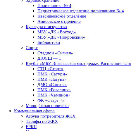
Здравоохранение
Поликлиника № 4
Педиатрическое отделение поликлиники № 4
Квасниковское отделение
Анисовское отделение
Культура и искусство
МБУ «ДК «Восход»
МБУ «ДК «Покровский»
Библиотеки
Спорт
Стадион «Сигнал»
ДЮСШ — 1
Клубы «МБУ Энгельсская молодежь». Расписание заня
СТЦ «Старт»
ПМК «Сатурн»
ПМК «Лагуна»
ДМО «Сантос»
ПМК «Ровесник»
ПМК «Чемпион»
ФК «Старт +»
Молодёжная политика
Коммунальная сфера
Азбука потребителя ЖКХ
Тарифы по ЖКХ
ЕРКЦ