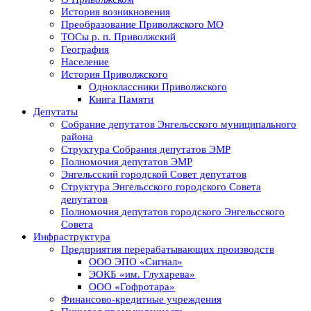
История возникновения
Преобразование Приволжского МО
ТОСы р. п. Приволжский
География
Население
История Приволжского
Одноклассники Приволжского
Книга Памяти
Депутаты
Собрание депутатов Энгельсского муниципального
района
Структура Собрания депутатов ЭМР
Полномочия депутатов ЭМР
Энгельсский городской Совет депутатов
Структура Энгельсского городского Совета
депутатов
Полномочия депутатов городского Энгельсского
Совета
Инфраструктура
Предприятия перерабатывающих производств
ООО ЭПО «Сигнал»
ЭОКБ «им. Глухарева»
ООО «Гофротара»
Финансово-кредитные учреждения