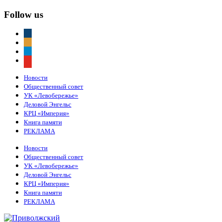
Follow us
vkontakte
odnoklassniki
telegram
youtube
Новости
Общественный совет
УК «Левобережье»
Деловой Энгельс
КРЦ «Империя»
Книга памяти
РЕКЛАМА
Новости
Общественный совет
УК «Левобережье»
Деловой Энгельс
КРЦ «Империя»
Книга памяти
РЕКЛАМА