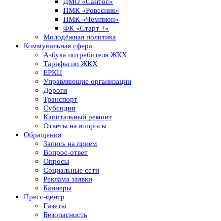
ДМО «Сантос»
ПМК «Ровесник»
ПМК «Чемпион»
ФК «Старт +»
Молодёжная политика
Коммунальная сфера
Азбука потребителя ЖКХ
Тарифы по ЖКХ
ЕРКЦ
Управляющие организации
Дороги
Транспорт
Субсидии
Капитальный ремонт
Ответы на вопросы
Обращения
Запись на приём
Вопрос-ответ
Опросы
Социальные сети
Реклама заявки
Баннеры
Пресс-центр
Газеты
Безопасность