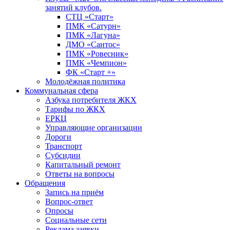
занятий клубов.
СТЦ «Старт»
ПМК «Сатурн»
ПМК «Лагуна»
ДМО «Сантос»
ПМК «Ровесник»
ПМК «Чемпион»
ФК «Старт +»
Молодёжная политика
Коммунальная сфера
Азбука потребителя ЖКХ
Тарифы по ЖКХ
ЕРКЦ
Управляющие организации
Дороги
Транспорт
Субсидии
Капитальный ремонт
Ответы на вопросы
Обращения
Запись на приём
Вопрос-ответ
Опросы
Социальные сети
Реклама заявки