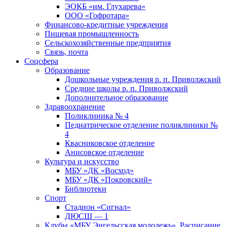
ЭОКБ «им. Глухарева»
ООО «Гофротара»
Финансово-кредитные учреждения
Пищевая промышленность
Сельскохозяйственные предприятия
Связь, почта
Соцсфера
Образование
Дошкольные учреждения р. п. Приволжский
Средние школы р. п. Приволжский
Дополнительное образование
Здравоохранение
Поликлиника № 4
Педиатрическое отделение поликлиники №
4
Квасниковское отделение
Анисовское отделение
Культура и искусство
МБУ «ДК «Восход»
МБУ «ДК «Покровский»
Библиотеки
Спорт
Стадион «Сигнал»
ДЮСШ — 1
Клубы «МБУ Энгельсская молодежь». Расписание