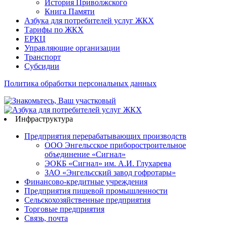
История Приволжского
Книга Памяти
Азбука для потребителей услуг ЖКХ
Тарифы по ЖКХ
ЕРКЦ
Управляющие организации
Транспорт
Субсидии
Политика обработки персональных данных
Инфраструктура
Предприятия перерабатывающих производств
ООО Энгельсское приборостроительное
объединение «Сигнал»
ЭОКБ «Сигнал» им. А.И. Глухарева
ЗАО «Энгельсский завод гофротары»
Финансово-кредитные учреждения
Предприятия пищевой промышленности
Сельскохозяйственные предприятия
Торговые предприятия
Связь, почта