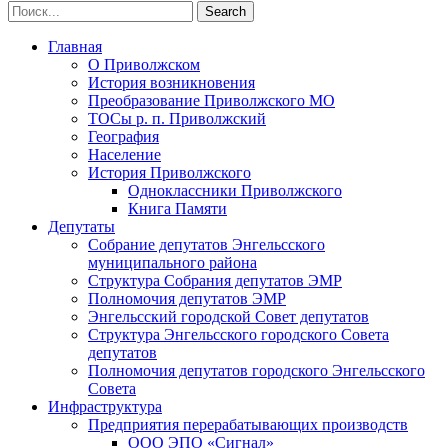
Главная
О Приволжском
История возникновения
Преобразование Приволжского МО
ТОСы р. п. Приволжский
География
Население
История Приволжского
Одноклассники Приволжского
Книга Памяти
Депутаты
Собрание депутатов Энгельсского
муниципального района
Структура Собрания депутатов ЭМР
Полномочия депутатов ЭМР
Энгельсский городской Совет депутатов
Структура Энгельсского городского Совета
депутатов
Полномочия депутатов городского Энгельсского
Совета
Инфраструктура
Предприятия перерабатывающих производств
ООО ЭПО «Сигнал»