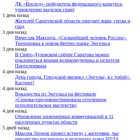
ДК «Восход»- победитель федерального конкурса,
учреждению выделен грант
1 день назад
Жителей Саратовской области ожидает жара, грозы и
град
3 дня назад
Вячеслав Максюта. «Сильнейший человек России».
Тренировка в новом фитнес-парке Энгельса
3 дня назад
В Свято-Духовском соборе Саратова можно
поклониться мощам великомученика и целителя
Пантелеимона
4 дня назад
День города. Городской мюзикл «Энгельс, я с тобой».
Кастинг!
4 дня назад
Вокалистка из Энгельса на фестивале
«Синева»продемонстрировала отточенное
исполнительское мастерство
4 дня назад
Обновление инженерных коммуникаций в 11
населенных пунктах области
5 дней назад
Максим Леонов провёл встречу с жителями, чье
имущество пострадало в результате атаки БПЛА