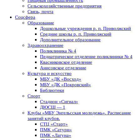
Пищевая промышленность
Сельскохозяйственные предприятия
Связь, почта
Соцсфера
Образование
Дошкольные учреждения р. п. Приволжский
Средние школы р. п. Приволжский
Дополнительное образование
Здравоохранение
Поликлиника № 4
Педиатрическое отделение поликлиники № 4
Квасниковское отделение
Анисовское отделение
Культура и искусство
МБУ «ДК «Восход»
МБУ «ДК «Покровский»
Библиотеки
Спорт
Стадион «Сигнал»
ДЮСШ — 1
Клубы «МБУ Энгельсская молодежь». Расписание
занятий клубов.
СТЦ «Старт»
ПМК «Сатурн»
ПМК «Лагуна»