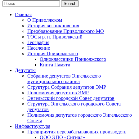
Главная
О Приволжском
История возникновения
Преобразование Приволжского МО
ТОСы р. п. Приволжский
География
Население
История Приволжского
Одноклассники Приволжского
Книга Памяти
Депутаты
Собрание депутатов Энгельсского
муниципального района
Структура Собрания депутатов ЭМР
Полномочия депутатов ЭМР
Энгельсский городской Совет депутатов
Структура Энгельсского городского Совета
депутатов
Полномочия депутатов городского Энгельсского
Совета
Инфраструктура
Предприятия перерабатывающих производств
ООО ЭПО «Сигнал»