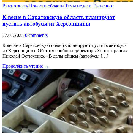
Важно знать
Новости области
Темы недели
Транспорт
К весне в Саратовскую область планируют
пустить автобусы из Херсонщины
27.01.2023
0 comments
К весне в Саратовскую область планируют пустить автобусы
из Херсонщины. Об этом сообщил директор «Херсонтранса»
Николай Остюченко. «В дальнейшем (автобусы […]
Продолжить чтение →