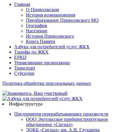
Главная
О Приволжском
История возникновения
Преобразование Приволжского МО
География
Население
История Приволжского
Книга Памяти
Азбука для потребителей услуг ЖКХ
Тарифы по ЖКХ
ЕРКЦ
Управляющие организации
Транспорт
Субсидии
Политика обработки персональных данных
Инфраструктура
Предприятия перерабатывающих производств
ООО Энгельсское приборостроительное
объединение «Сигнал»
ЭОКБ «Сигнал» им. А.И. Глухарева