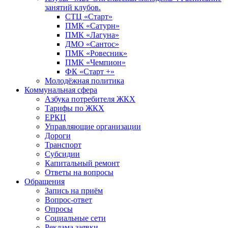
занятий клубов.
СТЦ «Старт»
ПМК «Сатурн»
ПМК «Лагуна»
ДМО «Сантос»
ПМК «Ровесник»
ПМК «Чемпион»
ФК «Старт +»
Молодёжная политика
Коммунальная сфера
Азбука потребителя ЖКХ
Тарифы по ЖКХ
ЕРКЦ
Управляющие организации
Дороги
Транспорт
Субсидии
Капитальный ремонт
Ответы на вопросы
Обращения
Запись на приём
Вопрос-ответ
Опросы
Социальные сети
Реклама заявки