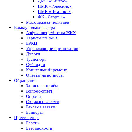
ДМО «Сантос»
ПМК «Ровесник»
ПМК «Чемпион»
ФК «Старт +»
Молодёжная политика
Коммунальная сфера
Азбука потребителя ЖКХ
Тарифы по ЖКХ
ЕРКЦ
Управляющие организации
Дороги
Транспорт
Субсидии
Капитальный ремонт
Ответы на вопросы
Обращения
Запись на приём
Вопрос-ответ
Опросы
Социальные сети
Реклама заявки
Баннеры
Пресс-центр
Газеты
Безопасность