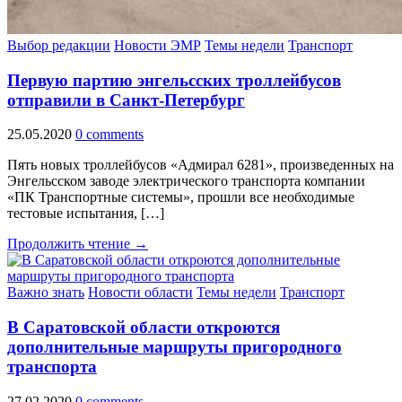
Выбор редакции
Новости ЭМР
Темы недели
Транспорт
Первую партию энгельсских троллейбусов
отправили в Санкт-Петербург
25.05.2020
0 comments
Пять новых троллейбусов «Адмирал 6281», произведенных на
Энгельсском заводе электрического транспорта компании
«ПК Транспортные системы», прошли все необходимые
тестовые испытания, […]
Продолжить чтение →
Важно знать
Новости области
Темы недели
Транспорт
В Саратовской области откроются
дополнительные маршруты пригородного
транспорта
27.02.2020
0 comments