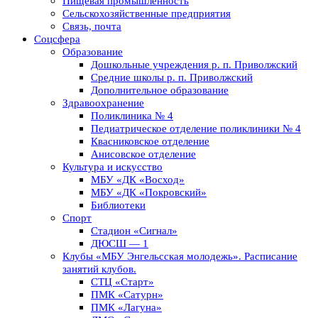
Пищевая промышленность
Сельскохозяйственные предприятия
Связь, почта
Соцсфера
Образование
Дошкольные учреждения р. п. Приволжский
Средние школы р. п. Приволжский
Дополнительное образование
Здравоохранение
Поликлиника № 4
Педиатрическое отделение поликлиники № 4
Квасниковское отделение
Анисовское отделение
Культура и искусство
МБУ «ДК «Восход»
МБУ «ДК «Покровский»
Библиотеки
Спорт
Стадион «Сигнал»
ДЮСШ — 1
Клубы «МБУ Энгельсская молодежь». Расписание
занятий клубов.
СТЦ «Старт»
ПМК «Сатурн»
ПМК «Лагуна»