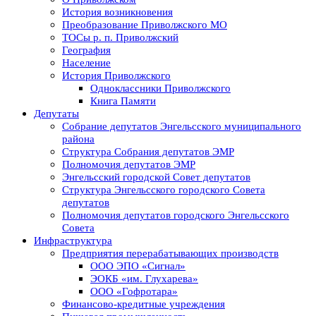
История возникновения
Преобразование Приволжского МО
ТОСы р. п. Приволжский
География
Население
История Приволжского
Одноклассники Приволжского
Книга Памяти
Депутаты
Собрание депутатов Энгельсского муниципального
района
Структура Собрания депутатов ЭМР
Полномочия депутатов ЭМР
Энгельсский городской Совет депутатов
Структура Энгельсского городского Совета
депутатов
Полномочия депутатов городского Энгельсского
Совета
Инфраструктура
Предприятия перерабатывающих производств
ООО ЭПО «Сигнал»
ЭОКБ «им. Глухарева»
ООО «Гофротара»
Финансово-кредитные учреждения