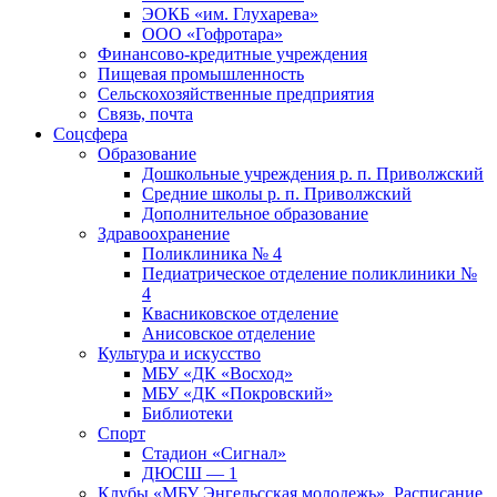
ЭОКБ «им. Глухарева»
ООО «Гофротара»
Финансово-кредитные учреждения
Пищевая промышленность
Сельскохозяйственные предприятия
Связь, почта
Соцсфера
Образование
Дошкольные учреждения р. п. Приволжский
Средние школы р. п. Приволжский
Дополнительное образование
Здравоохранение
Поликлиника № 4
Педиатрическое отделение поликлиники №
4
Квасниковское отделение
Анисовское отделение
Культура и искусство
МБУ «ДК «Восход»
МБУ «ДК «Покровский»
Библиотеки
Спорт
Стадион «Сигнал»
ДЮСШ — 1
Клубы «МБУ Энгельсская молодежь». Расписание