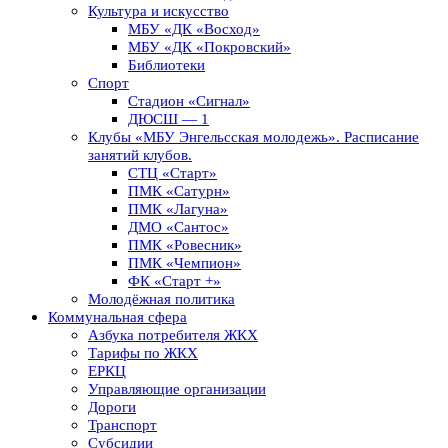
Культура и искусство
МБУ «ДК «Восход»
МБУ «ДК «Покровский»
Библиотеки
Спорт
Стадион «Сигнал»
ДЮСШ — 1
Клубы «МБУ Энгельсская молодежь». Расписание
занятий клубов.
СТЦ «Старт»
ПМК «Сатурн»
ПМК «Лагуна»
ДМО «Сантос»
ПМК «Ровесник»
ПМК «Чемпион»
ФК «Старт +»
Молодёжная политика
Коммунальная сфера
Азбука потребителя ЖКХ
Тарифы по ЖКХ
ЕРКЦ
Управляющие организации
Дороги
Транспорт
Субсидии