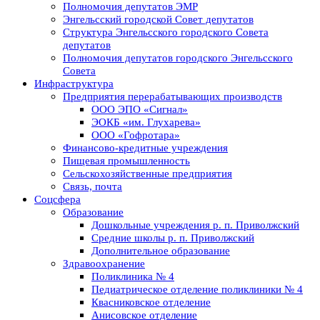
Полномочия депутатов ЭМР
Энгельсский городской Совет депутатов
Структура Энгельсского городского Совета
депутатов
Полномочия депутатов городского Энгельсского
Совета
Инфраструктура
Предприятия перерабатывающих производств
ООО ЭПО «Сигнал»
ЭОКБ «им. Глухарева»
ООО «Гофротара»
Финансово-кредитные учреждения
Пищевая промышленность
Сельскохозяйственные предприятия
Связь, почта
Соцсфера
Образование
Дошкольные учреждения р. п. Приволжский
Средние школы р. п. Приволжский
Дополнительное образование
Здравоохранение
Поликлиника № 4
Педиатрическое отделение поликлиники № 4
Квасниковское отделение
Анисовское отделение