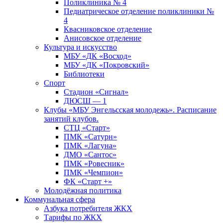
Поликлиника № 4
Педиатрическое отделение поликлиники №
4
Квасниковское отделение
Анисовское отделение
Культура и искусство
МБУ «ДК «Восход»
МБУ «ДК «Покровский»
Библиотеки
Спорт
Стадион «Сигнал»
ДЮСШ — 1
Клубы «МБУ Энгельсская молодежь». Расписание
занятий клубов.
СТЦ «Старт»
ПМК «Сатурн»
ПМК «Лагуна»
ДМО «Сантос»
ПМК «Ровесник»
ПМК «Чемпион»
ФК «Старт +»
Молодёжная политика
Коммунальная сфера
Азбука потребителя ЖКХ
Тарифы по ЖКХ