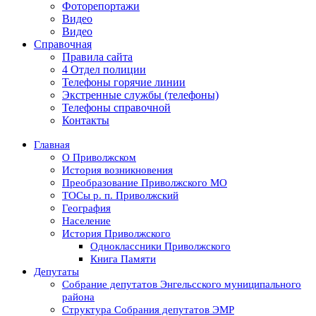
Фоторепортажи
Видео
Видео
Справочная
Правила сайта
4 Отдел полиции
Телефоны горячие линии
Экстренные службы (телефоны)
Телефоны справочной
Контакты
Главная
О Приволжском
История возникновения
Преобразование Приволжского МО
ТОСы р. п. Приволжский
География
Население
История Приволжского
Одноклассники Приволжского
Книга Памяти
Депутаты
Собрание депутатов Энгельсского муниципального
района
Структура Собрания депутатов ЭМР