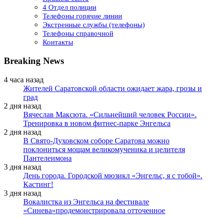
4 Отдел полиции
Телефоны горячие линии
Экстренные службы (телефоны)
Телефоны справочной
Контакты
Breaking News
4 часа назад
Жителей Саратовской области ожидает жара, грозы и
град
2 дня назад
Вячеслав Максюта. «Сильнейший человек России».
Тренировка в новом фитнес-парке Энгельса
2 дня назад
В Свято-Духовском соборе Саратова можно
поклониться мощам великомученика и целителя
Пантелеимона
3 дня назад
День города. Городской мюзикл «Энгельс, я с тобой».
Кастинг!
3 дня назад
Вокалистка из Энгельса на фестивале
«Синева»продемонстрировала отточенное