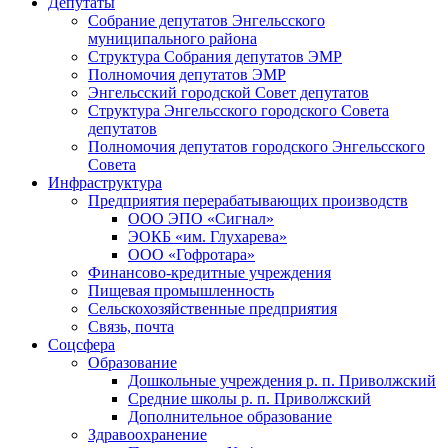
Депутаты
Собрание депутатов Энгельсского
муниципального района
Структура Собрания депутатов ЭМР
Полномочия депутатов ЭМР
Энгельсский городской Совет депутатов
Структура Энгельсского городского Совета
депутатов
Полномочия депутатов городского Энгельсского
Совета
Инфраструктура
Предприятия перерабатывающих производств
ООО ЭПО «Сигнал»
ЭОКБ «им. Глухарева»
ООО «Гофротара»
Финансово-кредитные учреждения
Пищевая промышленность
Сельскохозяйственные предприятия
Связь, почта
Соцсфера
Образование
Дошкольные учреждения р. п. Приволжский
Средние школы р. п. Приволжский
Дополнительное образование
Здравоохранение