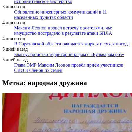
исполнительское мастерство
3 дня назад
Обновление инженерных коммуникаций в 11
населенных пунктах области
4 дня назад
Максим Леонов провёл встречу с жителями, чье
имущество пострадало в результате атаки БПЛА
4 дня назад
В Саратовской области ожидается жаркая и сухая погода
5 дней назад
Благоустройство территорий рядом с «Бульваром роз»
5 дней назад
Глава ЭМР Максим Леонов провёл приём участников
СВО и членов их семей
Метка:
народная дружина