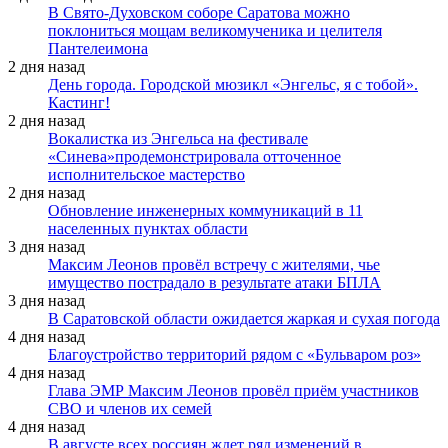
В Свято-Духовском соборе Саратова можно
поклониться мощам великомученика и целителя
Пантелеимона
2 дня назад
День города. Городской мюзикл «Энгельс, я с тобой».
Кастинг!
2 дня назад
Вокалистка из Энгельса на фестивале
«Синева»продемонстрировала отточенное
исполнительское мастерство
2 дня назад
Обновление инженерных коммуникаций в 11
населенных пунктах области
3 дня назад
Максим Леонов провёл встречу с жителями, чье
имущество пострадало в результате атаки БПЛА
3 дня назад
В Саратовской области ожидается жаркая и сухая погода
4 дня назад
Благоустройство территорий рядом с «Бульваром роз»
4 дня назад
Глава ЭМР Максим Леонов провёл приём участников
СВО и членов их семей
4 дня назад
В августе всех россиян ждет ряд изменений в