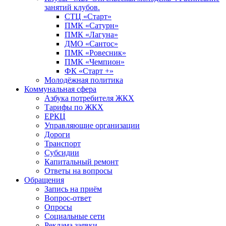
занятий клубов.
СТЦ «Старт»
ПМК «Сатурн»
ПМК «Лагуна»
ДМО «Сантос»
ПМК «Ровесник»
ПМК «Чемпион»
ФК «Старт +»
Молодёжная политика
Коммунальная сфера
Азбука потребителя ЖКХ
Тарифы по ЖКХ
ЕРКЦ
Управляющие организации
Дороги
Транспорт
Субсидии
Капитальный ремонт
Ответы на вопросы
Обращения
Запись на приём
Вопрос-ответ
Опросы
Социальные сети
Реклама заявки