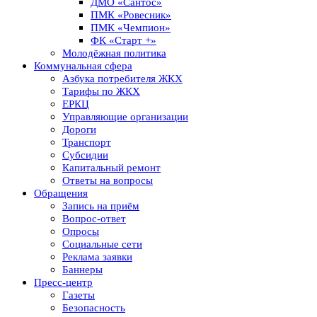
ДМО «Сантос»
ПМК «Ровесник»
ПМК «Чемпион»
ФК «Старт +»
Молодёжная политика
Коммунальная сфера
Азбука потребителя ЖКХ
Тарифы по ЖКХ
ЕРКЦ
Управляющие организации
Дороги
Транспорт
Субсидии
Капитальный ремонт
Ответы на вопросы
Обращения
Запись на приём
Вопрос-ответ
Опросы
Социальные сети
Реклама заявки
Баннеры
Пресс-центр
Газеты
Безопасность