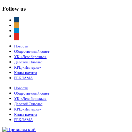
Follow us
vkontakte
odnoklassniki
telegram
youtube
Новости
Общественный совет
УК «Левобережье»
Деловой Энгельс
КРЦ «Империя»
Книга памяти
РЕКЛАМА
Новости
Общественный совет
УК «Левобережье»
Деловой Энгельс
КРЦ «Империя»
Книга памяти
РЕКЛАМА