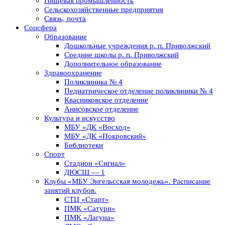
Пищевая промышленность
Сельскохозяйственные предприятия
Связь, почта
Соцсфера
Образование
Дошкольные учреждения р. п. Приволжский
Средние школы р. п. Приволжский
Дополнительное образование
Здравоохранение
Поликлиника № 4
Педиатрическое отделение поликлиники № 4
Квасниковское отделение
Анисовское отделение
Культура и искусство
МБУ «ДК «Восход»
МБУ «ДК «Покровский»
Библиотеки
Спорт
Стадион «Сигнал»
ДЮСШ — 1
Клубы «МБУ Энгельсская молодежь». Расписание
занятий клубов.
СТЦ «Старт»
ПМК «Сатурн»
ПМК «Лагуна»