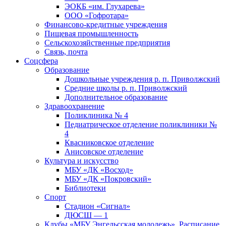
ЭОКБ «им. Глухарева»
ООО «Гофротара»
Финансово-кредитные учреждения
Пищевая промышленность
Сельскохозяйственные предприятия
Связь, почта
Соцсфера
Образование
Дошкольные учреждения р. п. Приволжский
Средние школы р. п. Приволжский
Дополнительное образование
Здравоохранение
Поликлиника № 4
Педиатрическое отделение поликлиники №
4
Квасниковское отделение
Анисовское отделение
Культура и искусство
МБУ «ДК «Восход»
МБУ «ДК «Покровский»
Библиотеки
Спорт
Стадион «Сигнал»
ДЮСШ — 1
Клубы «МБУ Энгельсская молодежь». Расписание