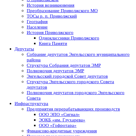
История возникновения
Преобразование Приволжского МО
ТОСы р. п. Приволжский
География
Население
История Приволжского
Одноклассники Приволжского
Книга Памяти
Депутаты
Собрание депутатов Энгельсского муниципального
района
Структура Собрания депутатов ЭМР
Полномочия депутатов ЭМР
Энгельсский городской Совет депутатов
Структура Энгельсского городского Совета
депутатов
Полномочия депутатов городского Энгельсского
Совета
Инфраструктура
Предприятия перерабатывающих производств
ООО ЭПО «Сигнал»
ЭОКБ «им. Глухарева»
ООО «Гофротара»
Финансово-кредитные учреждения