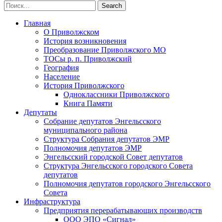
Главная
О Приволжском
История возникновения
Преобразование Приволжского МО
ТОСы р. п. Приволжский
География
Население
История Приволжского
Одноклассники Приволжского
Книга Памяти
Депутаты
Собрание депутатов Энгельсского
муниципального района
Структура Собрания депутатов ЭМР
Полномочия депутатов ЭМР
Энгельсский городской Совет депутатов
Структура Энгельсского городского Совета
депутатов
Полномочия депутатов городского Энгельсского
Совета
Инфраструктура
Предприятия перерабатывающих производств
ООО ЭПО «Сигнал»