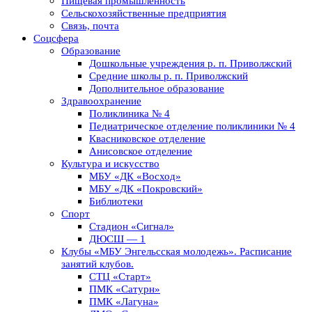
Пищевая промышленность
Сельскохозяйственные предприятия
Связь, почта
Соцсфера
Образование
Дошкольные учреждения р. п. Приволжский
Средние школы р. п. Приволжский
Дополнительное образование
Здравоохранение
Поликлиника № 4
Педиатрическое отделение поликлиники № 4
Квасниковское отделение
Анисовское отделение
Культура и искусство
МБУ «ДК «Восход»
МБУ «ДК «Покровский»
Библиотеки
Спорт
Стадион «Сигнал»
ДЮСШ — 1
Клубы «МБУ Энгельсская молодежь». Расписание
занятий клубов.
СТЦ «Старт»
ПМК «Сатурн»
ПМК «Лагуна»