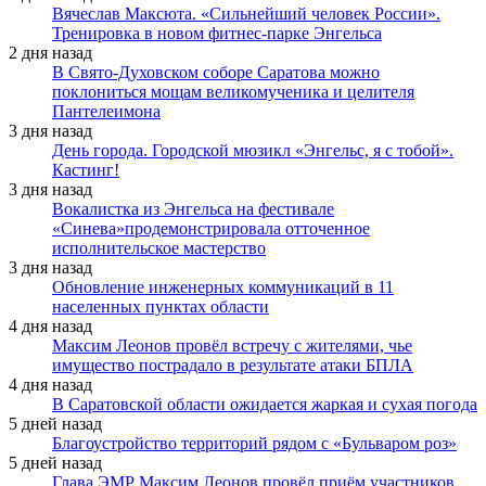
Вячеслав Максюта. «Сильнейший человек России».
Тренировка в новом фитнес-парке Энгельса
2 дня назад
В Свято-Духовском соборе Саратова можно
поклониться мощам великомученика и целителя
Пантелеимона
3 дня назад
День города. Городской мюзикл «Энгельс, я с тобой».
Кастинг!
3 дня назад
Вокалистка из Энгельса на фестивале
«Синева»продемонстрировала отточенное
исполнительское мастерство
3 дня назад
Обновление инженерных коммуникаций в 11
населенных пунктах области
4 дня назад
Максим Леонов провёл встречу с жителями, чье
имущество пострадало в результате атаки БПЛА
4 дня назад
В Саратовской области ожидается жаркая и сухая погода
5 дней назад
Благоустройство территорий рядом с «Бульваром роз»
5 дней назад
Глава ЭМР Максим Леонов провёл приём участников