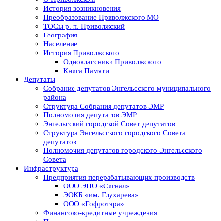
История возникновения
Преобразование Приволжского МО
ТОСы р. п. Приволжский
География
Население
История Приволжского
Одноклассники Приволжского
Книга Памяти
Депутаты
Собрание депутатов Энгельсского муниципального
района
Структура Собрания депутатов ЭМР
Полномочия депутатов ЭМР
Энгельсский городской Совет депутатов
Структура Энгельсского городского Совета
депутатов
Полномочия депутатов городского Энгельсского
Совета
Инфраструктура
Предприятия перерабатывающих производств
ООО ЭПО «Сигнал»
ЭОКБ «им. Глухарева»
ООО «Гофротара»
Финансово-кредитные учреждения