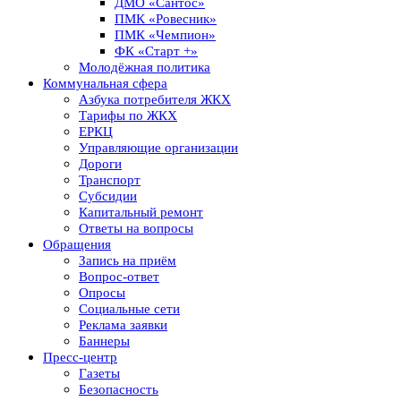
ДМО «Сантос»
ПМК «Ровесник»
ПМК «Чемпион»
ФК «Старт +»
Молодёжная политика
Коммунальная сфера
Азбука потребителя ЖКХ
Тарифы по ЖКХ
ЕРКЦ
Управляющие организации
Дороги
Транспорт
Субсидии
Капитальный ремонт
Ответы на вопросы
Обращения
Запись на приём
Вопрос-ответ
Опросы
Социальные сети
Реклама заявки
Баннеры
Пресс-центр
Газеты
Безопасность