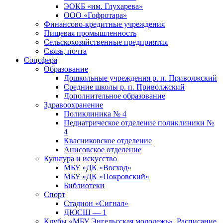
ЭОКБ «им. Глухарева»
ООО «Гофротара»
Финансово-кредитные учреждения
Пищевая промышленность
Сельскохозяйственные предприятия
Связь, почта
Соцсфера
Образование
Дошкольные учреждения р. п. Приволжский
Средние школы р. п. Приволжский
Дополнительное образование
Здравоохранение
Поликлиника № 4
Педиатрическое отделение поликлиники №
4
Квасниковское отделение
Анисовское отделение
Культура и искусство
МБУ «ДК «Восход»
МБУ «ДК «Покровский»
Библиотеки
Спорт
Стадион «Сигнал»
ДЮСШ — 1
Клубы «МБУ Энгельсская молодежь». Расписание