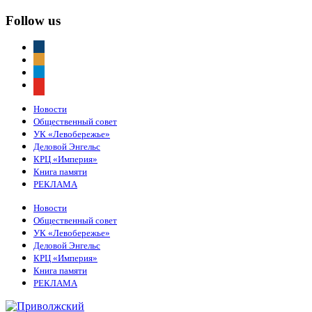
Follow us
vkontakte
odnoklassniki
telegram
youtube
Новости
Общественный совет
УК «Левобережье»
Деловой Энгельс
КРЦ «Империя»
Книга памяти
РЕКЛАМА
Новости
Общественный совет
УК «Левобережье»
Деловой Энгельс
КРЦ «Империя»
Книга памяти
РЕКЛАМА