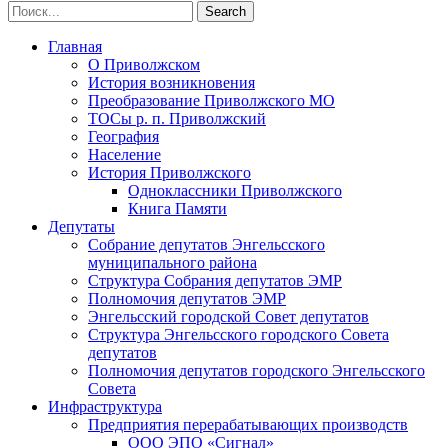
Главная
О Приволжском
История возникновения
Преобразование Приволжского МО
ТОСы р. п. Приволжский
География
Население
История Приволжского
Одноклассники Приволжского
Книга Памяти
Депутаты
Собрание депутатов Энгельсского
муниципального района
Структура Собрания депутатов ЭМР
Полномочия депутатов ЭМР
Энгельсский городской Совет депутатов
Структура Энгельсского городского Совета
депутатов
Полномочия депутатов городского Энгельсского
Совета
Инфраструктура
Предприятия перерабатывающих производств
ООО ЭПО «Сигнал»