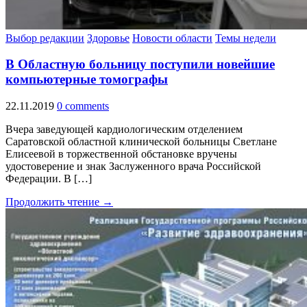
Выбор редакции
Здоровье
Новости области
Темы недели
В Областную больницу поступили новейшие
компьютерные томографы
22.11.2019
0 comments
Вчера заведующей кардиологическим отделением
Саратовской областной клинической больницы Светлане
Елисеевой в торжественной обстановке вручены
удостоверение и знак Заслуженного врача Российской
Федерации. В […]
Продолжить чтение →