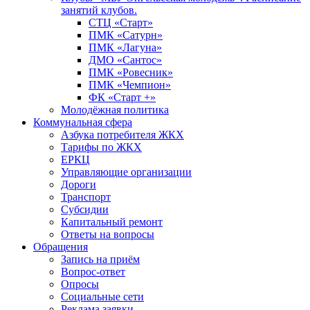
занятий клубов.
СТЦ «Старт»
ПМК «Сатурн»
ПМК «Лагуна»
ДМО «Сантос»
ПМК «Ровесник»
ПМК «Чемпион»
ФК «Старт +»
Молодёжная политика
Коммунальная сфера
Азбука потребителя ЖКХ
Тарифы по ЖКХ
ЕРКЦ
Управляющие организации
Дороги
Транспорт
Субсидии
Капитальный ремонт
Ответы на вопросы
Обращения
Запись на приём
Вопрос-ответ
Опросы
Социальные сети
Реклама заявки