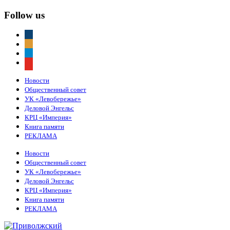
Follow us
vkontakte
odnoklassniki
telegram
youtube
Новости
Общественный совет
УК «Левобережье»
Деловой Энгельс
КРЦ «Империя»
Книга памяти
РЕКЛАМА
Новости
Общественный совет
УК «Левобережье»
Деловой Энгельс
КРЦ «Империя»
Книга памяти
РЕКЛАМА