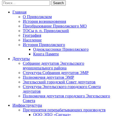
Главная
О Приволжском
История возникновения
Преобразование Приволжского МО
ТОСы р. п. Приволжский
География
Население
История Приволжского
Одноклассники Приволжского
Книга Памяти
Депутаты
Собрание депутатов Энгельсского
муниципального района
Структура Собрания депутатов ЭМР
Полномочия депутатов ЭМР
Энгельсский городской Совет депутатов
Структура Энгельсского городского Совета
депутатов
Полномочия депутатов городского Энгельсского
Совета
Инфраструктура
Предприятия перерабатывающих производств
ООО ЭПО «Сигнал»