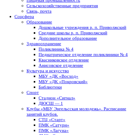
Пищевая промышленность
Сельскохозяйственные предприятия
Связь, почта
Соцсфера
Образование
Дошкольные учреждения р. п. Приволжский
Средние школы р. п. Приволжский
Дополнительное образование
Здравоохранение
Поликлиника № 4
Педиатрическое отделение поликлиники № 4
Квасниковское отделение
Анисовское отделение
Культура и искусство
МБУ «ДК «Восход»
МБУ «ДК «Покровский»
Библиотеки
Спорт
Стадион «Сигнал»
ДЮСШ — 1
Клубы «МБУ Энгельсская молодежь». Расписание
занятий клубов.
СТЦ «Старт»
ПМК «Сатурн»
ПМК «Лагуна»