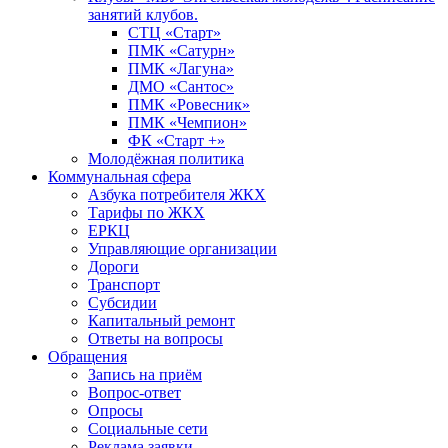
занятий клубов.
СТЦ «Старт»
ПМК «Сатурн»
ПМК «Лагуна»
ДМО «Сантос»
ПМК «Ровесник»
ПМК «Чемпион»
ФК «Старт +»
Молодёжная политика
Коммунальная сфера
Азбука потребителя ЖКХ
Тарифы по ЖКХ
ЕРКЦ
Управляющие организации
Дороги
Транспорт
Субсидии
Капитальный ремонт
Ответы на вопросы
Обращения
Запись на приём
Вопрос-ответ
Опросы
Социальные сети
Реклама заявки