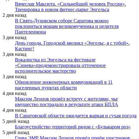
Вячеслав Максюта. «Сильнейший человек России».
Тренировка в новом фитнес-парке Энгельса
2 дня назад
В Свято-Духовском соборе Саратова можно
поклониться мощам великомученика и целителя
Пантелеимона
3 дня назад
День города. Городской мюзикл «Энгельс, я с тобой».
Кастинг!
3 дня назад
Вокалистка из Энгельса на фестивале
«Синева»продемонстрировала отточенное
исполнительское мастерство
3 дня назад
Обновление инженерных коммуникаций в 11
населенных пунктах области
4 дня назад
Максим Леонов провёл встречу с жителями, чье
имущество пострадало в результате атаки БПЛА
4 дня назад
В Саратовской области ожидается жаркая и сухая погода
5 дней назад
Благоустройство территорий рядом с «Бульваром роз»
5 дней назад
Глава ЭМР Максим Леонов провёл приём участников