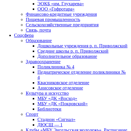
ЭОКБ «им. Глухарева»
ООО «Гофротара»
Финансово-кредитные учреждения
Пищевая промышленность
Сельскохозяйственные предприятия
Связь, почта
Соцсфера
Образование
Дошкольные учреждения р. п. Приволжский
Средние школы р. п. Приволжский
Дополнительное образование
Здравоохранение
Поликлиника № 4
Педиатрическое отделение поликлиники №
4
Квасниковское отделение
Анисовское отделение
Культура и искусство
МБУ «ДК «Восход»
МБУ «ДК «Покровский»
Библиотеки
Спорт
Стадион «Сигнал»
ДЮСШ — 1
Клубы «МБУ Энгельсская молодежь». Расписание