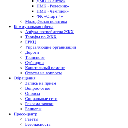
ДМО «Сантос»
ПМК «Ровесник»
ПМК «Чемпион»
ФК «Старт +»
Молодёжная политика
Коммунальная сфера
Азбука потребителя ЖКХ
Тарифы по ЖКХ
ЕРКЦ
Управляющие организации
Дороги
Транспорт
Субсидии
Капитальный ремонт
Ответы на вопросы
Обращения
Запись на приём
Вопрос-ответ
Опросы
Социальные сети
Реклама заявки
Баннеры
Пресс-центр
Газеты
Безопасность