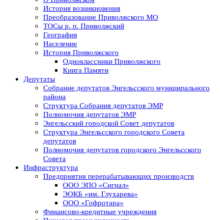
История возникновения
Преобразование Приволжского МО
ТОСы р. п. Приволжский
География
Население
История Приволжского
Одноклассники Приволжского
Книга Памяти
Депутаты
Собрание депутатов Энгельсского муниципального
района
Структура Собрания депутатов ЭМР
Полномочия депутатов ЭМР
Энгельсский городской Совет депутатов
Структура Энгельсского городского Совета
депутатов
Полномочия депутатов городского Энгельсского
Совета
Инфраструктура
Предприятия перерабатывающих производств
ООО ЭПО «Сигнал»
ЭОКБ «им. Глухарева»
ООО «Гофротара»
Финансово-кредитные учреждения