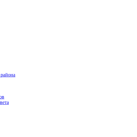
 района
ов
вета