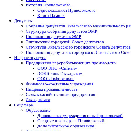
История Приволжского
Одноклассники Приволжского
Книга Памяти
Депутаты
Собрание депутатов Энгельсского муниципального ра
Структура Собрания депутатов ЭМР
Полномочия депутатов ЭМР
Энгельсский городской Совет депутатов
Структура Энгельсского городского Совета депутатов
Полномочия депутатов городского Энгельсского Сове
Инфраструктура
Предприятия перерабатывающих производств
ООО ЭПО «Сигнал»
ЭОКБ «им. Глухарева»
ООО «Гофротара»
Финансово-кредитные учреждения
Пищевая промышленность
Сельскохозяйственные предприятия
Связь, почта
Соцсфера
Образование
Дошкольные учреждения р. п. Приволжский
Средние школы р. п. Приволжский
Дополнительное образование