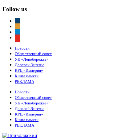
Follow us
vkontakte
odnoklassniki
telegram
youtube
Новости
Общественный совет
УК «Левобережье»
Деловой Энгельс
КРЦ «Империя»
Книга памяти
РЕКЛАМА
Новости
Общественный совет
УК «Левобережье»
Деловой Энгельс
КРЦ «Империя»
Книга памяти
РЕКЛАМА