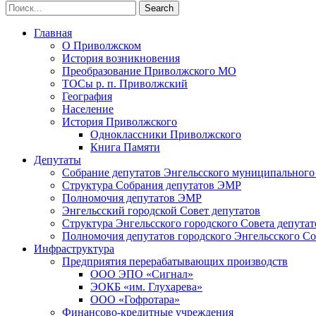
Главная
О Приволжском
История возникновения
Преобразование Приволжского МО
ТОСы р. п. Приволжский
География
Население
История Приволжского
Одноклассники Приволжского
Книга Памяти
Депутаты
Собрание депутатов Энгельсского муниципального
Структура Собрания депутатов ЭМР
Полномочия депутатов ЭМР
Энгельсский городской Совет депутатов
Структура Энгельсского городского Совета депутат
Полномочия депутатов городского Энгельсского Со
Инфраструктура
Предприятия перерабатывающих производств
ООО ЭПО «Сигнал»
ЭОКБ «им. Глухарева»
ООО «Гофротара»
Финансово-кредитные учреждения