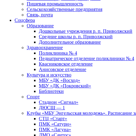
Пищевая промышленность
Сельскохозяйственные предприятия
Связь, почта
Соцсфера
Образование
Дошкольные учреждения р. п. Приволжский
Средние школы р. п. Приволжский
Дополнительное образование
Здравоохранение
Поликлиника № 4
Педиатрическое отделение поликлиники № 4
Квасниковское отделение
Анисовское отделение
Культура и искусство
МБУ «ДК «Восход»
МБУ «ДК «Покровский»
Библиотеки
Спорт
Стадион «Сигнал»
ДЮСШ — 1
Клубы «МБУ Энгельсская молодежь». Расписание з
СТЦ «Старт»
ПМК «Сатурн»
ПМК «Лагуна»
ДМО «Сантос»