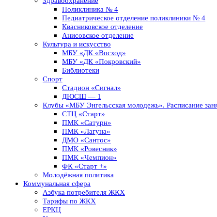
Здравоохранение
Поликлиника № 4
Педиатрическое отделение поликлиники № 4
Квасниковское отделение
Анисовское отделение
Культура и искусство
МБУ «ДК «Восход»
МБУ «ДК «Покровский»
Библиотеки
Спорт
Стадион «Сигнал»
ДЮСШ — 1
Клубы «МБУ Энгельсская молодежь». Расписание заня
СТЦ «Старт»
ПМК «Сатурн»
ПМК «Лагуна»
ДМО «Сантос»
ПМК «Ровесник»
ПМК «Чемпион»
ФК «Старт +»
Молодёжная политика
Коммунальная сфера
Азбука потребителя ЖКХ
Тарифы по ЖКХ
ЕРКЦ