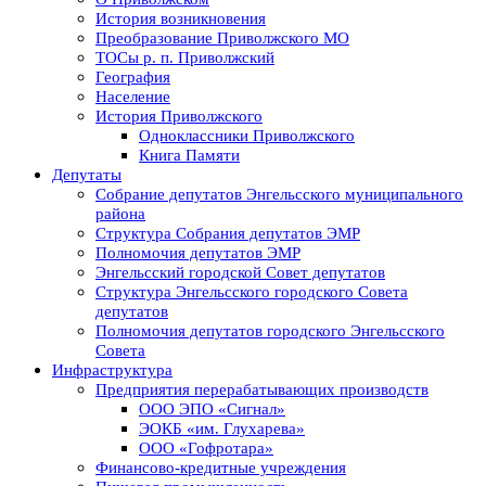
История возникновения
Преобразование Приволжского МО
ТОСы р. п. Приволжский
География
Население
История Приволжского
Одноклассники Приволжского
Книга Памяти
Депутаты
Собрание депутатов Энгельсского муниципального
района
Структура Собрания депутатов ЭМР
Полномочия депутатов ЭМР
Энгельсский городской Совет депутатов
Структура Энгельсского городского Совета
депутатов
Полномочия депутатов городского Энгельсского
Совета
Инфраструктура
Предприятия перерабатывающих производств
ООО ЭПО «Сигнал»
ЭОКБ «им. Глухарева»
ООО «Гофротара»
Финансово-кредитные учреждения