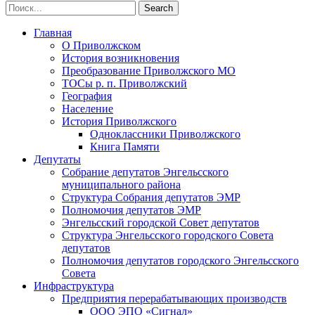
Главная
О Приволжском
История возникновения
Преобразование Приволжского МО
ТОСы р. п. Приволжский
География
Население
История Приволжского
Одноклассники Приволжского
Книга Памяти
Депутаты
Собрание депутатов Энгельсского
муниципального района
Структура Собрания депутатов ЭМР
Полномочия депутатов ЭМР
Энгельсский городской Совет депутатов
Структура Энгельсского городского Совета
депутатов
Полномочия депутатов городского Энгельсского
Совета
Инфраструктура
Предприятия перерабатывающих производств
ООО ЭПО «Сигнал»