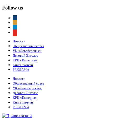
Follow us
vkontakte
odnoklassniki
telegram
youtube
Новости
Общественный совет
УК «Левобережье»
Деловой Энгельс
КРЦ «Империя»
Книга памяти
РЕКЛАМА
Новости
Общественный совет
УК «Левобережье»
Деловой Энгельс
КРЦ «Империя»
Книга памяти
РЕКЛАМА