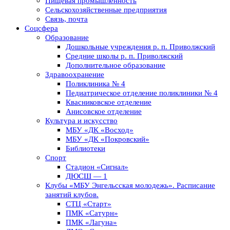
Пищевая промышленность
Сельскохозяйственные предприятия
Связь, почта
Соцсфера
Образование
Дошкольные учреждения р. п. Приволжский
Средние школы р. п. Приволжский
Дополнительное образование
Здравоохранение
Поликлиника № 4
Педиатрическое отделение поликлиники № 4
Квасниковское отделение
Анисовское отделение
Культура и искусство
МБУ «ДК «Восход»
МБУ «ДК «Покровский»
Библиотеки
Спорт
Стадион «Сигнал»
ДЮСШ — 1
Клубы «МБУ Энгельсская молодежь». Расписание
занятий клубов.
СТЦ «Старт»
ПМК «Сатурн»
ПМК «Лагуна»