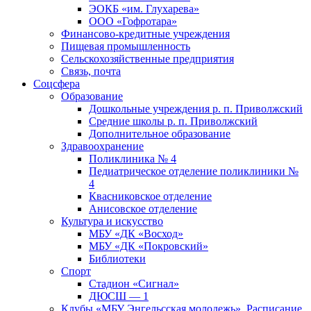
ЭОКБ «им. Глухарева»
ООО «Гофротара»
Финансово-кредитные учреждения
Пищевая промышленность
Сельскохозяйственные предприятия
Связь, почта
Соцсфера
Образование
Дошкольные учреждения р. п. Приволжский
Средние школы р. п. Приволжский
Дополнительное образование
Здравоохранение
Поликлиника № 4
Педиатрическое отделение поликлиники №
4
Квасниковское отделение
Анисовское отделение
Культура и искусство
МБУ «ДК «Восход»
МБУ «ДК «Покровский»
Библиотеки
Спорт
Стадион «Сигнал»
ДЮСШ — 1
Клубы «МБУ Энгельсская молодежь». Расписание