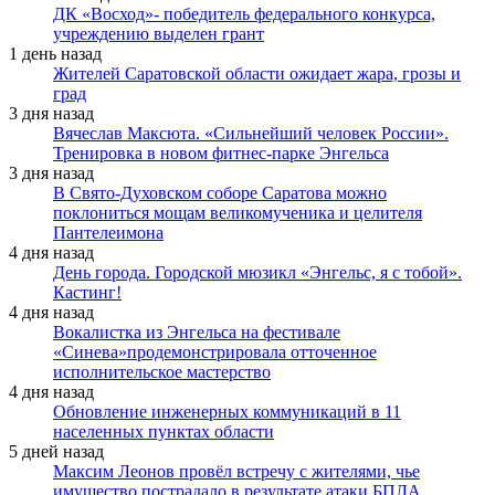
ДК «Восход»- победитель федерального конкурса,
учреждению выделен грант
1 день назад
Жителей Саратовской области ожидает жара, грозы и
град
3 дня назад
Вячеслав Максюта. «Сильнейший человек России».
Тренировка в новом фитнес-парке Энгельса
3 дня назад
В Свято-Духовском соборе Саратова можно
поклониться мощам великомученика и целителя
Пантелеимона
4 дня назад
День города. Городской мюзикл «Энгельс, я с тобой».
Кастинг!
4 дня назад
Вокалистка из Энгельса на фестивале
«Синева»продемонстрировала отточенное
исполнительское мастерство
4 дня назад
Обновление инженерных коммуникаций в 11
населенных пунктах области
5 дней назад
Максим Леонов провёл встречу с жителями, чье
имущество пострадало в результате атаки БПЛА