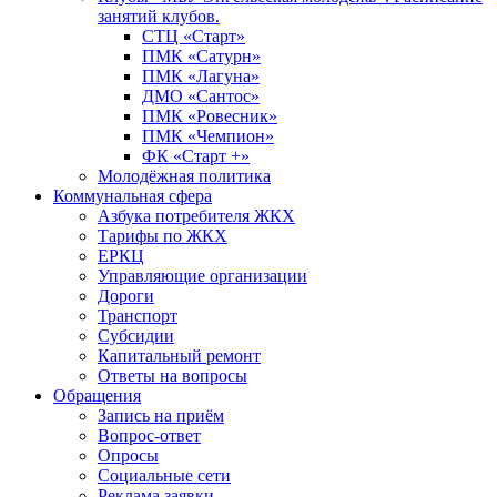
занятий клубов.
СТЦ «Старт»
ПМК «Сатурн»
ПМК «Лагуна»
ДМО «Сантос»
ПМК «Ровесник»
ПМК «Чемпион»
ФК «Старт +»
Молодёжная политика
Коммунальная сфера
Азбука потребителя ЖКХ
Тарифы по ЖКХ
ЕРКЦ
Управляющие организации
Дороги
Транспорт
Субсидии
Капитальный ремонт
Ответы на вопросы
Обращения
Запись на приём
Вопрос-ответ
Опросы
Социальные сети
Реклама заявки