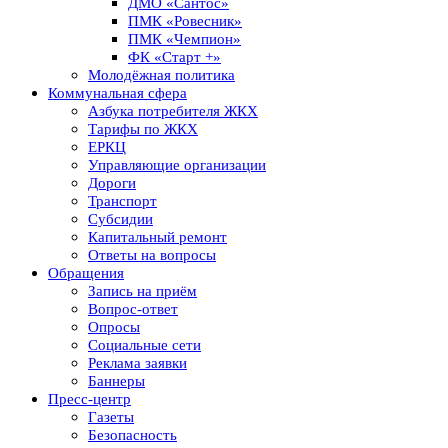
ДМО «Сантос»
ПМК «Ровесник»
ПМК «Чемпион»
ФК «Старт +»
Молодёжная политика
Коммунальная сфера
Азбука потребителя ЖКХ
Тарифы по ЖКХ
ЕРКЦ
Управляющие организации
Дороги
Транспорт
Субсидии
Капитальный ремонт
Ответы на вопросы
Обращения
Запись на приём
Вопрос-ответ
Опросы
Социальные сети
Реклама заявки
Баннеры
Пресс-центр
Газеты
Безопасность