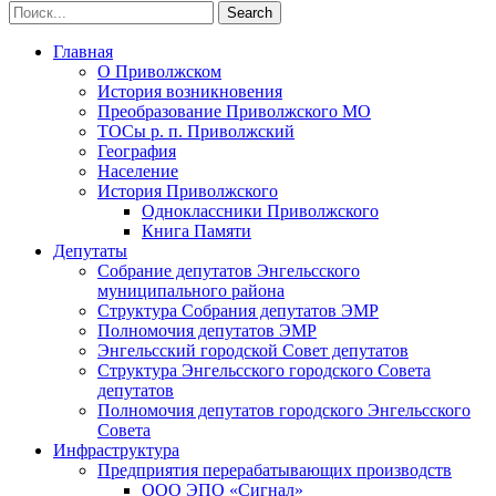
Главная
О Приволжском
История возникновения
Преобразование Приволжского МО
ТОСы р. п. Приволжский
География
Население
История Приволжского
Одноклассники Приволжского
Книга Памяти
Депутаты
Собрание депутатов Энгельсского
муниципального района
Структура Собрания депутатов ЭМР
Полномочия депутатов ЭМР
Энгельсский городской Совет депутатов
Структура Энгельсского городского Совета
депутатов
Полномочия депутатов городского Энгельсского
Совета
Инфраструктура
Предприятия перерабатывающих производств
ООО ЭПО «Сигнал»