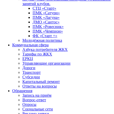
занятий клубов.
СТЦ «Старт»
ПМК «Сатурн»
ПМК «Лагуна»
ДМО «Сантос»
ПМК «Ровесник»
ПМК «Чемпион»
ФК «Старт +»
Молодёжная политика
Коммунальная сфера
Азбука потребителя ЖКХ
Тарифы по ЖКХ
ЕРКЦ
Управляющие организации
Дороги
Транспорт
Субсидии
Капитальный ремонт
Ответы на вопросы
Обращения
Запись на приём
Вопрос-ответ
Опросы
Социальные сети
Реклама заявки