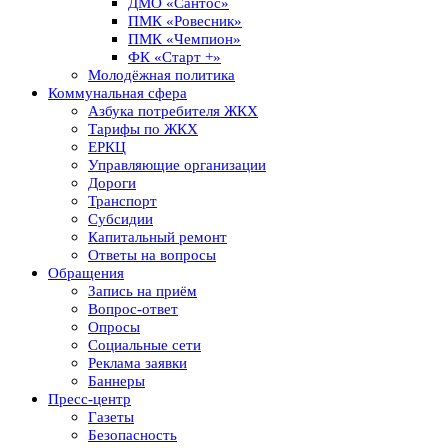
ДМО «Сантос»
ПМК «Ровесник»
ПМК «Чемпион»
ФК «Старт +»
Молодёжная политика
Коммунальная сфера
Азбука потребителя ЖКХ
Тарифы по ЖКХ
ЕРКЦ
Управляющие организации
Дороги
Транспорт
Субсидии
Капитальный ремонт
Ответы на вопросы
Обращения
Запись на приём
Вопрос-ответ
Опросы
Социальные сети
Реклама заявки
Баннеры
Пресс-центр
Газеты
Безопасность