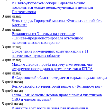
В Свято-Духовском соборе Саратова можно
поклониться мощам великомученика и целителя
Пантелеимона
3 дня назад
День города. Городской мюзикл «Энгельс, я с тобой».
Кастинг!
3 дня назад
Вокалистка из Энгельса на фестивале
«Синева»продемонстрировала отточенное
исполнительское мастерство
3 дня назад
Обновление инженерных коммуникаций в 11
населенных пунктах области
4 дня назад
Максим Леонов провёл встречу с жителями, чье
имущество пострадало в результате атаки БПЛА
4 дня назад
В Саратовской области ожидается жаркая и сухая погода
5 дней назад
Благоустройство территорий рядом с «Бульваром роз»
5 дней назад
Глава ЭМР Максим Леонов провёл приём участников
СВО и членов их семей
5 дней назад
В августе всех россиян ждет ряд изменений в