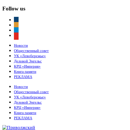
Follow us
vkontakte
odnoklassniki
telegram
youtube
Новости
Общественный совет
УК «Левобережье»
Деловой Энгельс
КРЦ «Империя»
Книга памяти
РЕКЛАМА
Новости
Общественный совет
УК «Левобережье»
Деловой Энгельс
КРЦ «Империя»
Книга памяти
РЕКЛАМА