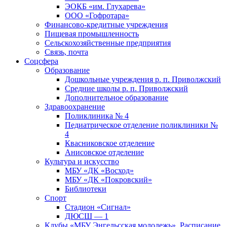
ЭОКБ «им. Глухарева»
ООО «Гофротара»
Финансово-кредитные учреждения
Пищевая промышленность
Сельскохозяйственные предприятия
Связь, почта
Соцсфера
Образование
Дошкольные учреждения р. п. Приволжский
Средние школы р. п. Приволжский
Дополнительное образование
Здравоохранение
Поликлиника № 4
Педиатрическое отделение поликлиники №
4
Квасниковское отделение
Анисовское отделение
Культура и искусство
МБУ «ДК «Восход»
МБУ «ДК «Покровский»
Библиотеки
Спорт
Стадион «Сигнал»
ДЮСШ — 1
Клубы «МБУ Энгельсская молодежь». Расписание