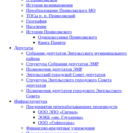
История возникновения
Преобразование Приволжского МО
ТОСы р. п. Приволжский
География
Население
История Приволжского
Одноклассники Приволжского
Книга Памяти
Депутаты
Собрание депутатов Энгельсского муниципального
района
Структура Собрания депутатов ЭМР
Полномочия депутатов ЭМР
Энгельсский городской Совет депутатов
Структура Энгельсского городского Совета
депутатов
Полномочия депутатов городского Энгельсского
Совета
Инфраструктура
Предприятия перерабатывающих производств
ООО ЭПО «Сигнал»
ЭОКБ «им. Глухарева»
ООО «Гофротара»
Финансово-кредитные учреждения