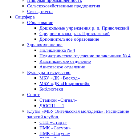
Пищевая промышленность
Сельскохозяйственные предприятия
Связь, почта
Соцсфера
Образование
Дошкольные учреждения р. п. Приволжский
Средние школы р. п. Приволжский
Дополнительное образование
Здравоохранение
Поликлиника № 4
Педиатрическое отделение поликлиники № 4
Квасниковское отделение
Анисовское отделение
Культура и искусство
МБУ «ДК «Восход»
МБУ «ДК «Покровский»
Библиотеки
Спорт
Стадион «Сигнал»
ДЮСШ — 1
Клубы «МБУ Энгельсская молодежь». Расписание
занятий клубов.
СТЦ «Старт»
ПМК «Сатурн»
ПМК «Лагуна»