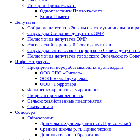
История Приволжского
Одноклассники Приволжского
Книга Памяти
Депутаты
Собрание депутатов Энгельсского муниципального ра
Структура Собрания депутатов ЭМР
Полномочия депутатов ЭМР
Энгельсский городской Совет депутатов
Структура Энгельсского городского Совета депутатов
Полномочия депутатов городского Энгельсского Сове
Инфраструктура
Предприятия перерабатывающих производств
ООО ЭПО «Сигнал»
ЭОКБ «им. Глухарева»
ООО «Гофротара»
Финансово-кредитные учреждения
Пищевая промышленность
Сельскохозяйственные предприятия
Связь, почта
Соцсфера
Образование
Дошкольные учреждения р. п. Приволжский
Средние школы р. п. Приволжский
Дополнительное образование