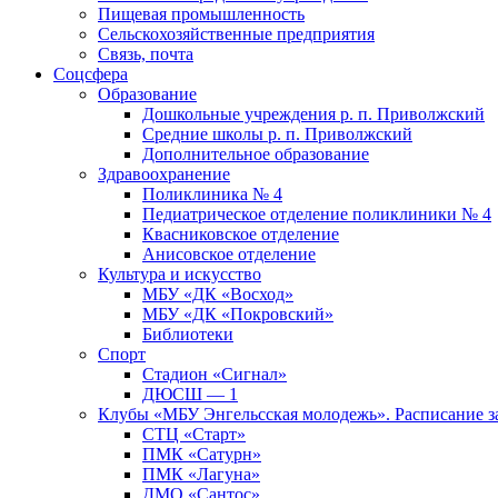
Пищевая промышленность
Сельскохозяйственные предприятия
Связь, почта
Соцсфера
Образование
Дошкольные учреждения р. п. Приволжский
Средние школы р. п. Приволжский
Дополнительное образование
Здравоохранение
Поликлиника № 4
Педиатрическое отделение поликлиники № 4
Квасниковское отделение
Анисовское отделение
Культура и искусство
МБУ «ДК «Восход»
МБУ «ДК «Покровский»
Библиотеки
Спорт
Стадион «Сигнал»
ДЮСШ — 1
Клубы «МБУ Энгельсская молодежь». Расписание з
СТЦ «Старт»
ПМК «Сатурн»
ПМК «Лагуна»
ДМО «Сантос»