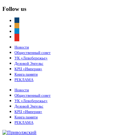
Follow us
vkontakte
odnoklassniki
telegram
youtube
Новости
Общественный совет
УК «Левобережье»
Деловой Энгельс
КРЦ «Империя»
Книга памяти
РЕКЛАМА
Новости
Общественный совет
УК «Левобережье»
Деловой Энгельс
КРЦ «Империя»
Книга памяти
РЕКЛАМА