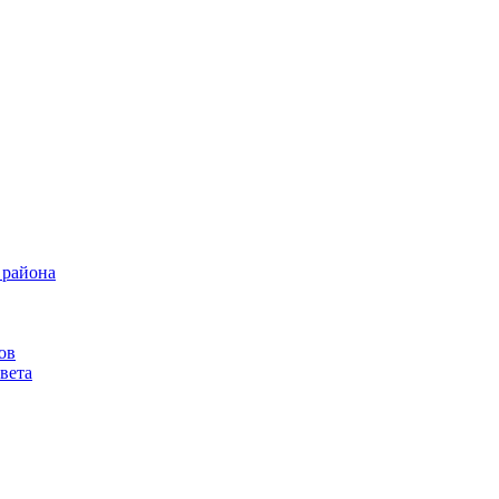
 района
ов
вета