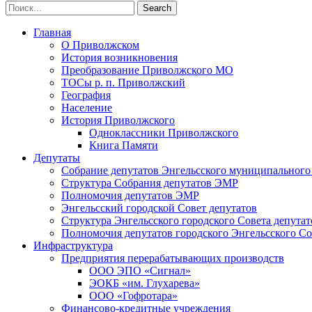
Главная
О Приволжском
История возникновения
Преобразование Приволжского МО
ТОСы р. п. Приволжский
География
Население
История Приволжского
Одноклассники Приволжского
Книга Памяти
Депутаты
Собрание депутатов Энгельсского муниципального
Структура Собрания депутатов ЭМР
Полномочия депутатов ЭМР
Энгельсский городской Совет депутатов
Структура Энгельсского городского Совета депутат
Полномочия депутатов городского Энгельсского Со
Инфраструктура
Предприятия перерабатывающих производств
ООО ЭПО «Сигнал»
ЭОКБ «им. Глухарева»
ООО «Гофротара»
Финансово-кредитные учреждения