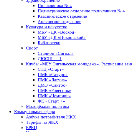
Здравоохранение
Поликлиника № 4
Педиатрическое отделение поликлиники № 4
Квасниковское отделение
Анисовское отделение
Культура и искусство
МБУ «ДК «Восход»
МБУ «ДК «Покровский»
Библиотеки
Спорт
Стадион «Сигнал»
ДЮСШ — 1
Клубы «МБУ Энгельсская молодежь». Расписание заня
СТЦ «Старт»
ПМК «Сатурн»
ПМК «Лагуна»
ДМО «Сантос»
ПМК «Ровесник»
ПМК «Чемпион»
ФК «Старт +»
Молодёжная политика
Коммунальная сфера
Азбука потребителя ЖКХ
Тарифы по ЖКХ
ЕРКЦ