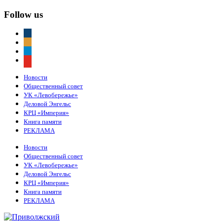
Follow us
vkontakte
odnoklassniki
telegram
youtube
Новости
Общественный совет
УК «Левобережье»
Деловой Энгельс
КРЦ «Империя»
Книга памяти
РЕКЛАМА
Новости
Общественный совет
УК «Левобережье»
Деловой Энгельс
КРЦ «Империя»
Книга памяти
РЕКЛАМА