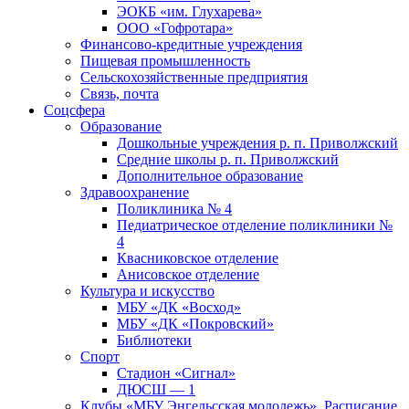
ЭОКБ «им. Глухарева»
ООО «Гофротара»
Финансово-кредитные учреждения
Пищевая промышленность
Сельскохозяйственные предприятия
Связь, почта
Соцсфера
Образование
Дошкольные учреждения р. п. Приволжский
Средние школы р. п. Приволжский
Дополнительное образование
Здравоохранение
Поликлиника № 4
Педиатрическое отделение поликлиники №
4
Квасниковское отделение
Анисовское отделение
Культура и искусство
МБУ «ДК «Восход»
МБУ «ДК «Покровский»
Библиотеки
Спорт
Стадион «Сигнал»
ДЮСШ — 1
Клубы «МБУ Энгельсская молодежь». Расписание