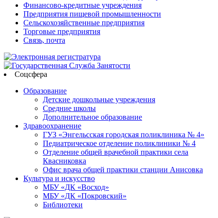
Финансово-кредитные учреждения
Предприятия пищевой промышленности
Сельскохозяйственные предприятия
Торговые предприятия
Связь, почта
Соцсфера
Образование
Детские дошкольные учреждения
Средние школы
Дополнительное образование
Здравоохранение
ГУЗ «Энгельсская городская поликлиника № 4»
Педиатрическое отделение поликлиники № 4
Отделение общей врачебной практики села
Квасниковка
Офис врача общей практики станции Анисовка
Культура и искусство
МБУ «ДК «Восход»
МБУ «ДК «Покровский»
Библиотеки