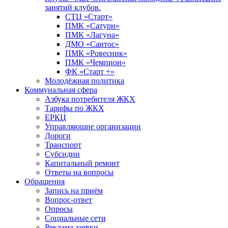
занятий клубов.
СТЦ «Старт»
ПМК «Сатурн»
ПМК «Лагуна»
ДМО «Сантос»
ПМК «Ровесник»
ПМК «Чемпион»
ФК «Старт +»
Молодёжная политика
Коммунальная сфера
Азбука потребителя ЖКХ
Тарифы по ЖКХ
ЕРКЦ
Управляющие организации
Дороги
Транспорт
Субсидии
Капитальный ремонт
Ответы на вопросы
Обращения
Запись на приём
Вопрос-ответ
Опросы
Социальные сети
Реклама заявки