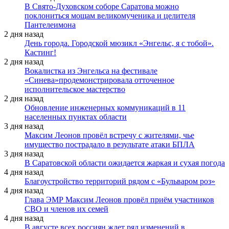
В Свято-Духовском соборе Саратова можно
поклониться мощам великомученика и целителя
Пантелеимона
2 дня назад
День города. Городской мюзикл «Энгельс, я с тобой».
Кастинг!
2 дня назад
Вокалистка из Энгельса на фестивале
«Синева»продемонстрировала отточенное
исполнительское мастерство
2 дня назад
Обновление инженерных коммуникаций в 11
населенных пунктах области
3 дня назад
Максим Леонов провёл встречу с жителями, чье
имущество пострадало в результате атаки БПЛА
3 дня назад
В Саратовской области ожидается жаркая и сухая погода
4 дня назад
Благоустройство территорий рядом с «Бульваром роз»
4 дня назад
Глава ЭМР Максим Леонов провёл приём участников
СВО и членов их семей
4 дня назад
В августе всех россиян ждет ряд изменений в