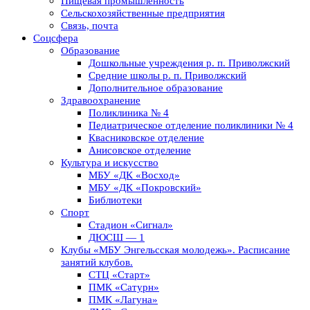
Пищевая промышленность
Сельскохозяйственные предприятия
Связь, почта
Соцсфера
Образование
Дошкольные учреждения р. п. Приволжский
Средние школы р. п. Приволжский
Дополнительное образование
Здравоохранение
Поликлиника № 4
Педиатрическое отделение поликлиники № 4
Квасниковское отделение
Анисовское отделение
Культура и искусство
МБУ «ДК «Восход»
МБУ «ДК «Покровский»
Библиотеки
Спорт
Стадион «Сигнал»
ДЮСШ — 1
Клубы «МБУ Энгельсская молодежь». Расписание
занятий клубов.
СТЦ «Старт»
ПМК «Сатурн»
ПМК «Лагуна»