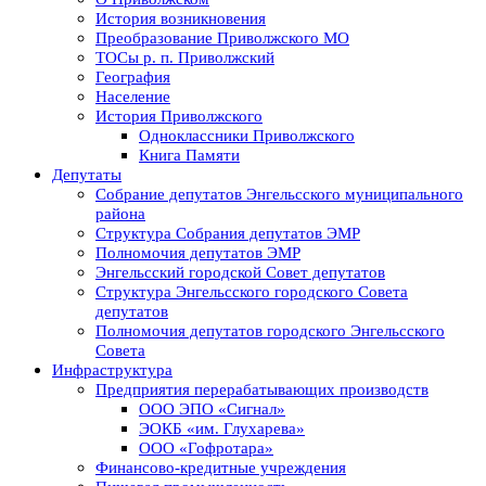
История возникновения
Преобразование Приволжского МО
ТОСы р. п. Приволжский
География
Население
История Приволжского
Одноклассники Приволжского
Книга Памяти
Депутаты
Собрание депутатов Энгельсского муниципального
района
Структура Собрания депутатов ЭМР
Полномочия депутатов ЭМР
Энгельсский городской Совет депутатов
Структура Энгельсского городского Совета
депутатов
Полномочия депутатов городского Энгельсского
Совета
Инфраструктура
Предприятия перерабатывающих производств
ООО ЭПО «Сигнал»
ЭОКБ «им. Глухарева»
ООО «Гофротара»
Финансово-кредитные учреждения