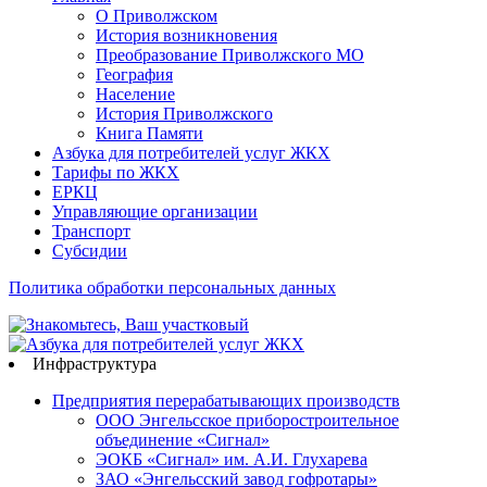
О Приволжском
История возникновения
Преобразование Приволжского МО
География
Население
История Приволжского
Книга Памяти
Азбука для потребителей услуг ЖКХ
Тарифы по ЖКХ
ЕРКЦ
Управляющие организации
Транспорт
Субсидии
Политика обработки персональных данных
Инфраструктура
Предприятия перерабатывающих производств
ООО Энгельсское приборостроительное
объединение «Сигнал»
ЭОКБ «Сигнал» им. А.И. Глухарева
ЗАО «Энгельсский завод гофротары»