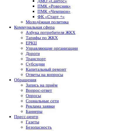
ДМО «Сантос»
ПМК «Ровесник»
ПМК «Чемпион»
ФК «Старт +»
Молодёжная политика
Коммунальная сфера
Азбука потребителя ЖКХ
Тарифы по ЖКХ
ЕРКЦ
Управляющие организации
Дороги
Транспорт
Субсидии
Капитальный ремонт
Ответы на вопросы
Обращения
Запись на приём
Вопрос-ответ
Опросы
Социальные сети
Реклама заявки
Баннеры
Пресс-центр
Газеты
Безопасность