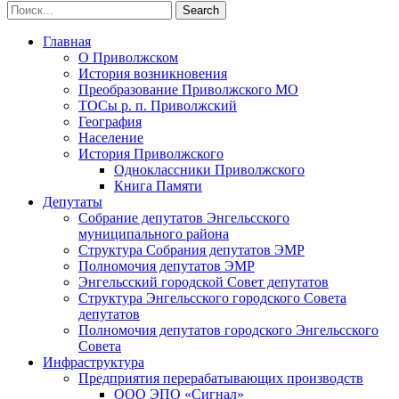
Главная
О Приволжском
История возникновения
Преобразование Приволжского МО
ТОСы р. п. Приволжский
География
Население
История Приволжского
Одноклассники Приволжского
Книга Памяти
Депутаты
Собрание депутатов Энгельсского
муниципального района
Структура Собрания депутатов ЭМР
Полномочия депутатов ЭМР
Энгельсский городской Совет депутатов
Структура Энгельсского городского Совета
депутатов
Полномочия депутатов городского Энгельсского
Совета
Инфраструктура
Предприятия перерабатывающих производств
ООО ЭПО «Сигнал»