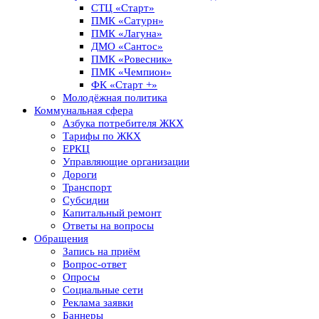
СТЦ «Старт»
ПМК «Сатурн»
ПМК «Лагуна»
ДМО «Сантос»
ПМК «Ровесник»
ПМК «Чемпион»
ФК «Старт +»
Молодёжная политика
Коммунальная сфера
Азбука потребителя ЖКХ
Тарифы по ЖКХ
ЕРКЦ
Управляющие организации
Дороги
Транспорт
Субсидии
Капитальный ремонт
Ответы на вопросы
Обращения
Запись на приём
Вопрос-ответ
Опросы
Социальные сети
Реклама заявки
Баннеры