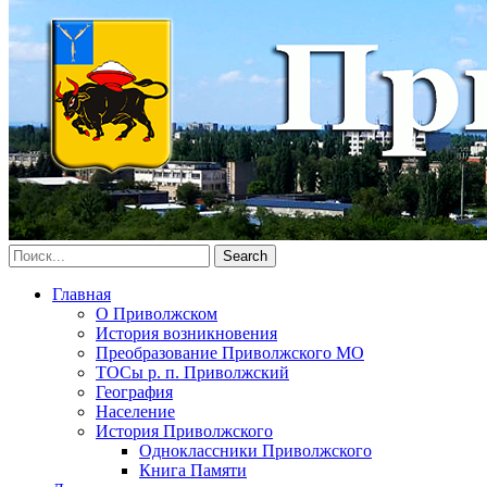
Главная
О Приволжском
История возникновения
Преобразование Приволжского МО
ТОСы р. п. Приволжский
География
Население
История Приволжского
Одноклассники Приволжского
Книга Памяти