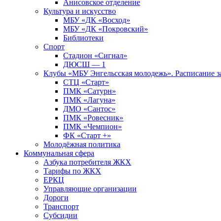
Анисовское отделение
Культура и искусство
МБУ «ДК «Восход»
МБУ «ДК «Покровский»
Библиотеки
Спорт
Стадион «Сигнал»
ДЮСШ — 1
Клубы «МБУ Энгельсская молодежь». Расписание з
СТЦ «Старт»
ПМК «Сатурн»
ПМК «Лагуна»
ДМО «Сантос»
ПМК «Ровесник»
ПМК «Чемпион»
ФК «Старт +»
Молодёжная политика
Коммунальная сфера
Азбука потребителя ЖКХ
Тарифы по ЖКХ
ЕРКЦ
Управляющие организации
Дороги
Транспорт
Субсидии