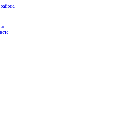
 района
ов
вета