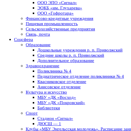
ООО ЭПО «Сигнал»
ЭОКБ «им. Глухарева»
ООО «Гофротара»
Финансово-кредитные учреждения
Пищевая промышленность
Сельскохозяйственные предприятия
Связь, почта
Соцсфера
Образование
Дошкольные учреждения р. п. Приволжский
Средние школы р. п. Приволжский
Дополнительное образование
Здравоохранение
Поликлиника № 4
Педиатрическое отделение поликлиники № 4
Квасниковское отделение
Анисовское отделение
Культура и искусство
МБУ «ДК «Восход»
МБУ «ДК «Покровский»
Библиотеки
Спорт
Стадион «Сигнал»
ДЮСШ — 1
Клубы «МБУ Энгельсская молодежь». Расписание заня