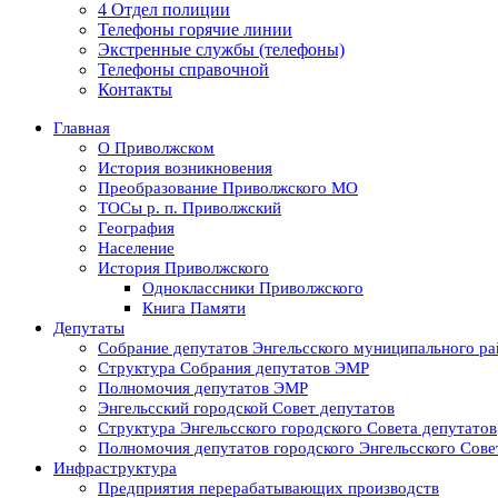
4 Отдел полиции
Телефоны горячие линии
Экстренные службы (телефоны)
Телефоны справочной
Контакты
Главная
О Приволжском
История возникновения
Преобразование Приволжского МО
ТОСы р. п. Приволжский
География
Население
История Приволжского
Одноклассники Приволжского
Книга Памяти
Депутаты
Собрание депутатов Энгельсского муниципального ра
Структура Собрания депутатов ЭМР
Полномочия депутатов ЭМР
Энгельсский городской Совет депутатов
Структура Энгельсского городского Совета депутатов
Полномочия депутатов городского Энгельсского Сове
Инфраструктура
Предприятия перерабатывающих производств