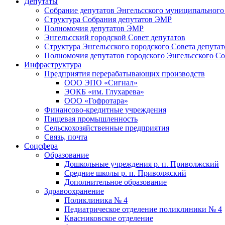
Депутаты
Собрание депутатов Энгельсского муниципального
Структура Собрания депутатов ЭМР
Полномочия депутатов ЭМР
Энгельсский городской Совет депутатов
Структура Энгельсского городского Совета депутат
Полномочия депутатов городского Энгельсского Со
Инфраструктура
Предприятия перерабатывающих производств
ООО ЭПО «Сигнал»
ЭОКБ «им. Глухарева»
ООО «Гофротара»
Финансово-кредитные учреждения
Пищевая промышленность
Сельскохозяйственные предприятия
Связь, почта
Соцсфера
Образование
Дошкольные учреждения р. п. Приволжский
Средние школы р. п. Приволжский
Дополнительное образование
Здравоохранение
Поликлиника № 4
Педиатрическое отделение поликлиники № 4
Квасниковское отделение