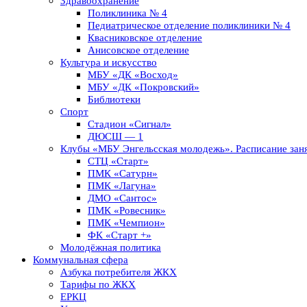
Здравоохранение
Поликлиника № 4
Педиатрическое отделение поликлиники № 4
Квасниковское отделение
Анисовское отделение
Культура и искусство
МБУ «ДК «Восход»
МБУ «ДК «Покровский»
Библиотеки
Спорт
Стадион «Сигнал»
ДЮСШ — 1
Клубы «МБУ Энгельсская молодежь». Расписание заня
СТЦ «Старт»
ПМК «Сатурн»
ПМК «Лагуна»
ДМО «Сантос»
ПМК «Ровесник»
ПМК «Чемпион»
ФК «Старт +»
Молодёжная политика
Коммунальная сфера
Азбука потребителя ЖКХ
Тарифы по ЖКХ
ЕРКЦ