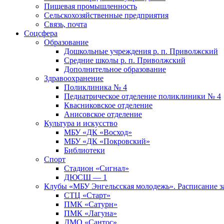
Пищевая промышленность
Сельскохозяйственные предприятия
Связь, почта
Соцсфера
Образование
Дошкольные учреждения р. п. Приволжский
Средние школы р. п. Приволжский
Дополнительное образование
Здравоохранение
Поликлиника № 4
Педиатрическое отделение поликлиники № 4
Квасниковское отделение
Анисовское отделение
Культура и искусство
МБУ «ДК «Восход»
МБУ «ДК «Покровский»
Библиотеки
Спорт
Стадион «Сигнал»
ДЮСШ — 1
Клубы «МБУ Энгельсская молодежь». Расписание з
СТЦ «Старт»
ПМК «Сатурн»
ПМК «Лагуна»
ДМО «Сантос»