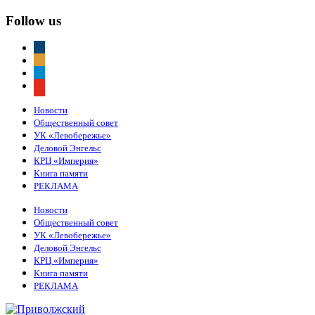
Follow us
vkontakte
odnoklassniki
telegram
youtube
Новости
Общественный совет
УК «Левобережье»
Деловой Энгельс
КРЦ «Империя»
Книга памяти
РЕКЛАМА
Новости
Общественный совет
УК «Левобережье»
Деловой Энгельс
КРЦ «Империя»
Книга памяти
РЕКЛАМА