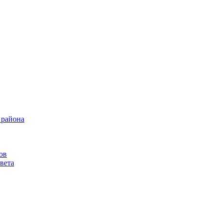
 района
ов
вета