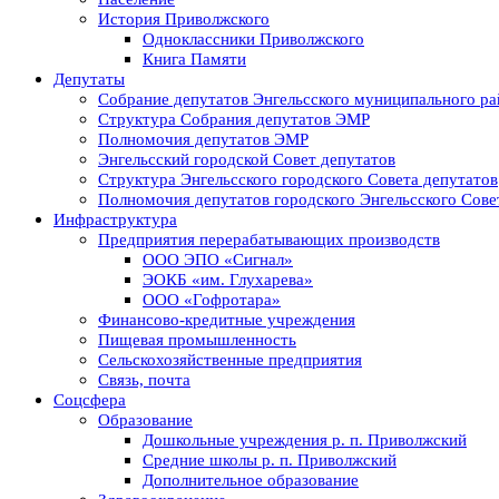
История Приволжского
Одноклассники Приволжского
Книга Памяти
Депутаты
Собрание депутатов Энгельсского муниципального ра
Структура Собрания депутатов ЭМР
Полномочия депутатов ЭМР
Энгельсский городской Совет депутатов
Структура Энгельсского городского Совета депутатов
Полномочия депутатов городского Энгельсского Сове
Инфраструктура
Предприятия перерабатывающих производств
ООО ЭПО «Сигнал»
ЭОКБ «им. Глухарева»
ООО «Гофротара»
Финансово-кредитные учреждения
Пищевая промышленность
Сельскохозяйственные предприятия
Связь, почта
Соцсфера
Образование
Дошкольные учреждения р. п. Приволжский
Средние школы р. п. Приволжский
Дополнительное образование