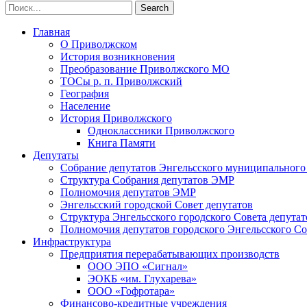
Главная
О Приволжском
История возникновения
Преобразование Приволжского МО
ТОСы р. п. Приволжский
География
Население
История Приволжского
Одноклассники Приволжского
Книга Памяти
Депутаты
Собрание депутатов Энгельсского муниципального
Структура Собрания депутатов ЭМР
Полномочия депутатов ЭМР
Энгельсский городской Совет депутатов
Структура Энгельсского городского Совета депутат
Полномочия депутатов городского Энгельсского Со
Инфраструктура
Предприятия перерабатывающих производств
ООО ЭПО «Сигнал»
ЭОКБ «им. Глухарева»
ООО «Гофротара»
Финансово-кредитные учреждения