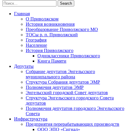
Главная
О Приволжском
История возникновения
Преобразование Приволжского МО
ТОСы р. п. Приволжский
География
Население
История Приволжского
Одноклассники Приволжского
Книга Памяти
Депутаты
Собрание депутатов Энгельсского
муниципального района
Структура Собрания депутатов ЭМР
Полномочия депутатов ЭМР
Энгельсский городской Совет депутатов
Структура Энгельсского городского Совета
депутатов
Полномочия депутатов городского Энгельсского
Совета
Инфраструктура
Предприятия перерабатывающих производств
ООО ЭПО «Сигнал»