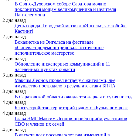
В Свято-Духовском соборе Саратова можно
поклониться мощам великомученика и целителя
Пантелеимона
2 дня назад
День города. Городской мюзикл «Энгельс, я с тобой».
Кастинг!
2 дня назад
Вокалистка из Энгельса на фестивале
«Синева»продемонстрировала отточенное
исполнительское мастерство
2 дня назад
Обновление инженерных коммуникаций в 11
населенных пунктах области
3 дня назад
Максим Леонов провёл встречу с жителями, чье
имущество пострадало в результате атаки БПЛА
3 дня назад
В Саратовской области ожидается жаркая и сухая погода
4 дня назад
Благоустройство территорий рядом с «Бульваром роз»
4 дня назад
Глава ЭМР Максим Леонов провёл приём участников
СВО и членов их семей
4 дня назад
В августе всех россиян ждет ряд изменений в