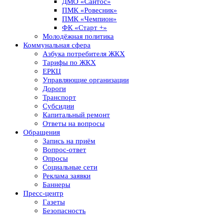
ДМО «Сантос»
ПМК «Ровесник»
ПМК «Чемпион»
ФК «Старт +»
Молодёжная политика
Коммунальная сфера
Азбука потребителя ЖКХ
Тарифы по ЖКХ
ЕРКЦ
Управляющие организации
Дороги
Транспорт
Субсидии
Капитальный ремонт
Ответы на вопросы
Обращения
Запись на приём
Вопрос-ответ
Опросы
Социальные сети
Реклама заявки
Баннеры
Пресс-центр
Газеты
Безопасность