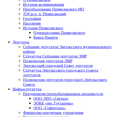
История возникновения
Преобразование Приволжского МО
ТОСы р. п. Приволжский
География
Население
История Приволжского
Одноклассники Приволжского
Книга Памяти
Депутаты
Собрание депутатов Энгельсского муниципального
района
Структура Собрания депутатов ЭМР
Полномочия депутатов ЭМР
Энгельсский городской Совет депутатов
Структура Энгельсского городского Совета
депутатов
Полномочия депутатов городского Энгельсского
Совета
Инфраструктура
Предприятия перерабатывающих производств
ООО ЭПО «Сигнал»
ЭОКБ «им. Глухарева»
ООО «Гофротара»
Финансово-кредитные учреждения