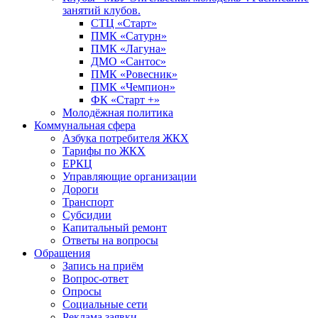
занятий клубов.
СТЦ «Старт»
ПМК «Сатурн»
ПМК «Лагуна»
ДМО «Сантос»
ПМК «Ровесник»
ПМК «Чемпион»
ФК «Старт +»
Молодёжная политика
Коммунальная сфера
Азбука потребителя ЖКХ
Тарифы по ЖКХ
ЕРКЦ
Управляющие организации
Дороги
Транспорт
Субсидии
Капитальный ремонт
Ответы на вопросы
Обращения
Запись на приём
Вопрос-ответ
Опросы
Социальные сети
Реклама заявки