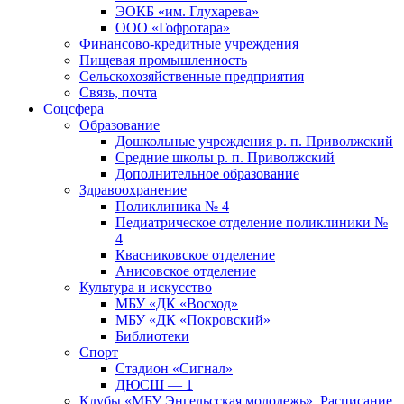
ЭОКБ «им. Глухарева»
ООО «Гофротара»
Финансово-кредитные учреждения
Пищевая промышленность
Сельскохозяйственные предприятия
Связь, почта
Соцсфера
Образование
Дошкольные учреждения р. п. Приволжский
Средние школы р. п. Приволжский
Дополнительное образование
Здравоохранение
Поликлиника № 4
Педиатрическое отделение поликлиники №
4
Квасниковское отделение
Анисовское отделение
Культура и искусство
МБУ «ДК «Восход»
МБУ «ДК «Покровский»
Библиотеки
Спорт
Стадион «Сигнал»
ДЮСШ — 1
Клубы «МБУ Энгельсская молодежь». Расписание