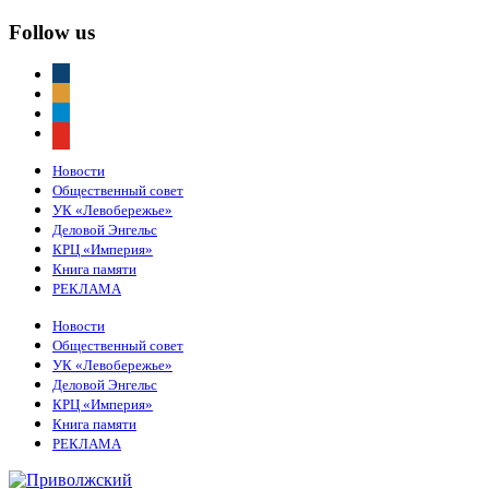
Follow us
vkontakte
odnoklassniki
telegram
youtube
Новости
Общественный совет
УК «Левобережье»
Деловой Энгельс
КРЦ «Империя»
Книга памяти
РЕКЛАМА
Новости
Общественный совет
УК «Левобережье»
Деловой Энгельс
КРЦ «Империя»
Книга памяти
РЕКЛАМА