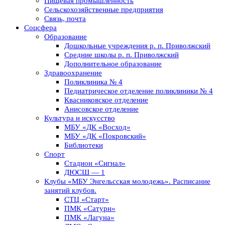
Пищевая промышленность
Сельскохозяйственные предприятия
Связь, почта
Соцсфера
Образование
Дошкольные учреждения р. п. Приволжский
Средние школы р. п. Приволжский
Дополнительное образование
Здравоохранение
Поликлиника № 4
Педиатрическое отделение поликлиники № 4
Квасниковское отделение
Анисовское отделение
Культура и искусство
МБУ «ДК «Восход»
МБУ «ДК «Покровский»
Библиотеки
Спорт
Стадион «Сигнал»
ДЮСШ — 1
Клубы «МБУ Энгельсская молодежь». Расписание
занятий клубов.
СТЦ «Старт»
ПМК «Сатурн»
ПМК «Лагуна»