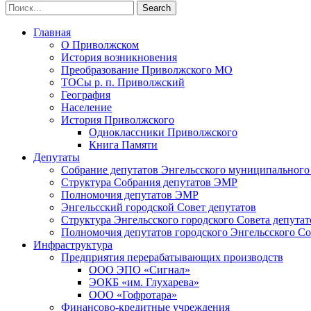
Главная
О Приволжском
История возникновения
Преобразование Приволжского МО
ТОСы р. п. Приволжский
География
Население
История Приволжского
Одноклассники Приволжского
Книга Памяти
Депутаты
Собрание депутатов Энгельсского муниципального
Структура Собрания депутатов ЭМР
Полномочия депутатов ЭМР
Энгельсский городской Совет депутатов
Структура Энгельсского городского Совета депутат
Полномочия депутатов городского Энгельсского Со
Инфраструктура
Предприятия перерабатывающих производств
ООО ЭПО «Сигнал»
ЭОКБ «им. Глухарева»
ООО «Гофротара»
Финансово-кредитные учреждения