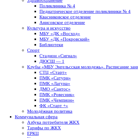
Здравоохранение
Поликлиника № 4
Педиатрическое отделение поликлиники № 4
Квасниковское отделение
Анисовское отделение
Культура и искусство
МБУ «ДК «Восход»
МБУ «ДК «Покровский»
Библиотеки
Спорт
Стадион «Сигнал»
ДЮСШ — 1
Клубы «МБУ Энгельсская молодежь». Расписание заня
СТЦ «Старт»
ПМК «Сатурн»
ПМК «Лагуна»
ДМО «Сантос»
ПМК «Ровесник»
ПМК «Чемпион»
ФК «Старт +»
Молодёжная политика
Коммунальная сфера
Азбука потребителя ЖКХ
Тарифы по ЖКХ
ЕРКЦ