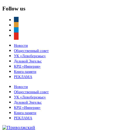
Follow us
vkontakte
odnoklassniki
telegram
youtube
Новости
Общественный совет
УК «Левобережье»
Деловой Энгельс
КРЦ «Империя»
Книга памяти
РЕКЛАМА
Новости
Общественный совет
УК «Левобережье»
Деловой Энгельс
КРЦ «Империя»
Книга памяти
РЕКЛАМА