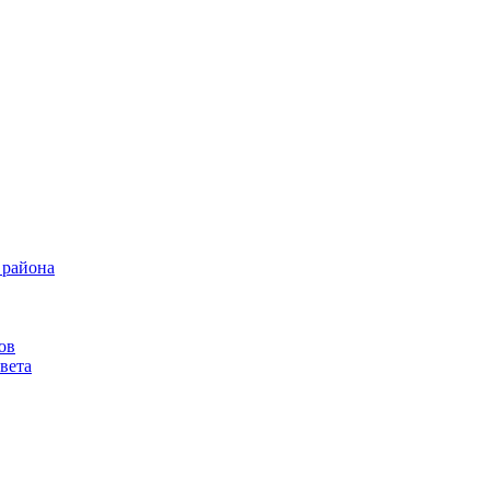
 района
ов
вета