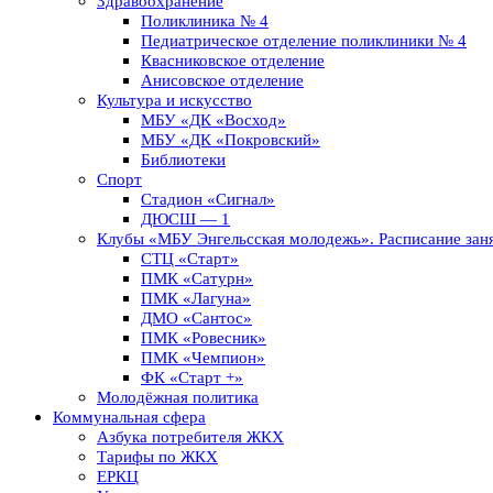
Здравоохранение
Поликлиника № 4
Педиатрическое отделение поликлиники № 4
Квасниковское отделение
Анисовское отделение
Культура и искусство
МБУ «ДК «Восход»
МБУ «ДК «Покровский»
Библиотеки
Спорт
Стадион «Сигнал»
ДЮСШ — 1
Клубы «МБУ Энгельсская молодежь». Расписание заня
СТЦ «Старт»
ПМК «Сатурн»
ПМК «Лагуна»
ДМО «Сантос»
ПМК «Ровесник»
ПМК «Чемпион»
ФК «Старт +»
Молодёжная политика
Коммунальная сфера
Азбука потребителя ЖКХ
Тарифы по ЖКХ
ЕРКЦ