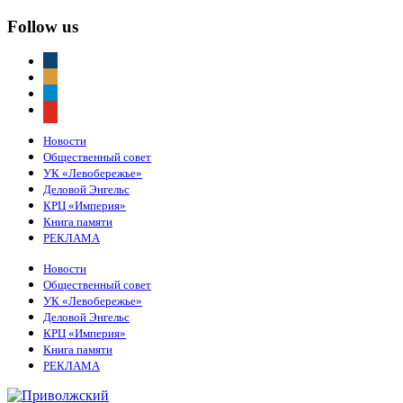
Follow us
vkontakte
odnoklassniki
telegram
youtube
Новости
Общественный совет
УК «Левобережье»
Деловой Энгельс
КРЦ «Империя»
Книга памяти
РЕКЛАМА
Новости
Общественный совет
УК «Левобережье»
Деловой Энгельс
КРЦ «Империя»
Книга памяти
РЕКЛАМА