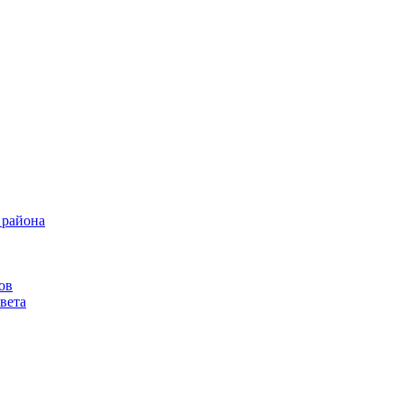
 района
ов
вета