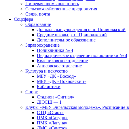
Пищевая промышленность
Сельскохозяйственные предприятия
Связь, почта
Соцсфера
Образование
Дошкольные учреждения р. п. Приволжский
Средние школы р. п. Приволжский
Дополнительное образование
Здравоохранение
Поликлиника № 4
Педиатрическое отделение поликлиники № 4
Квасниковское отделение
Анисовское отделение
Культура и искусство
МБУ «ДК «Восход»
МБУ «ДК «Покровский»
Библиотеки
Спорт
Стадион «Сигнал»
ДЮСШ — 1
Клубы «МБУ Энгельсская молодежь». Расписание з
СТЦ «Старт»
ПМК «Сатурн»
ПМК «Лагуна»
ДМО «Сантос»