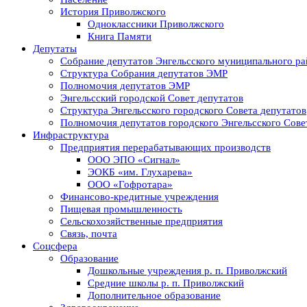
История Приволжского
Одноклассники Приволжского
Книга Памяти
Депутаты
Собрание депутатов Энгельсского муниципального ра
Структура Собрания депутатов ЭМР
Полномочия депутатов ЭМР
Энгельсский городской Совет депутатов
Структура Энгельсского городского Совета депутатов
Полномочия депутатов городского Энгельсского Сове
Инфраструктура
Предприятия перерабатывающих производств
ООО ЭПО «Сигнал»
ЭОКБ «им. Глухарева»
ООО «Гофротара»
Финансово-кредитные учреждения
Пищевая промышленность
Сельскохозяйственные предприятия
Связь, почта
Соцсфера
Образование
Дошкольные учреждения р. п. Приволжский
Средние школы р. п. Приволжский
Дополнительное образование