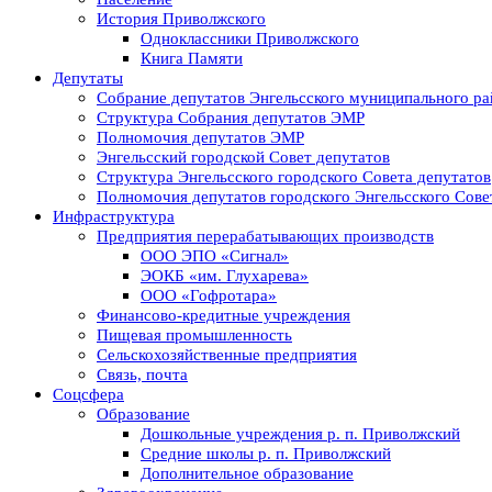
История Приволжского
Одноклассники Приволжского
Книга Памяти
Депутаты
Собрание депутатов Энгельсского муниципального ра
Структура Собрания депутатов ЭМР
Полномочия депутатов ЭМР
Энгельсский городской Совет депутатов
Структура Энгельсского городского Совета депутатов
Полномочия депутатов городского Энгельсского Сове
Инфраструктура
Предприятия перерабатывающих производств
ООО ЭПО «Сигнал»
ЭОКБ «им. Глухарева»
ООО «Гофротара»
Финансово-кредитные учреждения
Пищевая промышленность
Сельскохозяйственные предприятия
Связь, почта
Соцсфера
Образование
Дошкольные учреждения р. п. Приволжский
Средние школы р. п. Приволжский
Дополнительное образование