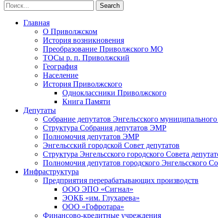
Главная
О Приволжском
История возникновения
Преобразование Приволжского МО
ТОСы р. п. Приволжский
География
Население
История Приволжского
Одноклассники Приволжского
Книга Памяти
Депутаты
Собрание депутатов Энгельсского муниципального
Структура Собрания депутатов ЭМР
Полномочия депутатов ЭМР
Энгельсский городской Совет депутатов
Структура Энгельсского городского Совета депутат
Полномочия депутатов городского Энгельсского Со
Инфраструктура
Предприятия перерабатывающих производств
ООО ЭПО «Сигнал»
ЭОКБ «им. Глухарева»
ООО «Гофротара»
Финансово-кредитные учреждения