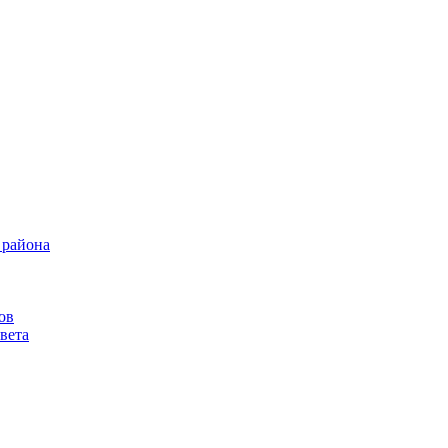
 района
ов
вета