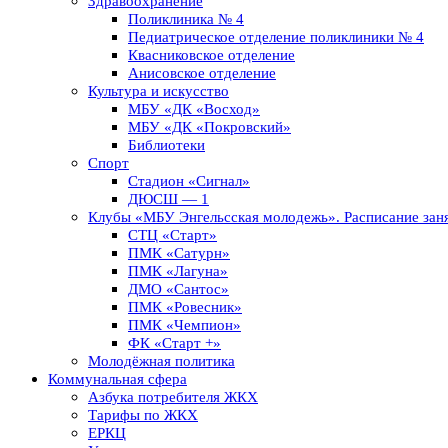
Здравоохранение
Поликлиника № 4
Педиатрическое отделение поликлиники № 4
Квасниковское отделение
Анисовское отделение
Культура и искусство
МБУ «ДК «Восход»
МБУ «ДК «Покровский»
Библиотеки
Спорт
Стадион «Сигнал»
ДЮСШ — 1
Клубы «МБУ Энгельсская молодежь». Расписание заня
СТЦ «Старт»
ПМК «Сатурн»
ПМК «Лагуна»
ДМО «Сантос»
ПМК «Ровесник»
ПМК «Чемпион»
ФК «Старт +»
Молодёжная политика
Коммунальная сфера
Азбука потребителя ЖКХ
Тарифы по ЖКХ
ЕРКЦ