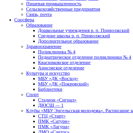
Пищевая промышленность
Сельскохозяйственные предприятия
Связь, почта
Соцсфера
Образование
Дошкольные учреждения р. п. Приволжский
Средние школы р. п. Приволжский
Дополнительное образование
Здравоохранение
Поликлиника № 4
Педиатрическое отделение поликлиники № 4
Квасниковское отделение
Анисовское отделение
Культура и искусство
МБУ «ДК «Восход»
МБУ «ДК «Покровский»
Библиотеки
Спорт
Стадион «Сигнал»
ДЮСШ — 1
Клубы «МБУ Энгельсская молодежь». Расписание з
СТЦ «Старт»
ПМК «Сатурн»
ПМК «Лагуна»
ДМО «Сантос»