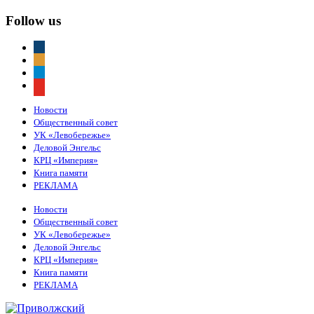
Follow us
vkontakte
odnoklassniki
telegram
youtube
Новости
Общественный совет
УК «Левобережье»
Деловой Энгельс
КРЦ «Империя»
Книга памяти
РЕКЛАМА
Новости
Общественный совет
УК «Левобережье»
Деловой Энгельс
КРЦ «Империя»
Книга памяти
РЕКЛАМА