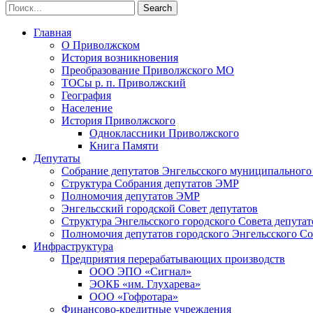
Главная
О Приволжском
История возникновения
Преобразование Приволжского МО
ТОСы р. п. Приволжский
География
Население
История Приволжского
Одноклассники Приволжского
Книга Памяти
Депутаты
Собрание депутатов Энгельсского муниципального
Структура Собрания депутатов ЭМР
Полномочия депутатов ЭМР
Энгельсский городской Совет депутатов
Структура Энгельсского городского Совета депутат
Полномочия депутатов городского Энгельсского Со
Инфраструктура
Предприятия перерабатывающих производств
ООО ЭПО «Сигнал»
ЭОКБ «им. Глухарева»
ООО «Гофротара»
Финансово-кредитные учреждения