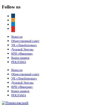
Follow us
vkontakte
odnoklassniki
telegram
youtube
Новости
Общественный совет
УК «Левобережье»
Деловой Энгельс
КРЦ «Империя»
Книга памяти
РЕКЛАМА
Новости
Общественный совет
УК «Левобережье»
Деловой Энгельс
КРЦ «Империя»
Книга памяти
РЕКЛАМА