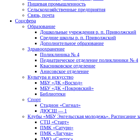
Пищевая промышленность
Сельскохозяйственные предприятия
Связь, почта
Соцсфера
Образование
Дошкольные учреждения р. п. Приволжский
Средние школы р. п. Приволжский
Дополнительное образование
Здравоохранение
Поликлиника № 4
Педиатрическое отделение поликлиники № 4
Квасниковское отделение
Анисовское отделение
Культура и искусство
МБУ «ДК «Восход»
МБУ «ДК «Покровский»
Библиотеки
Спорт
Стадион «Сигнал»
ДЮСШ — 1
Клубы «МБУ Энгельсская молодежь». Расписание з
СТЦ «Старт»
ПМК «Сатурн»
ПМК «Лагуна»
ДМО «Сантос»