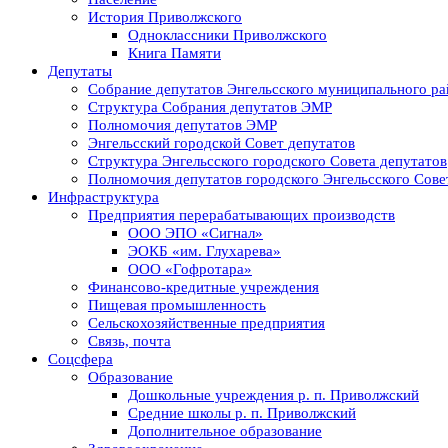
История Приволжского
Одноклассники Приволжского
Книга Памяти
Депутаты
Собрание депутатов Энгельсского муниципального ра
Структура Собрания депутатов ЭМР
Полномочия депутатов ЭМР
Энгельсский городской Совет депутатов
Структура Энгельсского городского Совета депутатов
Полномочия депутатов городского Энгельсского Сове
Инфраструктура
Предприятия перерабатывающих производств
ООО ЭПО «Сигнал»
ЭОКБ «им. Глухарева»
ООО «Гофротара»
Финансово-кредитные учреждения
Пищевая промышленность
Сельскохозяйственные предприятия
Связь, почта
Соцсфера
Образование
Дошкольные учреждения р. п. Приволжский
Средние школы р. п. Приволжский
Дополнительное образование