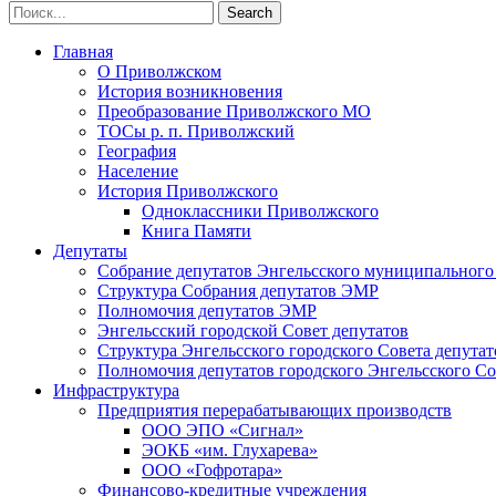
Главная
О Приволжском
История возникновения
Преобразование Приволжского МО
ТОСы р. п. Приволжский
География
Население
История Приволжского
Одноклассники Приволжского
Книга Памяти
Депутаты
Собрание депутатов Энгельсского муниципального
Структура Собрания депутатов ЭМР
Полномочия депутатов ЭМР
Энгельсский городской Совет депутатов
Структура Энгельсского городского Совета депутат
Полномочия депутатов городского Энгельсского Со
Инфраструктура
Предприятия перерабатывающих производств
ООО ЭПО «Сигнал»
ЭОКБ «им. Глухарева»
ООО «Гофротара»
Финансово-кредитные учреждения