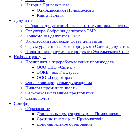
История Приволжского
Одноклассники Приволжского
Книга Памяти
Депутаты
Собрание депутатов Энгельсского муниципального ра
Структура Собрания депутатов ЭМР
Полномочия депутатов ЭМР
Энгельсский городской Совет депутатов
Структура Энгельсского городского Совета депутатов
Полномочия депутатов городского Энгельсского Сове
Инфраструктура
Предприятия перерабатывающих производств
ООО ЭПО «Сигнал»
ЭОКБ «им. Глухарева»
ООО «Гофротара»
Финансово-кредитные учреждения
Пищевая промышленность
Сельскохозяйственные предприятия
Связь, почта
Соцсфера
Образование
Дошкольные учреждения р. п. Приволжский
Средние школы р. п. Приволжский
Дополнительное образование