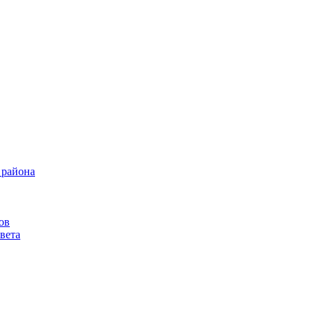
 района
ов
вета