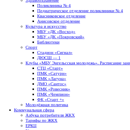
Здравоохранение
Поликлиника № 4
Педиатрическое отделение поликлиники № 4
Квасниковское отделение
Анисовское отделение
Культура и искусство
МБУ «ДК «Восход»
МБУ «ДК «Покровский»
Библиотеки
Спорт
Стадион «Сигнал»
ДЮСШ — 1
Клубы «МБУ Энгельсская молодежь». Расписание заня
СТЦ «Старт»
ПМК «Сатурн»
ПМК «Лагуна»
ДМО «Сантос»
ПМК «Ровесник»
ПМК «Чемпион»
ФК «Старт +»
Молодёжная политика
Коммунальная сфера
Азбука потребителя ЖКХ
Тарифы по ЖКХ
ЕРКЦ