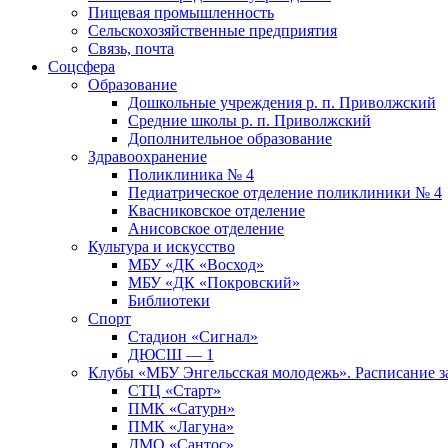
Пищевая промышленность
Сельскохозяйственные предприятия
Связь, почта
Соцсфера
Образование
Дошкольные учреждения р. п. Приволжский
Средние школы р. п. Приволжский
Дополнительное образование
Здравоохранение
Поликлиника № 4
Педиатрическое отделение поликлиники № 4
Квасниковское отделение
Анисовское отделение
Культура и искусство
МБУ «ДК «Восход»
МБУ «ДК «Покровский»
Библиотеки
Спорт
Стадион «Сигнал»
ДЮСШ — 1
Клубы «МБУ Энгельсская молодежь». Расписание з
СТЦ «Старт»
ПМК «Сатурн»
ПМК «Лагуна»
ДМО «Сантос»