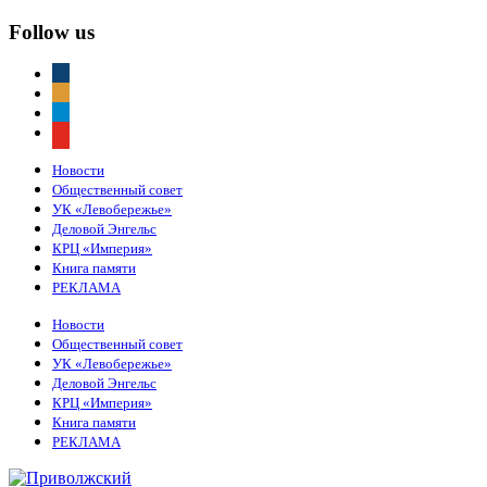
Follow us
vkontakte
odnoklassniki
telegram
youtube
Новости
Общественный совет
УК «Левобережье»
Деловой Энгельс
КРЦ «Империя»
Книга памяти
РЕКЛАМА
Новости
Общественный совет
УК «Левобережье»
Деловой Энгельс
КРЦ «Империя»
Книга памяти
РЕКЛАМА