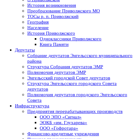
История возникновения
Преобразование Приволжского МО
ТОСы р. п. Приволжский
География
Население
История Приволжского
Одноклассники Приволжского
Книга Памяти
Депутаты
Собрание депутатов Энгельсского муниципального
района
Структура Собрания депутатов ЭМР
Полномочия депутатов ЭМР
Энгельсский городской Совет депутатов
Структура Энгельсского городского Совета
депутатов
Полномочия депутатов городского Энгельсского
Совета
Инфраструктура
Предприятия перерабатывающих производств
ООО ЭПО «Сигнал»
ЭОКБ «им. Глухарева»
ООО «Гофротара»
Финансово-кредитные учреждения