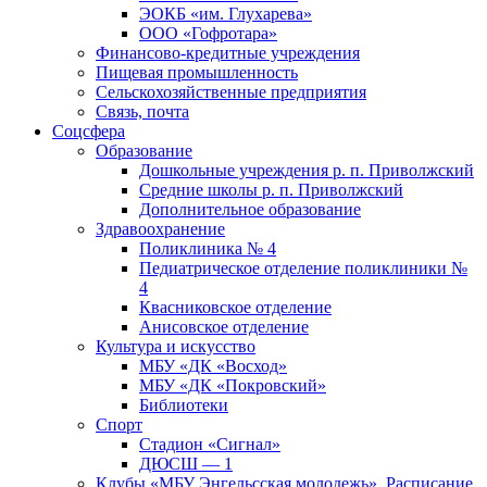
ЭОКБ «им. Глухарева»
ООО «Гофротара»
Финансово-кредитные учреждения
Пищевая промышленность
Сельскохозяйственные предприятия
Связь, почта
Соцсфера
Образование
Дошкольные учреждения р. п. Приволжский
Средние школы р. п. Приволжский
Дополнительное образование
Здравоохранение
Поликлиника № 4
Педиатрическое отделение поликлиники №
4
Квасниковское отделение
Анисовское отделение
Культура и искусство
МБУ «ДК «Восход»
МБУ «ДК «Покровский»
Библиотеки
Спорт
Стадион «Сигнал»
ДЮСШ — 1
Клубы «МБУ Энгельсская молодежь». Расписание