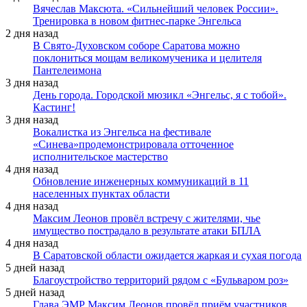
Вячеслав Максюта. «Сильнейший человек России».
Тренировка в новом фитнес-парке Энгельса
2 дня назад
В Свято-Духовском соборе Саратова можно
поклониться мощам великомученика и целителя
Пантелеимона
3 дня назад
День города. Городской мюзикл «Энгельс, я с тобой».
Кастинг!
3 дня назад
Вокалистка из Энгельса на фестивале
«Синева»продемонстрировала отточенное
исполнительское мастерство
4 дня назад
Обновление инженерных коммуникаций в 11
населенных пунктах области
4 дня назад
Максим Леонов провёл встречу с жителями, чье
имущество пострадало в результате атаки БПЛА
4 дня назад
В Саратовской области ожидается жаркая и сухая погода
5 дней назад
Благоустройство территорий рядом с «Бульваром роз»
5 дней назад
Глава ЭМР Максим Леонов провёл приём участников