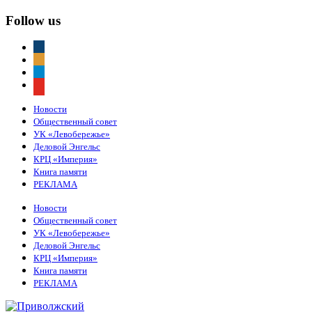
Follow us
vkontakte
odnoklassniki
telegram
youtube
Новости
Общественный совет
УК «Левобережье»
Деловой Энгельс
КРЦ «Империя»
Книга памяти
РЕКЛАМА
Новости
Общественный совет
УК «Левобережье»
Деловой Энгельс
КРЦ «Империя»
Книга памяти
РЕКЛАМА