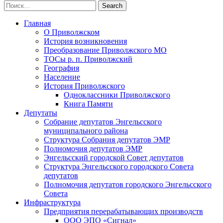
Главная
О Приволжском
История возникновения
Преобразование Приволжского МО
ТОСы р. п. Приволжский
География
Население
История Приволжского
Одноклассники Приволжского
Книга Памяти
Депутаты
Собрание депутатов Энгельсского
муниципального района
Структура Собрания депутатов ЭМР
Полномочия депутатов ЭМР
Энгельсский городской Совет депутатов
Структура Энгельсского городского Совета
депутатов
Полномочия депутатов городского Энгельсского
Совета
Инфраструктура
Предприятия перерабатывающих производств
ООО ЭПО «Сигнал»