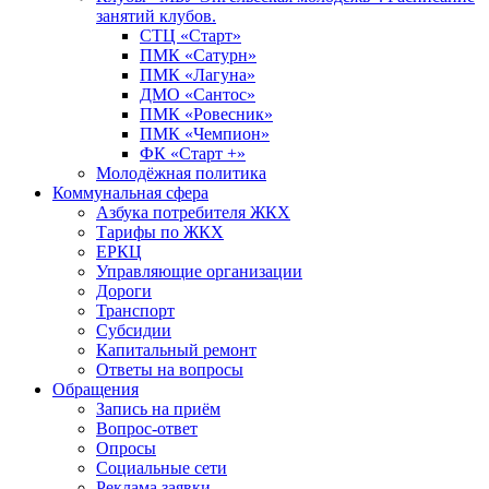
занятий клубов.
СТЦ «Старт»
ПМК «Сатурн»
ПМК «Лагуна»
ДМО «Сантос»
ПМК «Ровесник»
ПМК «Чемпион»
ФК «Старт +»
Молодёжная политика
Коммунальная сфера
Азбука потребителя ЖКХ
Тарифы по ЖКХ
ЕРКЦ
Управляющие организации
Дороги
Транспорт
Субсидии
Капитальный ремонт
Ответы на вопросы
Обращения
Запись на приём
Вопрос-ответ
Опросы
Социальные сети
Реклама заявки