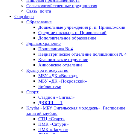
Пищевая промышленность
Сельскохозяйственные предприятия
Связь, почта
Соцсфера
Образование
Дошкольные учреждения р. п. Приволжский
Средние школы р. п. Приволжский
Дополнительное образование
Здравоохранение
Поликлиника № 4
Педиатрическое отделение поликлиники № 4
Квасниковское отделение
Анисовское отделение
Культура и искусство
МБУ «ДК «Восход»
МБУ «ДК «Покровский»
Библиотеки
Спорт
Стадион «Сигнал»
ДЮСШ — 1
Клубы «МБУ Энгельсская молодежь». Расписание
занятий клубов.
СТЦ «Старт»
ПМК «Сатурн»
ПМК «Лагуна»