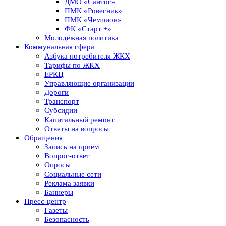
ДМО «Сантос»
ПМК «Ровесник»
ПМК «Чемпион»
ФК «Старт +»
Молодёжная политика
Коммунальная сфера
Азбука потребителя ЖКХ
Тарифы по ЖКХ
ЕРКЦ
Управляющие организации
Дороги
Транспорт
Субсидии
Капитальный ремонт
Ответы на вопросы
Обращения
Запись на приём
Вопрос-ответ
Опросы
Социальные сети
Реклама заявки
Баннеры
Пресс-центр
Газеты
Безопасность