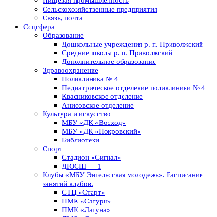
Пищевая промышленность
Сельскохозяйственные предприятия
Связь, почта
Соцсфера
Образование
Дошкольные учреждения р. п. Приволжский
Средние школы р. п. Приволжский
Дополнительное образование
Здравоохранение
Поликлиника № 4
Педиатрическое отделение поликлиники № 4
Квасниковское отделение
Анисовское отделение
Культура и искусство
МБУ «ДК «Восход»
МБУ «ДК «Покровский»
Библиотеки
Спорт
Стадион «Сигнал»
ДЮСШ — 1
Клубы «МБУ Энгельсская молодежь». Расписание
занятий клубов.
СТЦ «Старт»
ПМК «Сатурн»
ПМК «Лагуна»