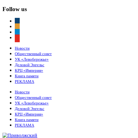
Follow us
vkontakte
odnoklassniki
telegram
youtube
Новости
Общественный совет
УК «Левобережье»
Деловой Энгельс
КРЦ «Империя»
Книга памяти
РЕКЛАМА
Новости
Общественный совет
УК «Левобережье»
Деловой Энгельс
КРЦ «Империя»
Книга памяти
РЕКЛАМА