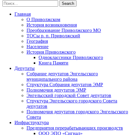
Главная
О Приволжском
История возникновения
Преобразование Приволжского МО
ТОСы р. п. Приволжский
География
Население
История Приволжского
Одноклассники Приволжского
Книга Памяти
Депутаты
Собрание депутатов Энгельсского
муниципального района
Структура Собрания депутатов ЭМР
Полномочия депутатов ЭМР
Энгельсский городской Совет депутатов
Структура Энгельсского городского Совета
депутатов
Полномочия депутатов городского Энгельсского
Совета
Инфраструктура
Предприятия перерабатывающих производств
ООО ЭПО «Сигнал»