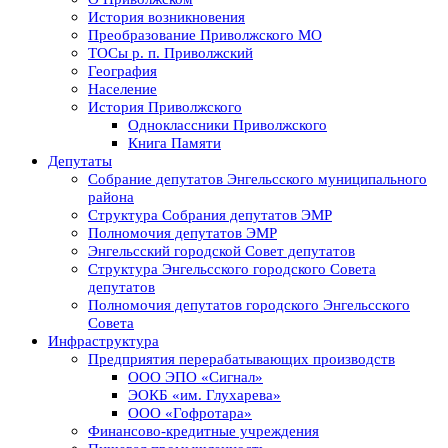
История возникновения
Преобразование Приволжского МО
ТОСы р. п. Приволжский
География
Население
История Приволжского
Одноклассники Приволжского
Книга Памяти
Депутаты
Собрание депутатов Энгельсского муниципального
района
Структура Собрания депутатов ЭМР
Полномочия депутатов ЭМР
Энгельсский городской Совет депутатов
Структура Энгельсского городского Совета
депутатов
Полномочия депутатов городского Энгельсского
Совета
Инфраструктура
Предприятия перерабатывающих производств
ООО ЭПО «Сигнал»
ЭОКБ «им. Глухарева»
ООО «Гофротара»
Финансово-кредитные учреждения