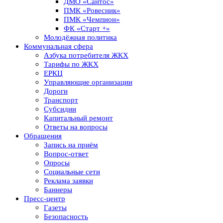
ДМО «Сантос»
ПМК «Ровесник»
ПМК «Чемпион»
ФК «Старт +»
Молодёжная политика
Коммунальная сфера
Азбука потребителя ЖКХ
Тарифы по ЖКХ
ЕРКЦ
Управляющие организации
Дороги
Транспорт
Субсидии
Капитальный ремонт
Ответы на вопросы
Обращения
Запись на приём
Вопрос-ответ
Опросы
Социальные сети
Реклама заявки
Баннеры
Пресс-центр
Газеты
Безопасность