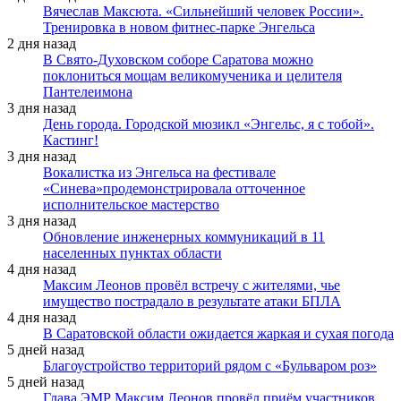
Вячеслав Максюта. «Сильнейший человек России».
Тренировка в новом фитнес-парке Энгельса
2 дня назад
В Свято-Духовском соборе Саратова можно
поклониться мощам великомученика и целителя
Пантелеимона
3 дня назад
День города. Городской мюзикл «Энгельс, я с тобой».
Кастинг!
3 дня назад
Вокалистка из Энгельса на фестивале
«Синева»продемонстрировала отточенное
исполнительское мастерство
3 дня назад
Обновление инженерных коммуникаций в 11
населенных пунктах области
4 дня назад
Максим Леонов провёл встречу с жителями, чье
имущество пострадало в результате атаки БПЛА
4 дня назад
В Саратовской области ожидается жаркая и сухая погода
5 дней назад
Благоустройство территорий рядом с «Бульваром роз»
5 дней назад
Глава ЭМР Максим Леонов провёл приём участников