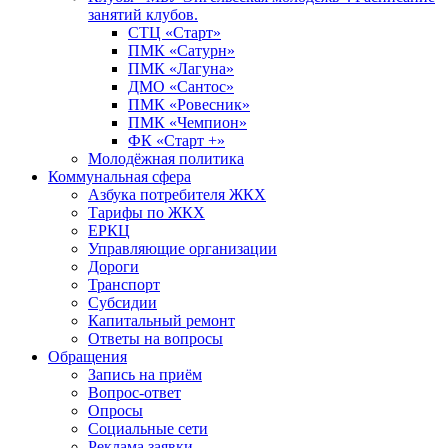
занятий клубов.
СТЦ «Старт»
ПМК «Сатурн»
ПМК «Лагуна»
ДМО «Сантос»
ПМК «Ровесник»
ПМК «Чемпион»
ФК «Старт +»
Молодёжная политика
Коммунальная сфера
Азбука потребителя ЖКХ
Тарифы по ЖКХ
ЕРКЦ
Управляющие организации
Дороги
Транспорт
Субсидии
Капитальный ремонт
Ответы на вопросы
Обращения
Запись на приём
Вопрос-ответ
Опросы
Социальные сети
Реклама заявки