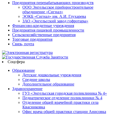
Предприятия перерабатывающих производств
ООО Энгельсское приборостроительное
объединение «Сигнал»
ЭОКБ «Сигнал» им. А.И. Глухарева
ЗАО «Энгельсский завод гофротары»
Финансово-кредитные учреждения
Предприятия пищевой промышленности
Сельскохозяйственные предприятия
Торговые предприятия
Связь, почта
Соцсфера
Образование
Детские дошкольные учреждения
Средние школы
Дополнительное образование
Здравоохранение
ГУЗ «Энгельсская городская поликлиника № 4»
Педиатрическое отделение поликлиники № 4
Отделение общей врачебной практики села
Квасниковка
Офис врача общей практики станции Анисовка