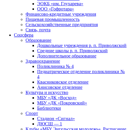
ЭОКБ «им. Глухарева»
ООО «Гофротара»
Финансово-кредитные учреждения
Пищевая промышленность
Сельскохозяйственные предприятия
Связь, почта
Соцсфера
Образование
Дошкольные учреждения р. п. Приволжский
Средние школы р. п. Приволжский
Дополнительное образование
Здравоохранение
Поликлиника № 4
Педиатрическое отделение поликлиники №
4
Квасниковское отделение
Анисовское отделение
Культура и искусство
МБУ «ДК «Восход»
МБУ «ДК «Покровский»
Библиотеки
Спорт
Стадион «Сигнал»
ДЮСШ — 1
Клубы «МБУ Энгельсская молодежь». Расписание