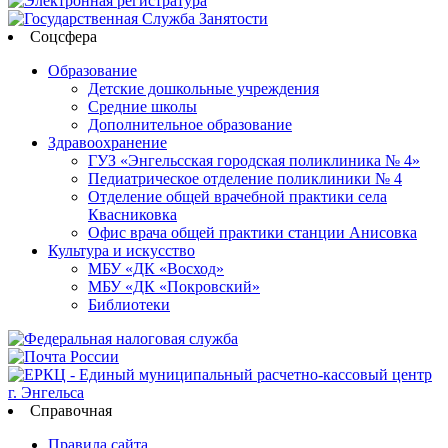
Соцсфера
Образование
Детские дошкольные учреждения
Средние школы
Дополнительное образование
Здравоохранение
ГУЗ «Энгельсская городская поликлиника № 4»
Педиатрическое отделение поликлиники № 4
Отделение общей врачебной практики села
Квасниковка
Офис врача общей практики станции Анисовка
Культура и искусство
МБУ «ДК «Восход»
МБУ «ДК «Покровский»
Библиотеки
Справочная
Правила сайта