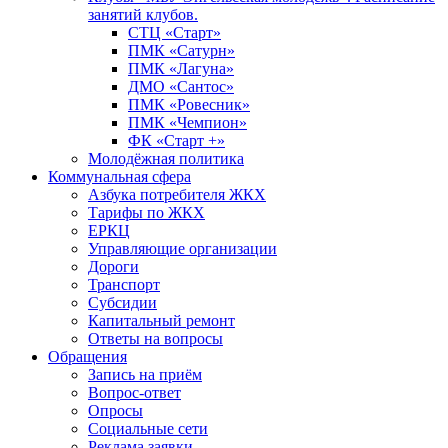
занятий клубов.
СТЦ «Старт»
ПМК «Сатурн»
ПМК «Лагуна»
ДМО «Сантос»
ПМК «Ровесник»
ПМК «Чемпион»
ФК «Старт +»
Молодёжная политика
Коммунальная сфера
Азбука потребителя ЖКХ
Тарифы по ЖКХ
ЕРКЦ
Управляющие организации
Дороги
Транспорт
Субсидии
Капитальный ремонт
Ответы на вопросы
Обращения
Запись на приём
Вопрос-ответ
Опросы
Социальные сети
Реклама заявки