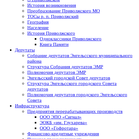
История возникновения
Преобразование Приволжского МО
ТОСы р. п. Приволжский
География
Население
История Приволжского
Одноклассники Приволжского
Книга Памяти
Депутаты
Собрание депутатов Энгельсского муниципального
района
Структура Собрания депутатов ЭМР
Полномочия депутатов ЭМР
Энгельсский городской Совет депутатов
Структура Энгельсского городского Совета
депутатов
Полномочия депутатов городского Энгельсского
Совета
Инфраструктура
Предприятия перерабатывающих производств
ООО ЭПО «Сигнал»
ЭОКБ «им. Глухарева»
ООО «Гофротара»
Финансово-кредитные учреждения