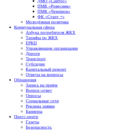
ДМО «Сантос»
ПМК «Ровесник»
ПМК «Чемпион»
ФК «Старт +»
Молодёжная политика
Коммунальная сфера
Азбука потребителя ЖКХ
Тарифы по ЖКХ
ЕРКЦ
Управляющие организации
Дороги
Транспорт
Субсидии
Капитальный ремонт
Ответы на вопросы
Обращения
Запись на приём
Вопрос-ответ
Опросы
Социальные сети
Реклама заявки
Баннеры
Пресс-центр
Газеты
Безопасность