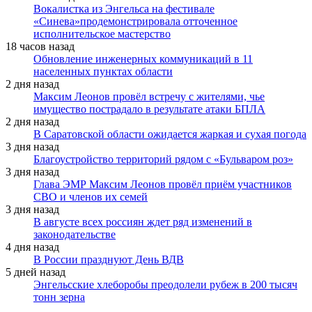
Вокалистка из Энгельса на фестивале
«Синева»продемонстрировала отточенное
исполнительское мастерство
18 часов назад
Обновление инженерных коммуникаций в 11
населенных пунктах области
2 дня назад
Максим Леонов провёл встречу с жителями, чье
имущество пострадало в результате атаки БПЛА
2 дня назад
В Саратовской области ожидается жаркая и сухая погода
3 дня назад
Благоустройство территорий рядом с «Бульваром роз»
3 дня назад
Глава ЭМР Максим Леонов провёл приём участников
СВО и членов их семей
3 дня назад
В августе всех россиян ждет ряд изменений в
законодательстве
4 дня назад
В России празднуют День ВДВ
5 дней назад
Энгельсские хлеборобы преодолели рубеж в 200 тысяч
тонн зерна