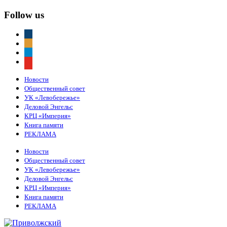
Follow us
vkontakte
odnoklassniki
telegram
youtube
Новости
Общественный совет
УК «Левобережье»
Деловой Энгельс
КРЦ «Империя»
Книга памяти
РЕКЛАМА
Новости
Общественный совет
УК «Левобережье»
Деловой Энгельс
КРЦ «Империя»
Книга памяти
РЕКЛАМА