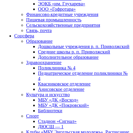
ЭОКБ «им. Глухарева»
ООО «Гофротара»
Финансово-кредитные учреждения
Пищевая промышленность
Сельскохозяйственные предприятия
Связь, почта
Соцсфера
Образование
Дошкольные учреждения р. п. Приволжский
Средние школы р. п. Приволжский
Дополнительное образование
Здравоохранение
Поликлиника № 4
Педиатрическое отделение поликлиники №
4
Квасниковское отделение
Анисовское отделение
Культура и искусство
МБУ «ДК «Восход»
МБУ «ДК «Покровский»
Библиотеки
Спорт
Стадион «Сигнал»
ДЮСШ — 1
Клубы «МБУ Энгельсская молодежь». Расписание