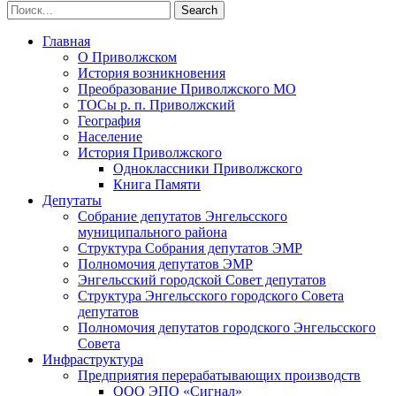
Главная
О Приволжском
История возникновения
Преобразование Приволжского МО
ТОСы р. п. Приволжский
География
Население
История Приволжского
Одноклассники Приволжского
Книга Памяти
Депутаты
Собрание депутатов Энгельсского
муниципального района
Структура Собрания депутатов ЭМР
Полномочия депутатов ЭМР
Энгельсский городской Совет депутатов
Структура Энгельсского городского Совета
депутатов
Полномочия депутатов городского Энгельсского
Совета
Инфраструктура
Предприятия перерабатывающих производств
ООО ЭПО «Сигнал»