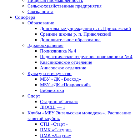
Пищевая промышленность
Сельскохозяйственные предприятия
Связь, почта
Соцсфера
Образование
Дошкольные учреждения р. п. Приволжский
Средние школы р. п. Приволжский
Дополнительное образование
Здравоохранение
Поликлиника № 4
Педиатрическое отделение поликлиники № 4
Квасниковское отделение
Анисовское отделение
Культура и искусство
МБУ «ДК «Восход»
МБУ «ДК «Покровский»
Библиотеки
Спорт
Стадион «Сигнал»
ДЮСШ — 1
Клубы «МБУ Энгельсская молодежь». Расписание
занятий клубов.
СТЦ «Старт»
ПМК «Сатурн»
ПМК «Лагуна»