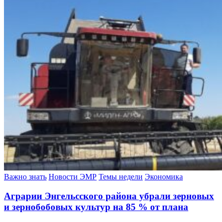
Важно знать
Новости ЭМР
Темы недели
Экономика
Аграрии Энгельсского района убрали зерновых
и зернобобовых культур на 85 % от плана