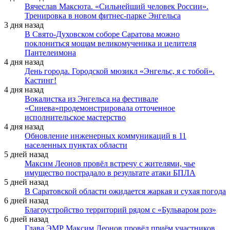
Вячеслав Максюта. «Сильнейший человек России».
Тренировка в новом фитнес-парке Энгельса
3 дня назад
В Свято-Духовском соборе Саратова можно
поклониться мощам великомученика и целителя
Пантелеимона
4 дня назад
День города. Городской мюзикл «Энгельс, я с тобой».
Кастинг!
4 дня назад
Вокалистка из Энгельса на фестивале
«Синева»продемонстрировала отточенное
исполнительское мастерство
4 дня назад
Обновление инженерных коммуникаций в 11
населенных пунктах области
5 дней назад
Максим Леонов провёл встречу с жителями, чье
имущество пострадало в результате атаки БПЛА
5 дней назад
В Саратовской области ожидается жаркая и сухая погода
6 дней назад
Благоустройство территорий рядом с «Бульваром роз»
6 дней назад
Глава ЭМР Максим Леонов провёл приём участников