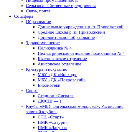
Пищевая промышленность
Сельскохозяйственные предприятия
Связь, почта
Соцсфера
Образование
Дошкольные учреждения р. п. Приволжский
Средние школы р. п. Приволжский
Дополнительное образование
Здравоохранение
Поликлиника № 4
Педиатрическое отделение поликлиники № 4
Квасниковское отделение
Анисовское отделение
Культура и искусство
МБУ «ДК «Восход»
МБУ «ДК «Покровский»
Библиотеки
Спорт
Стадион «Сигнал»
ДЮСШ — 1
Клубы «МБУ Энгельсская молодежь». Расписание
занятий клубов.
СТЦ «Старт»
ПМК «Сатурн»
ПМК «Лагуна»