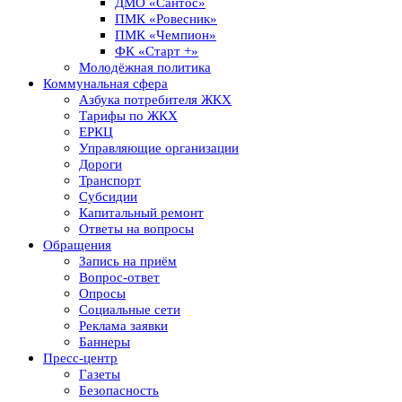
ДМО «Сантос»
ПМК «Ровесник»
ПМК «Чемпион»
ФК «Старт +»
Молодёжная политика
Коммунальная сфера
Азбука потребителя ЖКХ
Тарифы по ЖКХ
ЕРКЦ
Управляющие организации
Дороги
Транспорт
Субсидии
Капитальный ремонт
Ответы на вопросы
Обращения
Запись на приём
Вопрос-ответ
Опросы
Социальные сети
Реклама заявки
Баннеры
Пресс-центр
Газеты
Безопасность