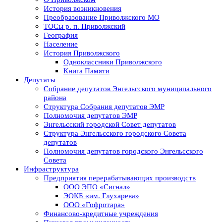
История возникновения
Преобразование Приволжского МО
ТОСы р. п. Приволжский
География
Население
История Приволжского
Одноклассники Приволжского
Книга Памяти
Депутаты
Собрание депутатов Энгельсского муниципального
района
Структура Собрания депутатов ЭМР
Полномочия депутатов ЭМР
Энгельсский городской Совет депутатов
Структура Энгельсского городского Совета
депутатов
Полномочия депутатов городского Энгельсского
Совета
Инфраструктура
Предприятия перерабатывающих производств
ООО ЭПО «Сигнал»
ЭОКБ «им. Глухарева»
ООО «Гофротара»
Финансово-кредитные учреждения