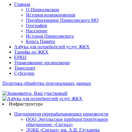
Главная
О Приволжском
История возникновения
Преобразование Приволжского МО
География
Население
История Приволжского
Книга Памяти
Азбука для потребителей услуг ЖКХ
Тарифы по ЖКХ
ЕРКЦ
Управляющие организации
Транспорт
Субсидии
Политика обработки персональных данных
Инфраструктура
Предприятия перерабатывающих производств
ООО Энгельсское приборостроительное
объединение «Сигнал»
ЭОКБ «Сигнал» им. А.И. Глухарева