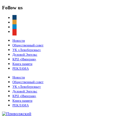
Follow us
vkontakte
odnoklassniki
telegram
youtube
Новости
Общественный совет
УК «Левобережье»
Деловой Энгельс
КРЦ «Империя»
Книга памяти
РЕКЛАМА
Новости
Общественный совет
УК «Левобережье»
Деловой Энгельс
КРЦ «Империя»
Книга памяти
РЕКЛАМА