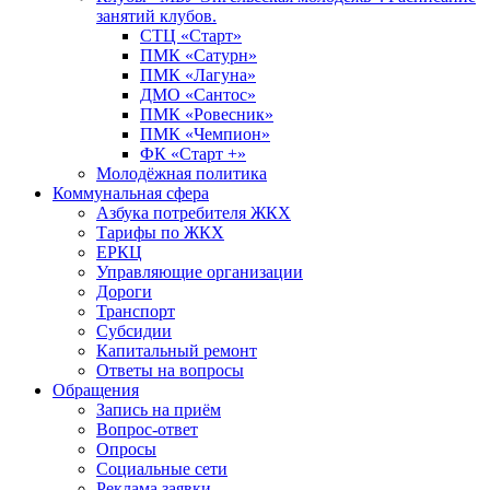
занятий клубов.
СТЦ «Старт»
ПМК «Сатурн»
ПМК «Лагуна»
ДМО «Сантос»
ПМК «Ровесник»
ПМК «Чемпион»
ФК «Старт +»
Молодёжная политика
Коммунальная сфера
Азбука потребителя ЖКХ
Тарифы по ЖКХ
ЕРКЦ
Управляющие организации
Дороги
Транспорт
Субсидии
Капитальный ремонт
Ответы на вопросы
Обращения
Запись на приём
Вопрос-ответ
Опросы
Социальные сети
Реклама заявки