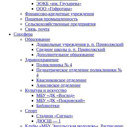
ЭОКБ «им. Глухарева»
ООО «Гофротара»
Финансово-кредитные учреждения
Пищевая промышленность
Сельскохозяйственные предприятия
Связь, почта
Соцсфера
Образование
Дошкольные учреждения р. п. Приволжский
Средние школы р. п. Приволжский
Дополнительное образование
Здравоохранение
Поликлиника № 4
Педиатрическое отделение поликлиники №
4
Квасниковское отделение
Анисовское отделение
Культура и искусство
МБУ «ДК «Восход»
МБУ «ДК «Покровский»
Библиотеки
Спорт
Стадион «Сигнал»
ДЮСШ — 1
Клубы «МБУ Энгельсская молодежь». Расписание