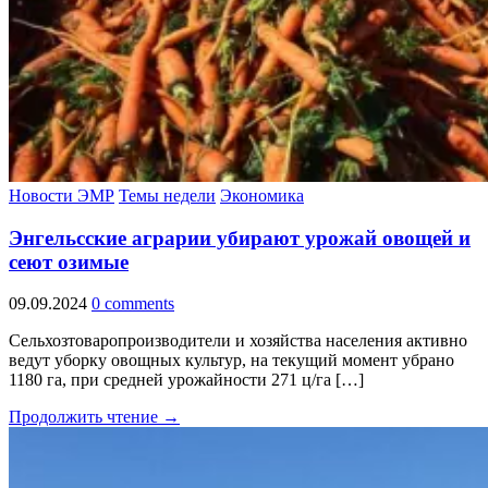
Новости ЭМР
Темы недели
Экономика
Энгельсские аграрии убирают урожай овощей и
сеют озимые
09.09.2024
0 comments
Сельхозтоваропроизводители и хозяйства населения активно
ведут уборку овощных культур, на текущий момент убрано
1180 га, при средней урожайности 271 ц/га […]
Продолжить чтение →