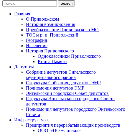
Главная
О Приволжском
История возникновения
Преобразование Приволжского МО
ТОСы р. п. Приволжский
География
Население
История Приволжского
Одноклассники Приволжского
Книга Памяти
Депутаты
Собрание депутатов Энгельсского
муниципального района
Структура Собрания депутатов ЭМР
Полномочия депутатов ЭМР
Энгельсский городской Совет депутатов
Структура Энгельсского городского Совета
депутатов
Полномочия депутатов городского Энгельсского
Совета
Инфраструктура
Предприятия перерабатывающих производств
ООО ЭПО «Сигнал»