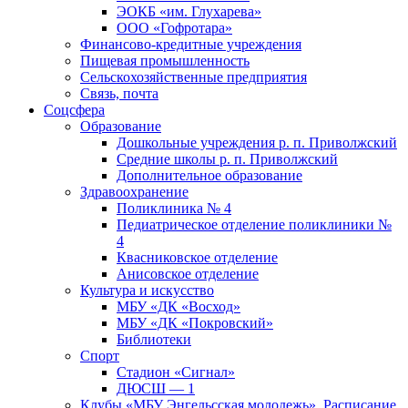
ЭОКБ «им. Глухарева»
ООО «Гофротара»
Финансово-кредитные учреждения
Пищевая промышленность
Сельскохозяйственные предприятия
Связь, почта
Соцсфера
Образование
Дошкольные учреждения р. п. Приволжский
Средние школы р. п. Приволжский
Дополнительное образование
Здравоохранение
Поликлиника № 4
Педиатрическое отделение поликлиники №
4
Квасниковское отделение
Анисовское отделение
Культура и искусство
МБУ «ДК «Восход»
МБУ «ДК «Покровский»
Библиотеки
Спорт
Стадион «Сигнал»
ДЮСШ — 1
Клубы «МБУ Энгельсская молодежь». Расписание