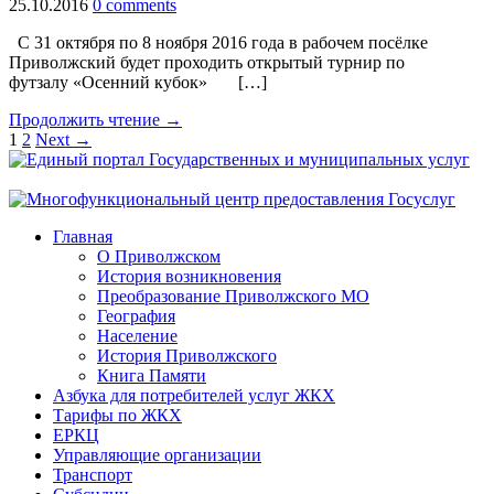
25.10.2016
0 comments
C 31 октября по 8 ноября 2016 года в рабочем посёлке
Приволжский будет проходить открытый турнир по
футзалу «Осенний кубок» […]
Продолжить чтение →
1
2
Next →
Главная
О Приволжском
История возникновения
Преобразование Приволжского МО
География
Население
История Приволжского
Книга Памяти
Азбука для потребителей услуг ЖКХ
Тарифы по ЖКХ
ЕРКЦ
Управляющие организации
Транспорт