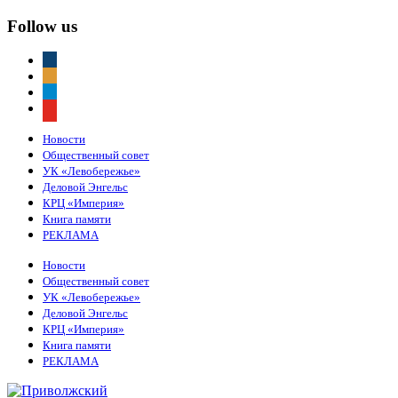
Follow us
vkontakte
odnoklassniki
telegram
youtube
Новости
Общественный совет
УК «Левобережье»
Деловой Энгельс
КРЦ «Империя»
Книга памяти
РЕКЛАМА
Новости
Общественный совет
УК «Левобережье»
Деловой Энгельс
КРЦ «Империя»
Книга памяти
РЕКЛАМА