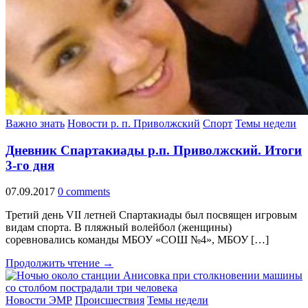
Важно знать
Новости р. п. Приволжский
Спорт
Темы недели
Дневник Спартакиады р.п. Приволжский. Итоги
3-го дня
07.09.2017
0 comments
Третий день VII летней Спартакиады был посвящен игровым
видам спорта. В пляжный волейбол (женщины)
соревновались команды МБОУ «СОШ №4», МБОУ […]
Продолжить чтение →
Новости ЭМР
Происшествия
Темы недели