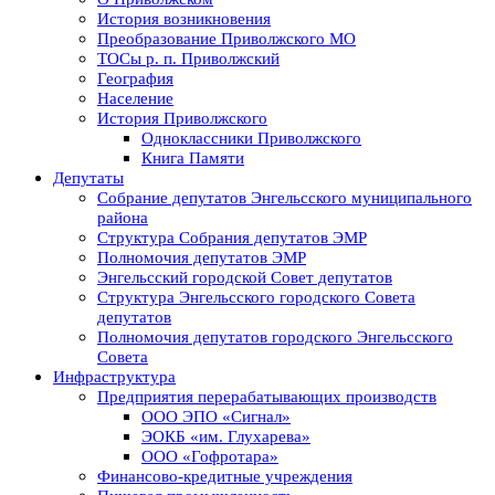
История возникновения
Преобразование Приволжского МО
ТОСы р. п. Приволжский
География
Население
История Приволжского
Одноклассники Приволжского
Книга Памяти
Депутаты
Собрание депутатов Энгельсского муниципального
района
Структура Собрания депутатов ЭМР
Полномочия депутатов ЭМР
Энгельсский городской Совет депутатов
Структура Энгельсского городского Совета
депутатов
Полномочия депутатов городского Энгельсского
Совета
Инфраструктура
Предприятия перерабатывающих производств
ООО ЭПО «Сигнал»
ЭОКБ «им. Глухарева»
ООО «Гофротара»
Финансово-кредитные учреждения