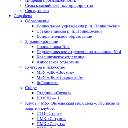
Пищевая промышленность
Сельскохозяйственные предприятия
Связь, почта
Соцсфера
Образование
Дошкольные учреждения р. п. Приволжский
Средние школы р. п. Приволжский
Дополнительное образование
Здравоохранение
Поликлиника № 4
Педиатрическое отделение поликлиники № 4
Квасниковское отделение
Анисовское отделение
Культура и искусство
МБУ «ДК «Восход»
МБУ «ДК «Покровский»
Библиотеки
Спорт
Стадион «Сигнал»
ДЮСШ — 1
Клубы «МБУ Энгельсская молодежь». Расписание
занятий клубов.
СТЦ «Старт»
ПМК «Сатурн»
ПМК «Лагуна»