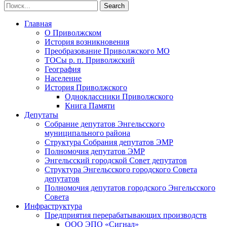
Главная
О Приволжском
История возникновения
Преобразование Приволжского МО
ТОСы р. п. Приволжский
География
Население
История Приволжского
Одноклассники Приволжского
Книга Памяти
Депутаты
Собрание депутатов Энгельсского
муниципального района
Структура Собрания депутатов ЭМР
Полномочия депутатов ЭМР
Энгельсский городской Совет депутатов
Структура Энгельсского городского Совета
депутатов
Полномочия депутатов городского Энгельсского
Совета
Инфраструктура
Предприятия перерабатывающих производств
ООО ЭПО «Сигнал»