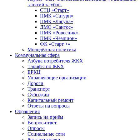
занятий клубов.
СТЦ «Старт»
ПМК «Сатурн»
ПМК «Лагуна»
ДМО «Сантос»
ПМК «Ровесник»
ПМК «Чемпион»
ФК «Старт +»
Молодёжная политика
Коммунальная сфера
Азбука потребителя ЖКХ
Тарифы по ЖКХ
ЕРКЦ
Управляющие организации
Дороги
Транспорт
Субсидии
Капитальный ремонт
Ответы на вопросы
Обращения
Запись на приём
Вопрос-ответ
Опросы
Социальные сети
Реклама заявки