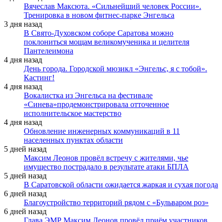
Вячеслав Максюта. «Сильнейший человек России».
Тренировка в новом фитнес-парке Энгельса
3 дня назад
В Свято-Духовском соборе Саратова можно
поклониться мощам великомученика и целителя
Пантелеимона
4 дня назад
День города. Городской мюзикл «Энгельс, я с тобой».
Кастинг!
4 дня назад
Вокалистка из Энгельса на фестивале
«Синева»продемонстрировала отточенное
исполнительское мастерство
4 дня назад
Обновление инженерных коммуникаций в 11
населенных пунктах области
5 дней назад
Максим Леонов провёл встречу с жителями, чье
имущество пострадало в результате атаки БПЛА
5 дней назад
В Саратовской области ожидается жаркая и сухая погода
6 дней назад
Благоустройство территорий рядом с «Бульваром роз»
6 дней назад
Глава ЭМР Максим Леонов провёл приём участников