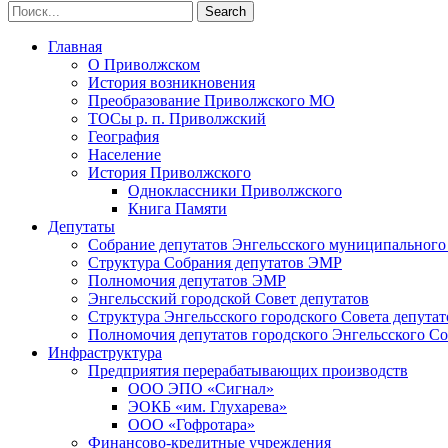
Главная
О Приволжском
История возникновения
Преобразование Приволжского МО
ТОСы р. п. Приволжский
География
Население
История Приволжского
Одноклассники Приволжского
Книга Памяти
Депутаты
Собрание депутатов Энгельсского муниципального
Структура Собрания депутатов ЭМР
Полномочия депутатов ЭМР
Энгельсский городской Совет депутатов
Структура Энгельсского городского Совета депутат
Полномочия депутатов городского Энгельсского Со
Инфраструктура
Предприятия перерабатывающих производств
ООО ЭПО «Сигнал»
ЭОКБ «им. Глухарева»
ООО «Гофротара»
Финансово-кредитные учреждения