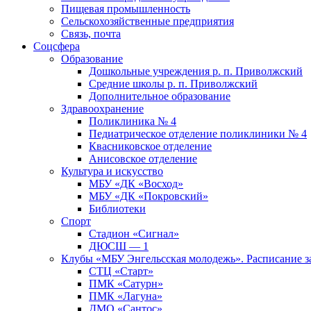
Пищевая промышленность
Сельскохозяйственные предприятия
Связь, почта
Соцсфера
Образование
Дошкольные учреждения р. п. Приволжский
Средние школы р. п. Приволжский
Дополнительное образование
Здравоохранение
Поликлиника № 4
Педиатрическое отделение поликлиники № 4
Квасниковское отделение
Анисовское отделение
Культура и искусство
МБУ «ДК «Восход»
МБУ «ДК «Покровский»
Библиотеки
Спорт
Стадион «Сигнал»
ДЮСШ — 1
Клубы «МБУ Энгельсская молодежь». Расписание з
СТЦ «Старт»
ПМК «Сатурн»
ПМК «Лагуна»
ДМО «Сантос»