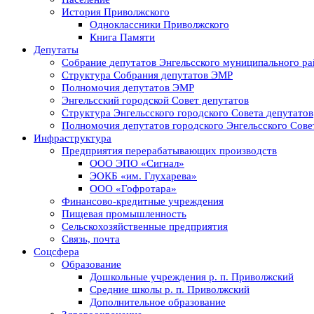
История Приволжского
Одноклассники Приволжского
Книга Памяти
Депутаты
Собрание депутатов Энгельсского муниципального ра
Структура Собрания депутатов ЭМР
Полномочия депутатов ЭМР
Энгельсский городской Совет депутатов
Структура Энгельсского городского Совета депутатов
Полномочия депутатов городского Энгельсского Сове
Инфраструктура
Предприятия перерабатывающих производств
ООО ЭПО «Сигнал»
ЭОКБ «им. Глухарева»
ООО «Гофротара»
Финансово-кредитные учреждения
Пищевая промышленность
Сельскохозяйственные предприятия
Связь, почта
Соцсфера
Образование
Дошкольные учреждения р. п. Приволжский
Средние школы р. п. Приволжский
Дополнительное образование