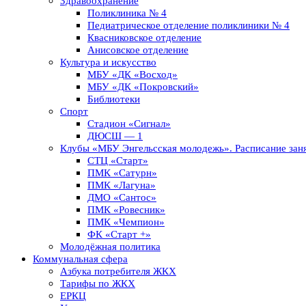
Здравоохранение
Поликлиника № 4
Педиатрическое отделение поликлиники № 4
Квасниковское отделение
Анисовское отделение
Культура и искусство
МБУ «ДК «Восход»
МБУ «ДК «Покровский»
Библиотеки
Спорт
Стадион «Сигнал»
ДЮСШ — 1
Клубы «МБУ Энгельсская молодежь». Расписание заня
СТЦ «Старт»
ПМК «Сатурн»
ПМК «Лагуна»
ДМО «Сантос»
ПМК «Ровесник»
ПМК «Чемпион»
ФК «Старт +»
Молодёжная политика
Коммунальная сфера
Азбука потребителя ЖКХ
Тарифы по ЖКХ
ЕРКЦ