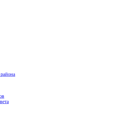
 района
ов
вета