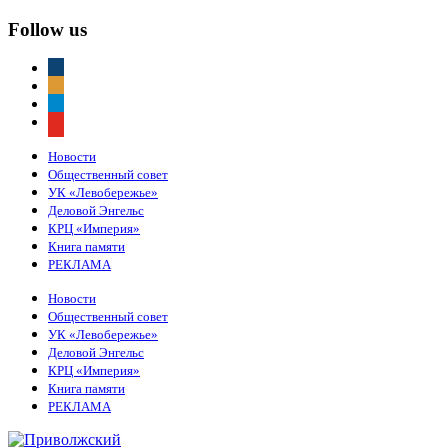
Follow us
vkontakte
odnoklassniki
telegram
youtube
Новости
Общественный совет
УК «Левобережье»
Деловой Энгельс
КРЦ «Империя»
Книга памяти
РЕКЛАМА
Новости
Общественный совет
УК «Левобережье»
Деловой Энгельс
КРЦ «Империя»
Книга памяти
РЕКЛАМА